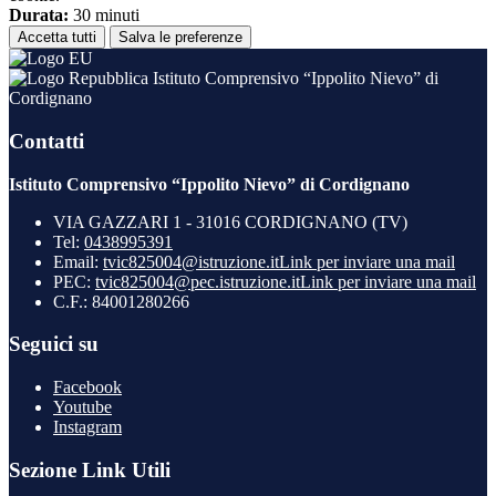
Durata:
30 minuti
Accetta tutti
Salva le preferenze
Istituto Comprensivo “Ippolito Nievo” di
Cordignano
Contatti
Istituto Comprensivo “Ippolito Nievo” di Cordignano
VIA GAZZARI 1 - 31016 CORDIGNANO (TV)
Tel:
0438995391
Email:
tvic825004@istruzione.it
Link per inviare una mail
PEC:
tvic825004@pec.istruzione.it
Link per inviare una mail
C.F.: 84001280266
Seguici su
Facebook
Youtube
Instagram
Sezione Link Utili