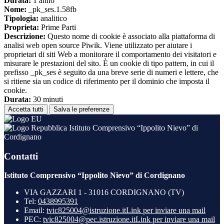
Durata:
1 anno
Nome:
_pk_ses.1.58fb
Tipologia:
analitico
Proprieta:
Prime Parti
Descrizione:
Questo nome di cookie è associato alla piattaforma di
analisi web open source Piwik. Viene utilizzato per aiutare i
proprietari di siti Web a monitorare il comportamento dei visitatori e
misurare le prestazioni del sito. È un cookie di tipo pattern, in cui il
prefisso _pk_ses è seguito da una breve serie di numeri e lettere, che
si ritiene sia un codice di riferimento per il dominio che imposta il
cookie.
Durata:
30 minuti
Accetta tutti
Salva le preferenze
Istituto Comprensivo “Ippolito Nievo” di
Cordignano
Contatti
Istituto Comprensivo “Ippolito Nievo” di Cordignano
VIA GAZZARI 1 - 31016 CORDIGNANO (TV)
Tel:
0438995391
Email:
tvic825004@istruzione.it
Link per inviare una mail
PEC:
tvic825004@pec.istruzione.it
Link per inviare una mail