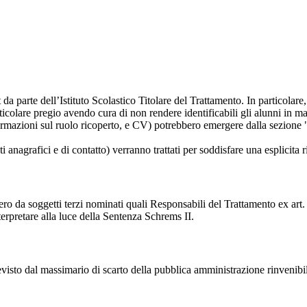
t da parte dell’Istituto Scolastico Titolare del Trattamento. In particolare,
rticolare pregio avendo cura di non rendere identificabili gli alunni in 
ormazioni sul ruolo ricoperto, e CV) potrebbero emergere dalla sezione "
i anagrafici e di contatto) verranno trattati per soddisfare una esplicita 
ro da soggetti terzi nominati quali Responsabili del Trattamento ex art. 
rpretare alla luce della Sentenza Schrems II.
previsto dal massimario di scarto della pubblica amministrazione rinvenibi