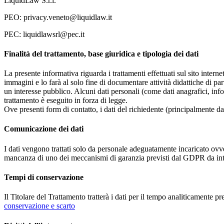
LiquidLaw S.r.l.
PEO: privacy.veneto@liquidlaw.it
PEC: liquidlawsrl@pec.it
Finalità del trattamento, base giuridica e tipologia dei dati
La presente informativa riguarda i trattamenti effettuati sul sito interne
immagini e lo farà al solo fine di documentare attività didattiche di pa
un interesse pubblico. Alcuni dati personali (come dati anagrafici, inf
trattamento è eseguito in forza di legge.
Ove presenti form di contatto, i dati del richiedente (principalmente dat
Comunicazione dei dati
I dati vengono trattati solo da personale adeguatamente incaricato ovve
mancanza di uno dei meccanismi di garanzia previsti dal GDPR da inte
Tempi di conservazione
Il Titolare del Trattamento tratterà i dati per il tempo analiticamente 
conservazione e scarto