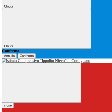
Chiudi
Chiudi
Conferma
Annulla
Conferma
close