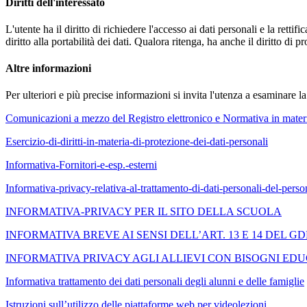
Diritti dell'interessato
L'utente ha il diritto di richiedere l'accesso ai dati personali e la retti
diritto alla portabilità dei dati. Qualora ritenga, ha anche il diritto d
Altre informazioni
Per ulteriori e più precise informazioni si invita l'utenza a esaminare 
Comunicazioni a mezzo del Registro elettronico e Normativa in materia
Esercizio-di-diritti-in-materia-di-protezione-dei-dati-personali
Informativa-Fornitori-e-esp.-esterni
Informativa-privacy-relativa-al-trattamento-di-dati-personali-del-per
INFORMATIVA-PRIVACY PER IL SITO DELLA SCUOLA
INFORMATIVA BREVE AI SENSI DELL’ART. 13 E 14 DEL GDP
INFORMATIVA PRIVACY AGLI ALLIEVI CON BISOGNI EDU
Informativa trattamento dei dati personali degli alunni e delle famiglie
Istruzioni sull’utilizzo delle piattaforme web per videolezioni