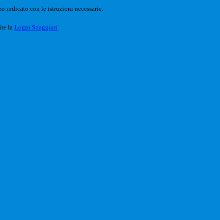
o indicato con le istruzioni necessarie.
ite la
Login Spaggiari