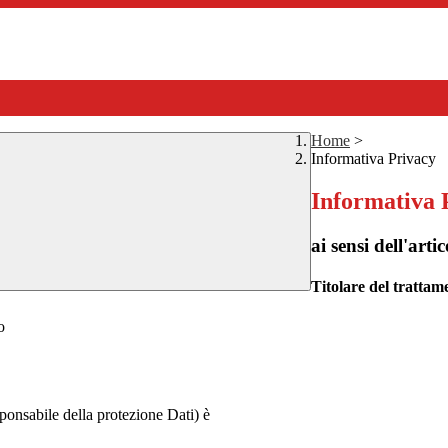
Home
>
Informativa Privacy
Informativa 
ai sensi dell'a
Titolare del trattam
o
ponsabile della protezione Dati) è