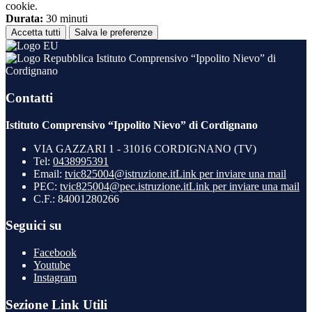
cookie.
Durata:
30 minuti
Accetta tutti
Salva le preferenze
Istituto Comprensivo “Ippolito Nievo” di
Cordignano
Contatti
Istituto Comprensivo “Ippolito Nievo” di Cordignano
VIA GAZZARI 1 - 31016 CORDIGNANO (TV)
Tel:
0438995391
Email:
tvic825004@istruzione.it
Link per inviare una mail
PEC:
tvic825004@pec.istruzione.it
Link per inviare una mail
C.F.: 84001280266
Seguici su
Facebook
Youtube
Instagram
Sezione Link Utili