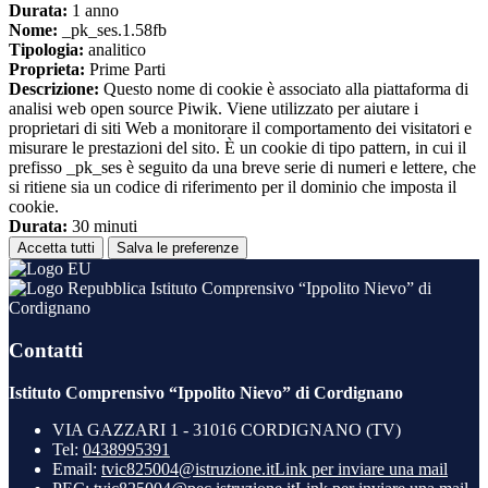
Durata:
1 anno
Nome:
_pk_ses.1.58fb
Tipologia:
analitico
Proprieta:
Prime Parti
Descrizione:
Questo nome di cookie è associato alla piattaforma di
analisi web open source Piwik. Viene utilizzato per aiutare i
proprietari di siti Web a monitorare il comportamento dei visitatori e
misurare le prestazioni del sito. È un cookie di tipo pattern, in cui il
prefisso _pk_ses è seguito da una breve serie di numeri e lettere, che
si ritiene sia un codice di riferimento per il dominio che imposta il
cookie.
Durata:
30 minuti
Accetta tutti
Salva le preferenze
Istituto Comprensivo “Ippolito Nievo” di
Cordignano
Contatti
Istituto Comprensivo “Ippolito Nievo” di Cordignano
VIA GAZZARI 1 - 31016 CORDIGNANO (TV)
Tel:
0438995391
Email:
tvic825004@istruzione.it
Link per inviare una mail