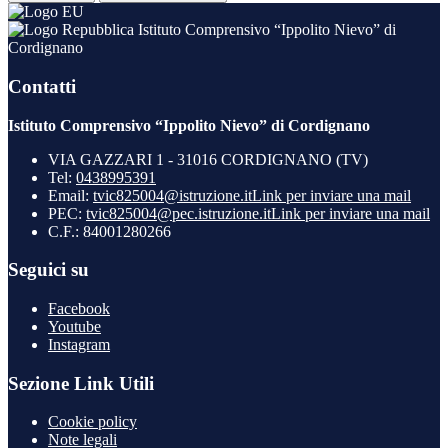
Istituto Comprensivo “Ippolito Nievo” di
Cordignano
Contatti
Istituto Comprensivo “Ippolito Nievo” di Cordignano
VIA GAZZARI 1 - 31016 CORDIGNANO (TV)
Tel:
0438995391
Email:
tvic825004@istruzione.it
Link per inviare una mail
PEC:
tvic825004@pec.istruzione.it
Link per inviare una mail
C.F.: 84001280266
Seguici su
Facebook
Youtube
Instagram
Sezione Link Utili
Cookie policy
Note legali