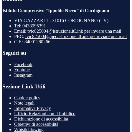
Istituto Comprensivo “Ippolito Nievo” di Cordignano
VIA GAZZARI 1 - 31016 CORDIGNANO (TV)
Tel:
0438995391
Email:
tvic825004@istruzione.it
Link per inviare una mail
PEC:
tvic825004@pec.istruzione.it
Link per inviare una mail
C.F.: 84001280266
Seguici su
Facebook
Youtube
Instagram
Sezione Link Utili
Cookie policy
Note legali
Informativa Privacy
Ufficio Relazioni con il Pubblico
Dichiarazione di accessibilità
Obiettivi di accessibilità
Whistleblowing