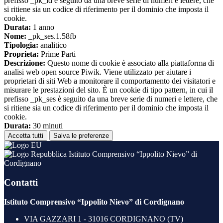
prefisso _pk_id è seguito da una breve serie di numeri e lettere, che
si ritiene sia un codice di riferimento per il dominio che imposta il
cookie.
Durata:
1 anno
Nome:
_pk_ses.1.58fb
Tipologia:
analitico
Proprieta:
Prime Parti
Descrizione:
Questo nome di cookie è associato alla piattaforma di
analisi web open source Piwik. Viene utilizzato per aiutare i
proprietari di siti Web a monitorare il comportamento dei visitatori e
misurare le prestazioni del sito. È un cookie di tipo pattern, in cui il
prefisso _pk_ses è seguito da una breve serie di numeri e lettere, che
si ritiene sia un codice di riferimento per il dominio che imposta il
cookie.
Durata:
30 minuti
Accetta tutti
Salva le preferenze
Istituto Comprensivo “Ippolito Nievo” di
Cordignano
Contatti
Istituto Comprensivo “Ippolito Nievo” di Cordignano
VIA GAZZARI 1 - 31016 CORDIGNANO (TV)