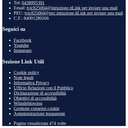
Tel:
0438995391
Email:
tvic825004@istruzione.it
Link per inviare una mail
PEC:
tvic825004@pec.istruzione.it
Link per inviare una mail
C.F.: 84001280266
Seguici su
Facebook
Youtube
Instagram
Sezione Link Utili
Cookie policy
Note legali
Informativa Privacy
Ufficio Relazioni con il Pubblico
Dichiarazione di accessibilità
Obiettivi di accessibilità
Whistleblowing
Gestione consensi cookie
Amministrazione trasparente
Pagina visualizzata
474
volte