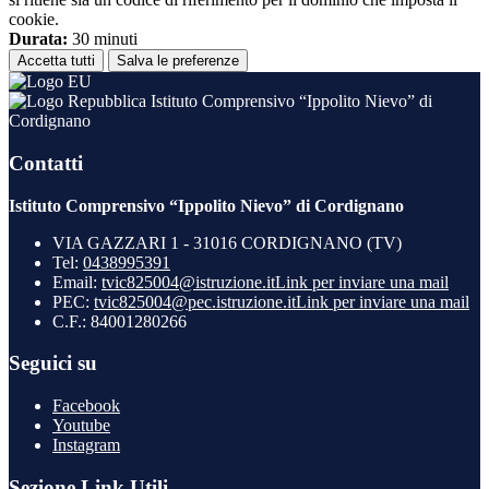
cookie.
Durata:
30 minuti
Accetta tutti
Salva le preferenze
Istituto Comprensivo “Ippolito Nievo” di
Cordignano
Contatti
Istituto Comprensivo “Ippolito Nievo” di Cordignano
VIA GAZZARI 1 - 31016 CORDIGNANO (TV)
Tel:
0438995391
Email:
tvic825004@istruzione.it
Link per inviare una mail
PEC:
tvic825004@pec.istruzione.it
Link per inviare una mail
C.F.: 84001280266
Seguici su
Facebook
Youtube
Instagram
Sezione Link Utili