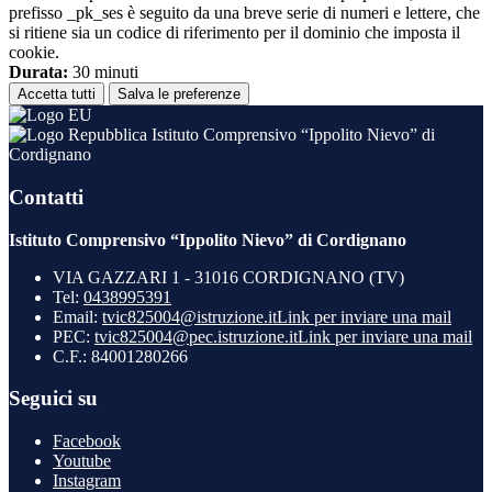
prefisso _pk_ses è seguito da una breve serie di numeri e lettere, che
si ritiene sia un codice di riferimento per il dominio che imposta il
cookie.
Durata:
30 minuti
Accetta tutti
Salva le preferenze
Istituto Comprensivo “Ippolito Nievo” di
Cordignano
Contatti
Istituto Comprensivo “Ippolito Nievo” di Cordignano
VIA GAZZARI 1 - 31016 CORDIGNANO (TV)
Tel:
0438995391
Email:
tvic825004@istruzione.it
Link per inviare una mail
PEC:
tvic825004@pec.istruzione.it
Link per inviare una mail
C.F.: 84001280266
Seguici su
Facebook
Youtube
Instagram