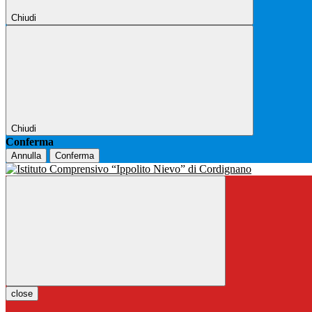
Chiudi
Chiudi
Conferma
Annulla
Conferma
close