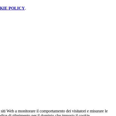
KIE POLICY
.
 siti Web a monitorare il comportamento dei visitatori e misurare le
codice di riferimento per il dominio che imposta il cookie.