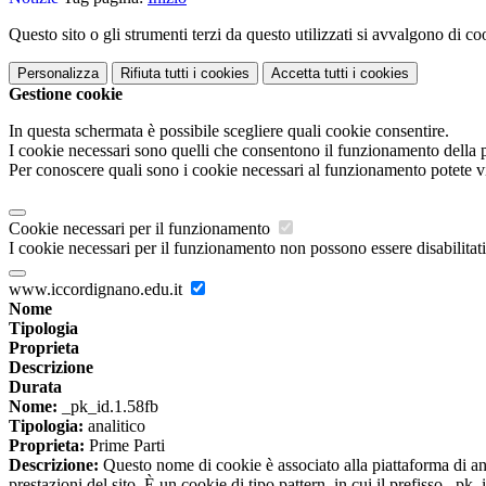
Questo sito o gli strumenti terzi da questo utilizzati si avvalgono di coo
Personalizza
Rifiuta tutti
i cookies
Accetta tutti
i cookies
Gestione cookie
In questa schermata è possibile scegliere quali cookie consentire.
I cookie necessari sono quelli che consentono il funzionamento della pi
Per conoscere quali sono i cookie necessari al funzionamento potete v
Cookie necessari per il funzionamento
I cookie necessari per il funzionamento non possono essere disabilitati.
www.iccordignano.edu.it
Nome
Tipologia
Proprieta
Descrizione
Durata
Nome:
_pk_id.1.58fb
Tipologia:
analitico
Proprieta:
Prime Parti
Descrizione:
Questo nome di cookie è associato alla piattaforma di ana
prestazioni del sito. È un cookie di tipo pattern, in cui il prefisso _pk