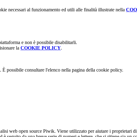
kie necessari al funzionamento ed utili alle finalità illustrate nella
COO
attaforma e non è possibile disabilitarli.
isionare la
COOKIE POLICY
.
 È possibile consultare l'elenco nella pagina della cookie policy.
lisi web open source Piwik. Viene utilizzato per aiutare i proprietari di
_id è seguito da una breve serie di numeri e lettere, che si ritiene sia un 