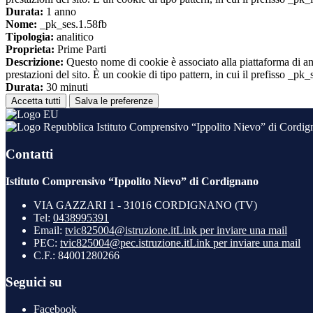
Durata:
1 anno
Nome:
_pk_ses.1.58fb
Tipologia:
analitico
Proprieta:
Prime Parti
Descrizione:
Questo nome di cookie è associato alla piattaforma di ana
prestazioni del sito. È un cookie di tipo pattern, in cui il prefisso _pk
Durata:
30 minuti
Accetta tutti
Salva le preferenze
Istituto Comprensivo “Ippolito Nievo” di Cordi
Contatti
Istituto Comprensivo “Ippolito Nievo” di Cordignano
VIA GAZZARI 1 - 31016 CORDIGNANO (TV)
Tel:
0438995391
Email:
tvic825004@istruzione.it
Link per inviare una mail
PEC:
tvic825004@pec.istruzione.it
Link per inviare una mail
C.F.: 84001280266
Seguici su
Facebook