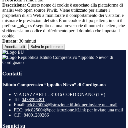
Descrizione:
Questo nome di cookie è associato alla piattaforma di
analisi web open source Piwik. Viene utilizzato per aiutare i
proprietari di siti Web a monitorare il comportamento dei visitatori e
misurare le prestazioni del sito. È un cookie di tipo pattern, in cui il
prefisso _pk_ses è seguito da una breve serie di numeri e lettere, che
si ritiene sia un codice di riferimento per il dominio che imposta il
cookie.
Durata:
30 minuti
Accetta tutti
Salva le preferenze
Istituto Comprensivo “Ippolito Nievo” di
Cordignano
Contatti
Istituto Comprensivo “Ippolito Nievo” di Cordignano
VIA GAZZARI 1 - 31016 CORDIGNANO (TV)
Tel:
0438995391
Email:
tvic825004@istruzione.it
Link per inviare una mail
PEC:
tvic825004@pec.istruzione.it
Link per inviare una mail
C.F.: 84001280266
Seguici su