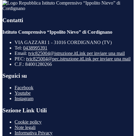
Istituto Comprensivo “Ippolito Nievo” di
Cordignano
Contatti
Istituto Comprensivo “Ippolito Nievo” di Cordignano
VIA GAZZARI 1 - 31016 CORDIGNANO (TV)
Tel:
0438995391
Email:
tvic825004@istruzione.it
Link per inviare una mail
PEC:
tvic825004@pec.istruzione.it
Link per inviare una mail
C.F.: 84001280266
Seguici su
Facebook
Youtube
Instagram
Sezione Link Utili
Cookie policy
Note legali
Informativa Privacy