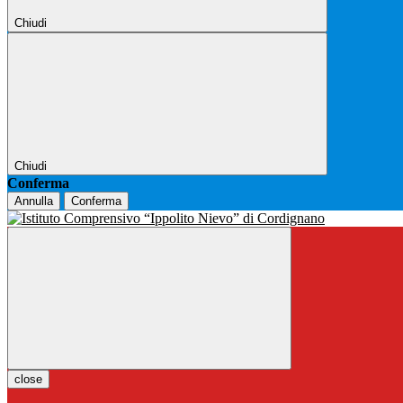
Chiudi
Chiudi
Conferma
Annulla
Conferma
close