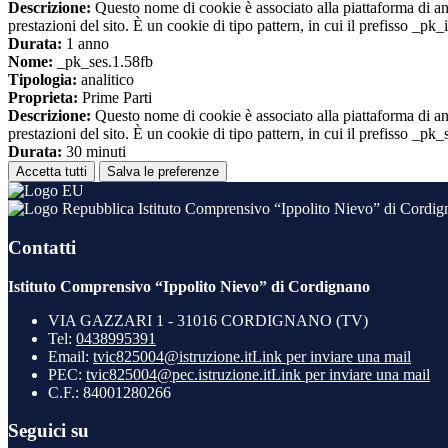
Descrizione:
Questo nome di cookie è associato alla piattaforma di ana
prestazioni del sito. È un cookie di tipo pattern, in cui il prefisso _pk
Durata:
1 anno
Nome:
_pk_ses.1.58fb
Tipologia:
analitico
Proprieta:
Prime Parti
Descrizione:
Questo nome di cookie è associato alla piattaforma di ana
prestazioni del sito. È un cookie di tipo pattern, in cui il prefisso _pk
Durata:
30 minuti
Accetta tutti
Salva le preferenze
Istituto Comprensivo “Ippolito Nievo” di Cordi
Contatti
Istituto Comprensivo “Ippolito Nievo” di Cordignano
VIA GAZZARI 1 - 31016 CORDIGNANO (TV)
Tel:
0438995391
Email:
tvic825004@istruzione.it
Link per inviare una mail
PEC:
tvic825004@pec.istruzione.it
Link per inviare una mail
C.F.: 84001280266
Seguici su