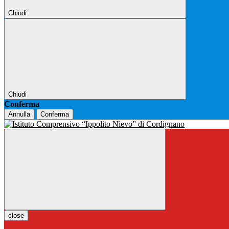
Chiudi
Chiudi
Conferma
Annulla
Conferma
close