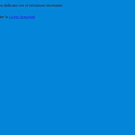
o indicato con le istruzioni necessarie.
ite la
Login Spaggiari