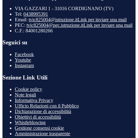
VIA GAZZARI 1 - 31016 CORDIGNANO (TV)
Tel:
0438995391
Email:
tvic825004@istruzione.it
Link per inviare una mail
PEC:
tvic825004@pec.istruzione.it
Link per inviare una mail
C.F.: 84001280266
Seguici su
Facebook
Youtube
Instagram
Sezione Link Utili
Cookie policy
Note legali
Informativa Privacy
Ufficio Relazioni con il Pubblico
Dichiarazione di accessibilità
Obiettivi di accessibilità
Whistleblowing
Gestione consensi cookie
Amministrazione trasparente