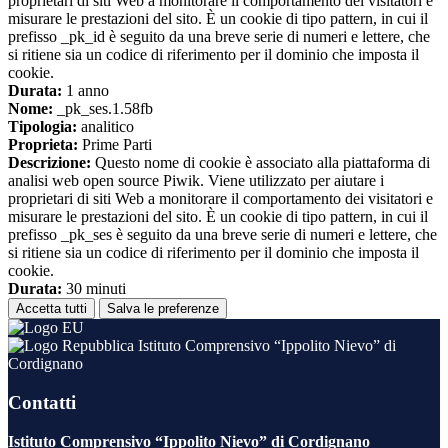
proprietari di siti Web a monitorare il comportamento dei visitatori e
misurare le prestazioni del sito. È un cookie di tipo pattern, in cui il
prefisso _pk_id è seguito da una breve serie di numeri e lettere, che
si ritiene sia un codice di riferimento per il dominio che imposta il
cookie.
Durata:
1 anno
Nome:
_pk_ses.1.58fb
Tipologia:
analitico
Proprieta:
Prime Parti
Descrizione:
Questo nome di cookie è associato alla piattaforma di
analisi web open source Piwik. Viene utilizzato per aiutare i
proprietari di siti Web a monitorare il comportamento dei visitatori e
misurare le prestazioni del sito. È un cookie di tipo pattern, in cui il
prefisso _pk_ses è seguito da una breve serie di numeri e lettere, che
si ritiene sia un codice di riferimento per il dominio che imposta il
cookie.
Durata:
30 minuti
Accetta tutti
Salva le preferenze
Istituto Comprensivo “Ippolito Nievo” di
Cordignano
Contatti
Istituto Comprensivo “Ippolito Nievo” di Cordignano