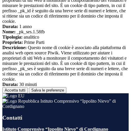
proprietari di siti Web a monitorare il comportamento dei visitatori e
misurare le prestazioni del sito. È un cookie di tipo pattern, in cui il
prefisso _pk_id è seguito da una breve serie di numeri e lettere, che
si ritiene sia un codice di riferimento per il dominio che imposta il
cookie.
Durata:
1 anno
Nome:
_pk_ses.1.58fb
Tipologia:
analitico
Proprieta:
Prime Parti
Descrizione:
Questo nome di cookie è associato alla piattaforma di
analisi web open source Piwik. Viene utilizzato per aiutare i
proprietari di siti Web a monitorare il comportamento dei visitatori e
misurare le prestazioni del sito. È un cookie di tipo pattern, in cui il
prefisso _pk_ses è seguito da una breve serie di numeri e lettere, che
si ritiene sia un codice di riferimento per il dominio che imposta il
cookie.
Durata:
30 minuti
Accetta tutti
Salva le preferenze
Istituto Comprensivo “Ippolito Nievo” di
Cordignano
Contatti
Istituto Comprensivo “Ippolito Nievo” di Cordignano