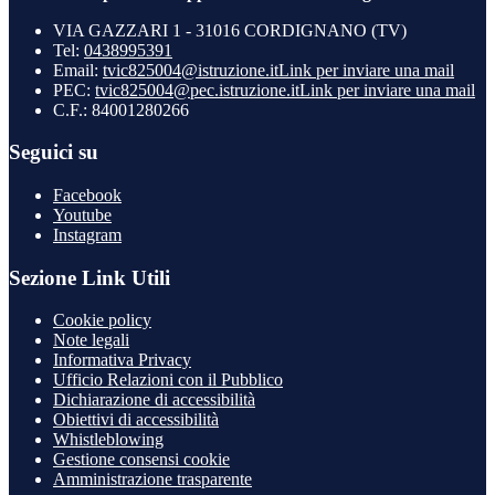
VIA GAZZARI 1 - 31016 CORDIGNANO (TV)
Tel:
0438995391
Email:
tvic825004@istruzione.it
Link per inviare una mail
PEC:
tvic825004@pec.istruzione.it
Link per inviare una mail
C.F.: 84001280266
Seguici su
Facebook
Youtube
Instagram
Sezione Link Utili
Cookie policy
Note legali
Informativa Privacy
Ufficio Relazioni con il Pubblico
Dichiarazione di accessibilità
Obiettivi di accessibilità
Whistleblowing
Gestione consensi cookie
Amministrazione trasparente