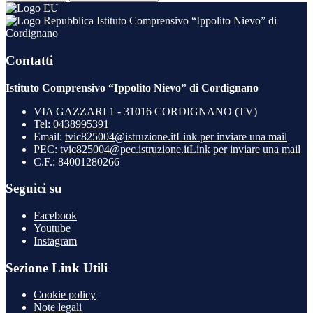
Istituto Comprensivo “Ippolito Nievo” di
Cordignano
Contatti
Istituto Comprensivo “Ippolito Nievo” di Cordignano
VIA GAZZARI 1 - 31016 CORDIGNANO (TV)
Tel:
0438995391
Email:
tvic825004@istruzione.it
Link per inviare una mail
PEC:
tvic825004@pec.istruzione.it
Link per inviare una mail
C.F.: 84001280266
Seguici su
Facebook
Youtube
Instagram
Sezione Link Utili
Cookie policy
Note legali