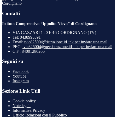
Cordignano
Contatti
Istituto Comprensivo “Ippolito Nievo” di Cordignano
VIA GAZZARI 1 - 31016 CORDIGNANO (TV)
Tel:
0438995391
Email:
tvic825004@istruzione.it
Link per inviare una mail
PEC:
tvic825004@pec.istruzione.it
Link per inviare una mail
C.F.: 84001280266
Seguici su
Facebook
Youtube
Instagram
Sezione Link Utili
Cookie policy
Note legali
Informativa Privacy
Ufficio Relazioni con il Pubblico