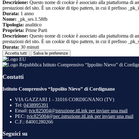
Descrizione:
Questo nome di cookie è associato alla piattaforma di ana
prestazioni del sito. È un cookie di tipo pattern, in cui il prefisso _pk
Durata:
1 anno
Nome:
_pk_ses.1.58fb
Tipologia:
analitico
Proprieta:
Prime Parti
Descrizione:
Questo nome di cookie è associato alla piattaforma di ana
prestazioni del sito. È un cookie di tipo pattern, in cui il prefisso _pk
Durata:
30 minuti
Accetta tutti
Salva le preferenze
Istituto Comprensivo “Ippolito Nievo” di Cordi
Contatti
Istituto Comprensivo “Ippolito Nievo” di Cordignano
VIA GAZZARI 1 - 31016 CORDIGNANO (TV)
Tel:
0438995391
Email:
tvic825004@istruzione.it
Link per inviare una mail
PEC:
tvic825004@pec.istruzione.it
Link per inviare una mail
C.F.: 84001280266
Seguici su