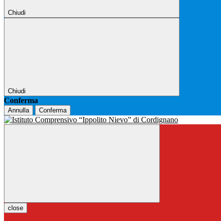
Chiudi
Chiudi
Conferma
Annulla
Conferma
close