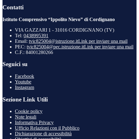
Contatti
Istituto Comprensivo “Ippolito Nievo” di Cordignano
VIA GAZZARI 1 - 31016 CORDIGNANO (TV)
Tel:
0438995391
Email:
tvic825004@istruzione.it
Link per inviare una mail
PEC:
tvic825004@pec.istruzione.it
Link per inviare una mail
C.F.: 84001280266
Seguici su
Facebook
Youtube
Instagram
Sezione Link Utili
Cookie policy
Note legali
Informativa Privacy
Ufficio Relazioni con il Pubblico
Dichiarazione di accessibilità