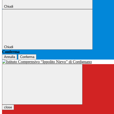
Chiudi
Chiudi
Conferma
Annulla
Conferma
close