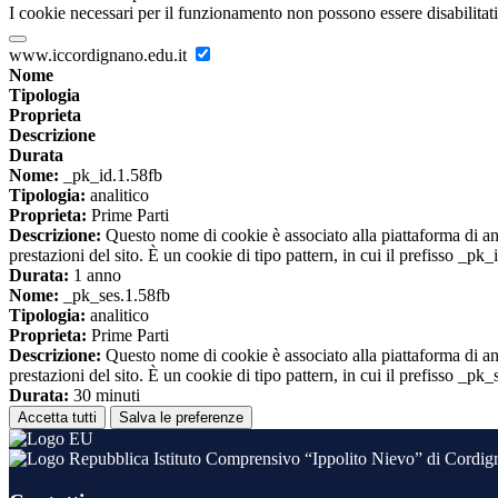
I cookie necessari per il funzionamento non possono essere disabilitati.
www.iccordignano.edu.it
Nome
Tipologia
Proprieta
Descrizione
Durata
Nome:
_pk_id.1.58fb
Tipologia:
analitico
Proprieta:
Prime Parti
Descrizione:
Questo nome di cookie è associato alla piattaforma di ana
prestazioni del sito. È un cookie di tipo pattern, in cui il prefisso _pk
Durata:
1 anno
Nome:
_pk_ses.1.58fb
Tipologia:
analitico
Proprieta:
Prime Parti
Descrizione:
Questo nome di cookie è associato alla piattaforma di ana
prestazioni del sito. È un cookie di tipo pattern, in cui il prefisso _pk
Durata:
30 minuti
Accetta tutti
Salva le preferenze
Istituto Comprensivo “Ippolito Nievo” di Cordi