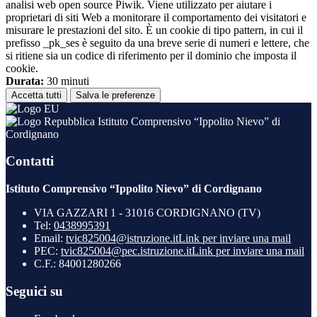
analisi web open source Piwik. Viene utilizzato per aiutare i
proprietari di siti Web a monitorare il comportamento dei visitatori e
misurare le prestazioni del sito. È un cookie di tipo pattern, in cui il
prefisso _pk_ses è seguito da una breve serie di numeri e lettere, che
si ritiene sia un codice di riferimento per il dominio che imposta il
cookie.
Durata:
30 minuti
Accetta tutti
Salva le preferenze
Istituto Comprensivo “Ippolito Nievo” di
Cordignano
Contatti
Istituto Comprensivo “Ippolito Nievo” di Cordignano
VIA GAZZARI 1 - 31016 CORDIGNANO (TV)
Tel:
0438995391
Email:
tvic825004@istruzione.it
Link per inviare una mail
PEC:
tvic825004@pec.istruzione.it
Link per inviare una mail
C.F.: 84001280266
Seguici su