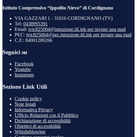
Istituto Comprensivo “Ippolito Nievo” di Cordignano
VIA GAZZARI 1 - 31016 CORDIGNANO (TV)
Tel:
0438995391
Email:
tvic825004@istruzione.it
Link per inviare una mail
PEC:
tvic825004@pec.istruzione.it
Link per inviare una mail
C.F.: 84001280266
Seguici su
Facebook
Youtube
Instagram
Sezione Link Utili
Cookie policy
Note legali
Informativa Privacy
Ufficio Relazioni con il Pubblico
Dichiarazione di accessibilità
Obiettivi di accessibilità
Whistleblowing