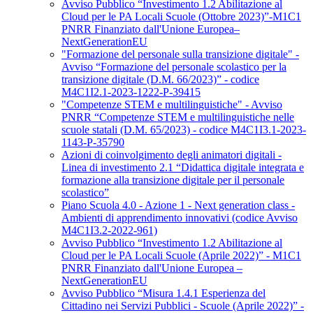
Avviso Pubblico “Investimento 1.2 Abilitazione al
Cloud per le PA Locali Scuole (Ottobre 2023)”-M1C1
PNRR Finanziato dall'Unione Europea–
NextGenerationEU
"Formazione del personale sulla transizione digitale" -
Avviso “Formazione del personale scolastico per la
transizione digitale (D.M. 66/2023)” - codice
M4C1I2.1-2023-1222-P-39415
"Competenze STEM e multilinguistiche" - Avviso
PNRR “Competenze STEM e multilinguistiche nelle
scuole statali (D.M. 65/2023) - codice M4C1I3.1-2023-
1143-P-35790
Azioni di coinvolgimento degli animatori digitali -
Linea di investimento 2.1 “Didattica digitale integrata e
formazione alla transizione digitale per il personale
scolastico”
Piano Scuola 4.0 - Azione 1 - Next generation class -
Ambienti di apprendimento innovativi (codice Avviso
M4C1I3.2-2022-961)
Avviso Pubblico “Investimento 1.2 Abilitazione al
Cloud per le PA Locali Scuole (Aprile 2022)” - M1C1
PNRR Finanziato dall'Unione Europea –
NextGenerationEU
Avviso Pubblico “Misura 1.4.1 Esperienza del
Cittadino nei Servizi Pubblici - Scuole (Aprile 2022)” -