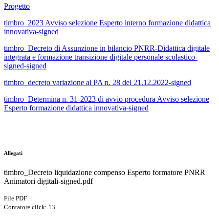
Progetto
timbro_2023 Avviso selezione Esperto interno formazione didattica
innovativa-signed
timbro_Decreto di Assunzione in bilancio PNRR-Didattica digitale
integrata e formazione transizione digitale personale scolastico-
signed-signed
timbro_decreto variazione al PA n. 28 del 21.12.2022-signed
timbro_Determina n. 31-2023 di avvio procedura Avviso selezione
Esperto formazione didattica innovativa-signed
Allegati
timbro_Decreto liquidazione compenso Esperto formatore PNRR
Animatori digitali-signed.pdf
File PDF
Contatore click: 13