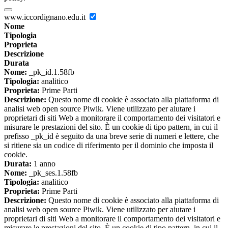
www.iccordignano.edu.it
Nome
Tipologia
Proprieta
Descrizione
Durata
Nome:
_pk_id.1.58fb
Tipologia:
analitico
Proprieta:
Prime Parti
Descrizione:
Questo nome di cookie è associato alla piattaforma di
analisi web open source Piwik. Viene utilizzato per aiutare i
proprietari di siti Web a monitorare il comportamento dei visitatori e
misurare le prestazioni del sito. È un cookie di tipo pattern, in cui il
prefisso _pk_id è seguito da una breve serie di numeri e lettere, che
si ritiene sia un codice di riferimento per il dominio che imposta il
cookie.
Durata:
1 anno
Nome:
_pk_ses.1.58fb
Tipologia:
analitico
Proprieta:
Prime Parti
Descrizione:
Questo nome di cookie è associato alla piattaforma di
analisi web open source Piwik. Viene utilizzato per aiutare i
proprietari di siti Web a monitorare il comportamento dei visitatori e
misurare le prestazioni del sito. È un cookie di tipo pattern, in cui il