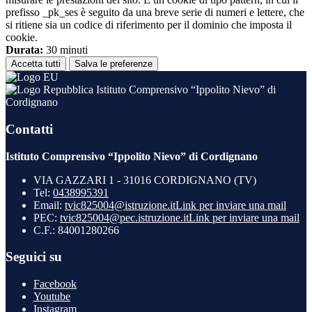
prefisso _pk_ses è seguito da una breve serie di numeri e lettere, che
si ritiene sia un codice di riferimento per il dominio che imposta il
cookie.
Durata:
30 minuti
Accetta tutti
Salva le preferenze
Istituto Comprensivo “Ippolito Nievo” di
Cordignano
Contatti
Istituto Comprensivo “Ippolito Nievo” di Cordignano
VIA GAZZARI 1 - 31016 CORDIGNANO (TV)
Tel:
0438995391
Email:
tvic825004@istruzione.it
Link per inviare una mail
PEC:
tvic825004@pec.istruzione.it
Link per inviare una mail
C.F.: 84001280266
Seguici su
Facebook
Youtube
Instagram