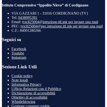
Istituto Comprensivo “Ippolito Nievo” di Cordignano
VIA GAZZARI 1 - 31016 CORDIGNANO (TV)
Tel:
0438995391
Email:
tvic825004@istruzione.it
Link per inviare una mail
PEC:
tvic825004@pec.istruzione.it
Link per inviare una mail
C.F.: 84001280266
Seguici su
Facebook
Youtube
Instagram
Sezione Link Utili
Cookie policy
Note legali
Informativa Privacy
Ufficio Relazioni con il Pubblico
Dichiarazione di accessibilità
Obiettivi di accessibilità
Whistleblowing
Gestione consensi cookie