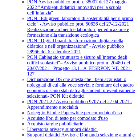
PON Avviso pubblico prot.n. 38007 del 27 maggio
2022 "Ambienti didattici innovativi per la scuola
dell’infanzia"
PON "Edugreen: laboratori di sostenibilità per il primo
ciclo" - Avviso pubblico prot. 50636 del 27-12-2021
Realizzazione ambienti e laboratori per educazione e
formazione alla transizione ecologica
PON “Digital board: trasformazione digitale nella
didattica e nell’organizzazione” - Avviso pubblico
28966 del 6 settembre 2021
PON Cablaggio strutturato e sicuro all’interno degli
edifici scolastici”– Avviso pubblico prot.n. 20480 del
20/07/2021 - Progetto 13.1.1A-FESRPON-VE-2021-
127
Dichiarazione DS che attesta che i beni acquistati o
noleggiati di cui alla voce servizi e forniture del quadro
economico siano stati dati agli studenti preventivamente
selezionati- PON Kit didattici
PON 2021-22 Avviso pubblico 9707 del 27 04 2021 -
Apprendimento e socialità
Noleggio Kindle Paperwhite per comodato d'uso
Acquisto libri di testo per comodato d'uso
Acquisto targhe pubblicitarie
Liberatoria privacy supporti didattici
Supporti didattici Avviso e Domanda selezione alunni e