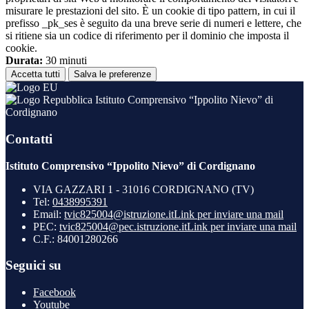
misurare le prestazioni del sito. È un cookie di tipo pattern, in cui il
prefisso _pk_ses è seguito da una breve serie di numeri e lettere, che
si ritiene sia un codice di riferimento per il dominio che imposta il
cookie.
Durata:
30 minuti
Accetta tutti
Salva le preferenze
Istituto Comprensivo “Ippolito Nievo” di
Cordignano
Contatti
Istituto Comprensivo “Ippolito Nievo” di Cordignano
VIA GAZZARI 1 - 31016 CORDIGNANO (TV)
Tel:
0438995391
Email:
tvic825004@istruzione.it
Link per inviare una mail
PEC:
tvic825004@pec.istruzione.it
Link per inviare una mail
C.F.: 84001280266
Seguici su
Facebook
Youtube