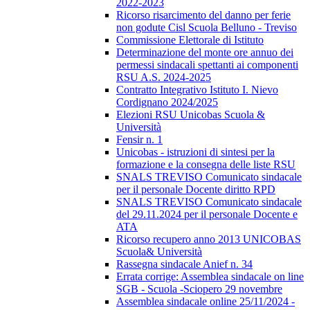
2022-2023
Ricorso risarcimento del danno per ferie
non godute Cisl Scuola Belluno - Treviso
Commissione Elettorale di Istituto
Determinazione del monte ore annuo dei
permessi sindacali spettanti ai componenti
RSU A.S. 2024-2025
Contratto Integrativo Istituto I. Nievo
Cordignano 2024/2025
Elezioni RSU Unicobas Scuola &
Università
Fensir n. 1
Unicobas - istruzioni di sintesi per la
formazione e la consegna delle liste RSU
SNALS TREVISO Comunicato sindacale
per il personale Docente diritto RPD
SNALS TREVISO Comunicato sindacale
del 29.11.2024 per il personale Docente e
ATA
Ricorso recupero anno 2013 UNICOBAS
Scuola& Università
Rassegna sindacale Anief n. 34
Errata corrige: Assemblea sindacale on line
SGB - Scuola -Sciopero 29 novembre
Assemblea sindacale online 25/11/2024 -