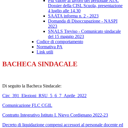
Più valore al lavoro del personale ATA.
Dossier della CISL Scuola, presentazione
4 luglio alle 14.30
SAATA informa n. 2 - 2023
Domanda di Disoccupazione - NASPI
2023
SNALS Treviso - Comunicato sindacale
del 15 maggio 2023
Codice di comportamento
Normativa PA
Link utili
BACHECA SINDACALE
Di seguito la Bacheca Sindacale:
Circ_391_Elezioni_RSU_5_6_7_Aprile_2022
Comunicazione FLC CGIL
Contratto Integrativo Istituto I. Nievo Cordignano 2022-23
Decreto di liquidazione compensi accessori al personale docente ed