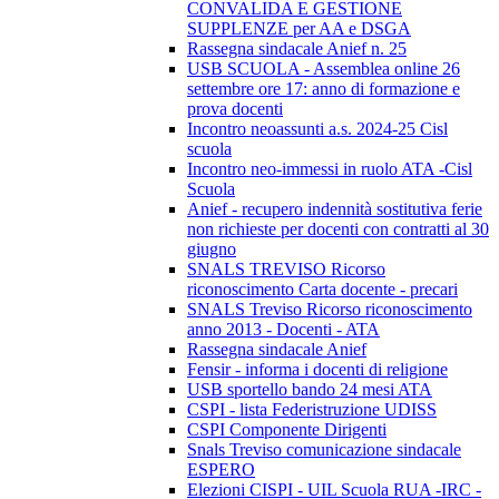
CONVALIDA E GESTIONE
SUPPLENZE per AA e DSGA
Rassegna sindacale Anief n. 25
USB SCUOLA - Assemblea online 26
settembre ore 17: anno di formazione e
prova docenti
Incontro neoassunti a.s. 2024-25 Cisl
scuola
Incontro neo-immessi in ruolo ATA -Cisl
Scuola
Anief - recupero indennità sostitutiva ferie
non richieste per docenti con contratti al 30
giugno
SNALS TREVISO Ricorso
riconoscimento Carta docente - precari
SNALS Treviso Ricorso riconoscimento
anno 2013 - Docenti - ATA
Rassegna sindacale Anief
Fensir - informa i docenti di religione
USB sportello bando 24 mesi ATA
CSPI - lista Federistruzione UDISS
CSPI Componente Dirigenti
Snals Treviso comunicazione sindacale
ESPERO
Elezioni CISPI - UIL Scuola RUA -IRC -