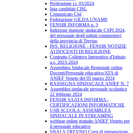
Professione i.r. 03/2024
lista candidati CISL
Comunicato Cisl
Federazione GILDA UNAMS
FENSIR INFORMA n. 3
Indizione riunione sindacale CSPI 2024,
del personale degli istituti comprensivi
della provincia di Treviso
INS. RELIGIONE - FENSIR NOTIZIE
AI DOCENTI DI RELIGIONE
Contratto Collettivo Integrativo d'Istituto
a.s. 2023-2024
Assemblea Sindacale Regionale online
Docenti/Personale educativo/ATA di
ANIEF Veneto del 05 marzo 2024
RASSEGNA SINDACALE ANIEF N. 7
Assemblea sindacale personale scolastico
22 febbraio 2024
FENSIR SAATA INFORMA -
CERTIFICAZIONI INFORMATICHE
USB SCUOLA: ASSEMBLEA
SINDACALE IN STREAMING
webinar online gratuito ANIEF Veneto per
il personale educativo
SNALS TREVISO Corsi di preparazione