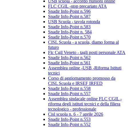
USB scuola - accordo riunioni online
FLC CGIL -stop precariato ATA
Snadir Info-Point n.596
Snadir Info-Point n.587
USB Scuola - tavola rotonda
Snadir Info-Point n.583
Snadir Info-Point n. 584
Snadir Info-Point n.570
CISL Scuola - a scuola, diamo forma al
futuro
Flc Cgil Veneto - tagli posti personale ATA
Snadir Info-Point n.562
Snadir Info-Point n.561
Assemblea online -USB -Riforma Istituti
tecnici
Corso di aggiornamento promosso da
CISL Scuola e IRSEF IRFED
Snadir Info-Point n.558
Snadir Info-Point n.557
Assemblea sindacale online FLC CGIL -
riforma degli istituti tecnici e della filiera
tecnologico - professionale
Cisl scuola n. 6 - 7 aprile 2026
Snadir Info-Point n.553
Snadir Info-Point n.552