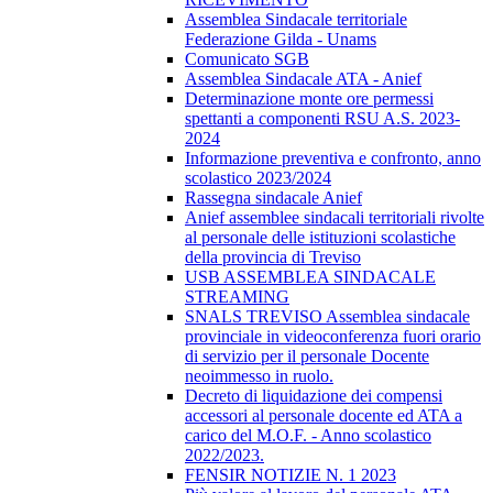
Assemblea Sindacale territoriale
Federazione Gilda - Unams
Comunicato SGB
Assemblea Sindacale ATA - Anief
Determinazione monte ore permessi
spettanti a componenti RSU A.S. 2023-
2024
Informazione preventiva e confronto, anno
scolastico 2023/2024
Rassegna sindacale Anief
Anief assemblee sindacali territoriali rivolte
al personale delle istituzioni scolastiche
della provincia di Treviso
USB ASSEMBLEA SINDACALE
STREAMING
SNALS TREVISO Assemblea sindacale
provinciale in videoconferenza fuori orario
di servizio per il personale Docente
neoimmesso in ruolo.
Decreto di liquidazione dei compensi
accessori al personale docente ed ATA a
carico del M.O.F. - Anno scolastico
2022/2023.
FENSIR NOTIZIE N. 1 2023