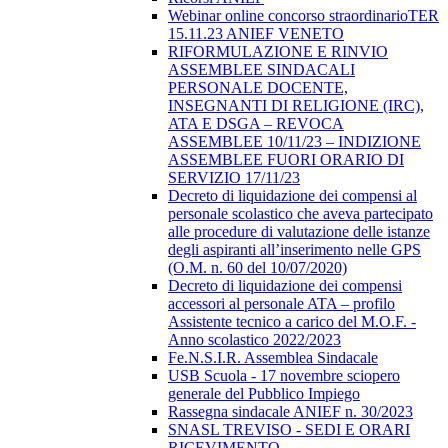
Webinar online concorso straordinarioTER
15.11.23 ANIEF VENETO
RIFORMULAZIONE E RINVIO
ASSEMBLEE SINDACALI
PERSONALE DOCENTE,
INSEGNANTI DI RELIGIONE (IRC),
ATA E DSGA – REVOCA
ASSEMBLEE 10/11/23 – INDIZIONE
ASSEMBLEE FUORI ORARIO DI
SERVIZIO 17/11/23
Decreto di liquidazione dei compensi al
personale scolastico che aveva partecipato
alle procedure di valutazione delle istanze
degli aspiranti all’inserimento nelle GPS
(O.M. n. 60 del 10/07/2020)
Decreto di liquidazione dei compensi
accessori al personale ATA – profilo
Assistente tecnico a carico del M.O.F. -
Anno scolastico 2022/2023
Fe.N.S.I.R. Assemblea Sindacale
USB Scuola - 17 novembre sciopero
generale del Pubblico Impiego
Rassegna sindacale ANIEF n. 30/2023
SNASL TREVISO - SEDI E ORARI
RICEVIMENTO