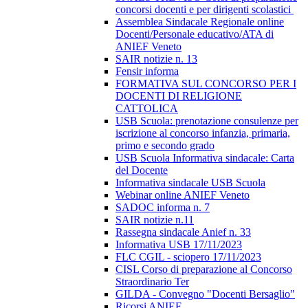
concorsi docenti e per dirigenti scolastici
Assemblea Sindacale Regionale online
Docenti/Personale educativo/ATA di
ANIEF Veneto
SAIR notizie n. 13
Fensir informa
FORMATIVA SUL CONCORSO PER I
DOCENTI DI RELIGIONE
CATTOLICA
USB Scuola: prenotazione consulenze per
iscrizione al concorso infanzia, primaria,
primo e secondo grado
USB Scuola Informativa sindacale: Carta
del Docente
Informativa sindacale USB Scuola
Webinar online ANIEF Veneto
SADOC informa n. 7
SAIR notizie n.11
Rassegna sindacale Anief n. 33
Informativa USB 17/11/2023
FLC CGIL - sciopero 17/11/2023
CISL Corso di preparazione al Concorso
Straordinario Ter
GILDA - Convegno "Docenti Bersaglio"
Ricorsi ANIEF