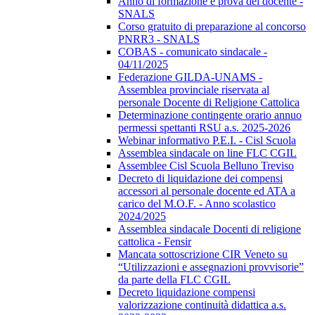
Anno di formazione e prova del docente -
SNALS
Corso gratuito di preparazione al concorso
PNRR3 - SNALS
COBAS - comunicato sindacale -
04/11/2025
Federazione GILDA-UNAMS -
Assemblea provinciale riservata al
personale Docente di Religione Cattolica
Determinazione contingente orario annuo
permessi spettanti RSU a.s. 2025-2026
Webinar informativo P.E.I. - Cisl Scuola
Assemblea sindacale on line FLC CGIL
Assemblee Cisl Scuola Belluno Treviso
Decreto di liquidazione dei compensi
accessori al personale docente ed ATA a
carico del M.O.F. - Anno scolastico
2024/2025
Assemblea sindacale Docenti di religione
cattolica - Fensir
Mancata sottoscrizione CIR Veneto su
“Utilizzazioni e assegnazioni provvisorie”
da parte della FLC CGIL
Decreto liquidazione compensi
valorizzazione continuità didattica a.s.