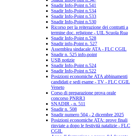
Snadir Info-Point n.541
Snadir Info-Point n.534
Snadir Info-Point n.533
Snadir Info-Point n.530
Ricorso per la reiterazione dei contratti a
termine doc. religione - UIL Scuola Rua
Snadir Info-Point n.528
Snadir info-Point n. 527
Assemblea sindacale ATA - FLC CGIL
Snadir n. 525 info-point
USB notizie
Snadir Info-Point n.524
Snadir Info-Point n.522
Posizioni economiche ATA abbinamenti
candidati e sedi esame - TV - FLC CGIL
Veneto
Corso di preparazione prova orale
concorso PNRR3
SNADIR - n. 511
Snadir n. 508
Snadir numero 504 - 2 dicembre 2025
Posizioni economiche ATA: prove finali
rinviate a dopo le festività natalizie - FLC
CGIL