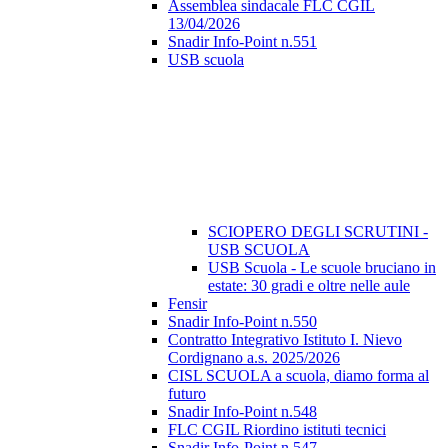
Assemblea sindacale FLC CGIL
13/04/2026
Snadir Info-Point n.551
USB scuola
SCIOPERO DEGLI SCRUTINI -
USB SCUOLA
USB Scuola - Le scuole bruciano in
estate: 30 gradi e oltre nelle aule
Fensir
Snadir Info-Point n.550
Contratto Integrativo Istituto I. Nievo
Cordignano a.s. 2025/2026
CISL SCUOLA a scuola, diamo forma al
futuro
Snadir Info-Point n.548
FLC CGIL Riordino istituti tecnici
Snadir Info-Point n.547