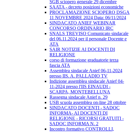
SGB sciopero generale 29 dicembre
SAATA - decreto posizioni economiche
PROCLAMAZIONE SCIOPERO DSGA
11 NOVEMBRE 2024 Data: 06/11/2024
SINDACATO ANIEF WEBINAR
CONCORSO ORDINARIO IRC
SNALS TREVISO Comunicato sindacale
del 06.11.2024 per il personale Docente e
ATA
SAIR NOTIZIE AI DOCENTI DI
RELIGIONE
corso di formazione graduatorie terza
fascia ATA
Assemblea sindacale Anief 06-11-2024
presso IIS. A. PALLADIO TV
Indizione assemblea sindacale Anief 04-
11-2024 presso l'IIS EINAUDI -
SCARPA, MONTEBELLUNA
Rassegna sindacale Anief n. 29
USB scuola assemblea on-line 28 ottobre
SINDACATO DOCENTI - SADOC
INFORMA- AI DOCENTI DI
RELIGIONE - RICORSI GRATUITI -
SADOC INFORMA N. 2
Incontro formativo CONTROLLI,