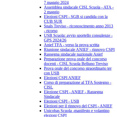
7 maggio 2024
Assemblea sindacale CISL Scuola - ATA -
2 maggio
Elezioni CSPI - SGB si candida con la
CUB SUR
Snals Treviso - riconoscimento anno 2013
- ricorso
USB Scuola: avvio sportello consulenze -
GPS 2024/26
Anief TFA - verso la prova scritta
Riunione sindacale ANIEF - rinnovo CSPI
Rassegna sindacale nazionale Anief
Preparazione prova orale del concorso
docenti - CISL Scuola Belluno Treviso
Prova orale del concorso straordinario ter
con USB
Elezioni CSPI ANIEF
Corso di preparazione al TFA Sostegno -
CISL
Elezione CSPI - ANIEF - Rassegna
Sindacale
Elezioni CSPI - USB
Elezioni per il rinnovo del CSPI - ANIEF
Unicobas Scuola -manifesto e volantino
elezioni CSPI