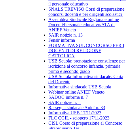
il personale educativo
SNALS TREVISO Corsi di preparazione
concorsi docenti e per dirigenti scolastici
Assemblea Sindacale Regionale online
Docenti/Personale educativo/ATA di
ANIEF Veneto
SAIR notizie n. 13
Fensir informa
FORMATIVA SUL CONCORSO PER I
DOCENTI DI RELIGIONE
CATTOLICA
USB Scuola: prenotazione consulenze per
iscrizione al concorso infanzia, primaria,
primo e secondo grado
USB Scuola Informativa sindacale: Carta
del Docente
Informativa sindacale USB Scuola
Webinar online ANIEF Veneto
SADOC informa n. 7
SAIR notizie n.11
Rassegna sindacale Anief n. 33
Informativa USB 17/11/2023
FLC CGIL - sciopero 17/11/2023
CISL Corso di preparazione al Concorso
Straordinario Ter