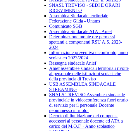
SNASL TREVISO - SEDI E ORARI
RICEVIMENTO
Assemblea Sindacale territoriale
Federazione Gilda - Unams
Comunicato SGB
Assemblea Sindacale ATA - Anief
Determinazione monte ore permessi
spettanti a componenti RSU A.S. 2023-
2024
Informazione preventiva e confronto, anno
scolastico 2023/2024
Rassegna sindacale Anief
Anief assemblee sindacali territoriali rivolte
al personale delle istituzioni scolastiche
della provincia di Treviso
USB ASSEMBLEA SINDACALE
STREAMING
SNALS TREVISO Assemblea sindacale
provinciale in videoconferenza fuori orario
di servizio per il personale Docente
neoimmesso in ruolo.
Decreto di liquidazione dei compensi
accessori al personale docente ed ATA a
carico del M.O.F. - Anno scolastico