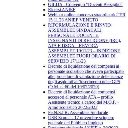
GILDA - Convegno "Docenti Bersaglio"
Ricorsi ANIEF
Webinar online concorso straordinarioTER
15.11.23 ANIEF VENETO
RIFORMULAZIONE E RINVIO
ASSEMBLEE SINDACALI
PERSONALE DOCENTE,
INSEGNANTI DI RELIGIONE (IRC),
ATA E DSGA – REVOCA
ASSEMBLEE 10/11/23 – INDIZIONE
ASSEMBLEE FUORI ORARIO DI
SERVIZIO 17/11/23
Decreto di liquidazione dei compensi al
personale scolastico che aveva partecipato
alle procedure di valutazione delle istanze
degli aspiranti all’inserimento nelle GPS
(O.M. n. 60 del 10/07/2020)
Decreto di liquidazione dei compensi
accessori al personale ATA – profilo
Assistente tecnico a carico del M.O.F. -
Anno scolastico 2022/2023
Fe.N.S.I.R. Assemblea Sindacale
USB Scuola - 17 novembre sciopero
generale del Pubblico Impiego
Rassegna sindacale ANIEF n. 30/2023