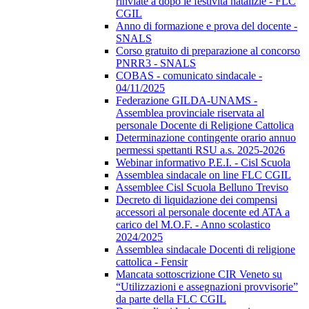
rinviate a dopo le festività natalizie - FLC
CGIL
Anno di formazione e prova del docente -
SNALS
Corso gratuito di preparazione al concorso
PNRR3 - SNALS
COBAS - comunicato sindacale -
04/11/2025
Federazione GILDA-UNAMS -
Assemblea provinciale riservata al
personale Docente di Religione Cattolica
Determinazione contingente orario annuo
permessi spettanti RSU a.s. 2025-2026
Webinar informativo P.E.I. - Cisl Scuola
Assemblea sindacale on line FLC CGIL
Assemblee Cisl Scuola Belluno Treviso
Decreto di liquidazione dei compensi
accessori al personale docente ed ATA a
carico del M.O.F. - Anno scolastico
2024/2025
Assemblea sindacale Docenti di religione
cattolica - Fensir
Mancata sottoscrizione CIR Veneto su
“Utilizzazioni e assegnazioni provvisorie”
da parte della FLC CGIL