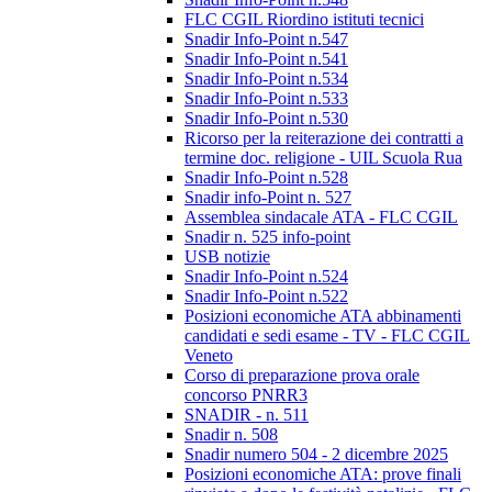
FLC CGIL Riordino istituti tecnici
Snadir Info-Point n.547
Snadir Info-Point n.541
Snadir Info-Point n.534
Snadir Info-Point n.533
Snadir Info-Point n.530
Ricorso per la reiterazione dei contratti a
termine doc. religione - UIL Scuola Rua
Snadir Info-Point n.528
Snadir info-Point n. 527
Assemblea sindacale ATA - FLC CGIL
Snadir n. 525 info-point
USB notizie
Snadir Info-Point n.524
Snadir Info-Point n.522
Posizioni economiche ATA abbinamenti
candidati e sedi esame - TV - FLC CGIL
Veneto
Corso di preparazione prova orale
concorso PNRR3
SNADIR - n. 511
Snadir n. 508
Snadir numero 504 - 2 dicembre 2025
Posizioni economiche ATA: prove finali