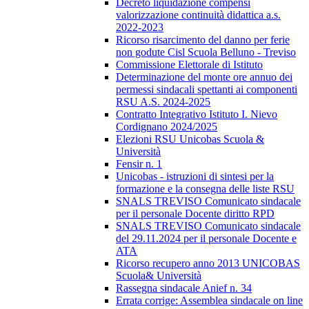
Decreto liquidazione compensi
valorizzazione continuità didattica a.s.
2022-2023
Ricorso risarcimento del danno per ferie
non godute Cisl Scuola Belluno - Treviso
Commissione Elettorale di Istituto
Determinazione del monte ore annuo dei
permessi sindacali spettanti ai componenti
RSU A.S. 2024-2025
Contratto Integrativo Istituto I. Nievo
Cordignano 2024/2025
Elezioni RSU Unicobas Scuola &
Università
Fensir n. 1
Unicobas - istruzioni di sintesi per la
formazione e la consegna delle liste RSU
SNALS TREVISO Comunicato sindacale
per il personale Docente diritto RPD
SNALS TREVISO Comunicato sindacale
del 29.11.2024 per il personale Docente e
ATA
Ricorso recupero anno 2013 UNICOBAS
Scuola& Università
Rassegna sindacale Anief n. 34
Errata corrige: Assemblea sindacale on line