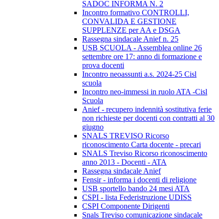
SADOC INFORMA N. 2
Incontro formativo CONTROLLI,
CONVALIDA E GESTIONE
SUPPLENZE per AA e DSGA
Rassegna sindacale Anief n. 25
USB SCUOLA - Assemblea online 26
settembre ore 17: anno di formazione e
prova docenti
Incontro neoassunti a.s. 2024-25 Cisl
scuola
Incontro neo-immessi in ruolo ATA -Cisl
Scuola
Anief - recupero indennità sostitutiva ferie
non richieste per docenti con contratti al 30
giugno
SNALS TREVISO Ricorso
riconoscimento Carta docente - precari
SNALS Treviso Ricorso riconoscimento
anno 2013 - Docenti - ATA
Rassegna sindacale Anief
Fensir - informa i docenti di religione
USB sportello bando 24 mesi ATA
CSPI - lista Federistruzione UDISS
CSPI Componente Dirigenti
Snals Treviso comunicazione sindacale