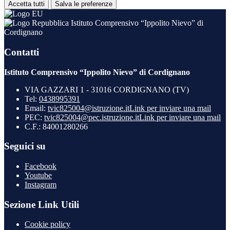
Accetta tutti
Salva le preferenze
Istituto Comprensivo “Ippolito Nievo” di
Cordignano
Contatti
Istituto Comprensivo “Ippolito Nievo” di Cordignano
VIA GAZZARI 1 - 31016 CORDIGNANO (TV)
Tel:
0438995391
Email:
tvic825004@istruzione.it
Link per inviare una mail
PEC:
tvic825004@pec.istruzione.it
Link per inviare una mail
C.F.: 84001280266
Seguici su
Facebook
Youtube
Instagram
Sezione Link Utili
Cookie policy