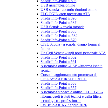
Snadir Info-Point n.603
USB assemblea online
USB scuola - accordo riunioni online
FLC CGIL -stop precariato ATA
Snadir Info-Point n.596
Snadir Info-Point n.587
USB Scuola - tavola rotonda
Snadir Info-Point n.583
Snadir Info-Point n. 584
Snadir Info-Point n.570
CISL Scuola - a scuola, diamo forma al
futuro
Flc Cgil Veneto - tagli posti personale ATA
Snadir Info-Point n.562
Snadir Info-Point n.561
Assemblea online -USB -Riforma Istituti
tecnici
Corso di aggiornamento promosso da
CISL Scuola e IRSEF IRFED
Snadir Info-Point n.558
Snadir Info-Point n.557
Assemblea sindacale online FLC CGIL -
riforma degli istituti tecnici e della filiera
tecnologico - professionale
Cisl scuola n. 6 - 7 aprile 2026