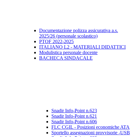
Documentazione polizza assicurativa a.s.
2025/26 (personale scolastico)
PTOF 2022-2025
ITALIANO L2 - MATERIALI DIDATTICI
Modulistica personale docente
BACHECA SINDACALE
Snadir Info-Point n.623
Snadir Info-Point n.621
Snadir Info-Point n.606
FLC CGIL - Posizioni economiche ATA
Sportello assegnazioni provvisorie -USB