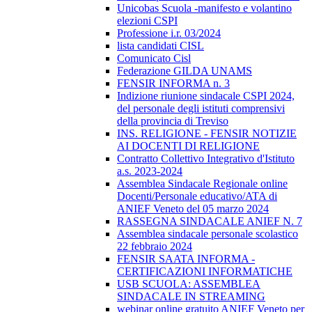
Unicobas Scuola -manifesto e volantino
elezioni CSPI
Professione i.r. 03/2024
lista candidati CISL
Comunicato Cisl
Federazione GILDA UNAMS
FENSIR INFORMA n. 3
Indizione riunione sindacale CSPI 2024,
del personale degli istituti comprensivi
della provincia di Treviso
INS. RELIGIONE - FENSIR NOTIZIE
AI DOCENTI DI RELIGIONE
Contratto Collettivo Integrativo d'Istituto
a.s. 2023-2024
Assemblea Sindacale Regionale online
Docenti/Personale educativo/ATA di
ANIEF Veneto del 05 marzo 2024
RASSEGNA SINDACALE ANIEF N. 7
Assemblea sindacale personale scolastico
22 febbraio 2024
FENSIR SAATA INFORMA -
CERTIFICAZIONI INFORMATICHE
USB SCUOLA: ASSEMBLEA
SINDACALE IN STREAMING
webinar online gratuito ANIEF Veneto per