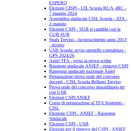
ESPERO
Elezioni CISPI - UIL Scuola RUA -IRC -
7 maggio 2024
Assemblea sindacale CISL Scuola - ATA -
2 maggio
Elezioni CSPI - SGB si candida con la
CUB SUR
Snals Treviso - riconoscimento anno 2013
- ricorso
USB Scuola: avvio sportello consulenze -
GPS 2024/26
Anief TFA - verso la prova scritta
Riunione sindacale ANIEF - rinnovo CSPI
Rassegna sindacale nazionale Anief
Preparazione prova orale del concorso
docenti - CISL Scuola Belluno Treviso
Prova orale del concorso straordinario ter
con USB
Elezioni CSPI ANIEF
Corso di preparazione al TFA Sostegno -
CISL
Elezione CSPI - ANIEF - Rassegna
Sindacale
Elezioni CSPI - USB
Elezioni per il rinnovo del CSPI - ANIEF