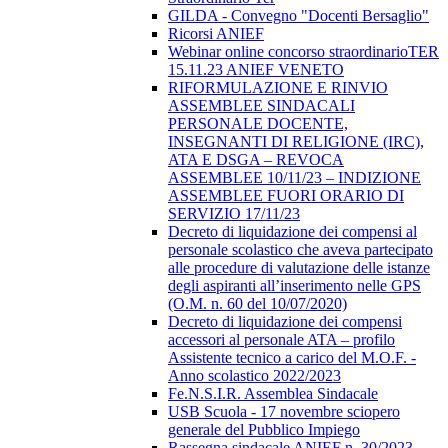
GILDA - Convegno "Docenti Bersaglio"
Ricorsi ANIEF
Webinar online concorso straordinarioTER
15.11.23 ANIEF VENETO
RIFORMULAZIONE E RINVIO
ASSEMBLEE SINDACALI
PERSONALE DOCENTE,
INSEGNANTI DI RELIGIONE (IRC),
ATA E DSGA – REVOCA
ASSEMBLEE 10/11/23 – INDIZIONE
ASSEMBLEE FUORI ORARIO DI
SERVIZIO 17/11/23
Decreto di liquidazione dei compensi al
personale scolastico che aveva partecipato
alle procedure di valutazione delle istanze
degli aspiranti all’inserimento nelle GPS
(O.M. n. 60 del 10/07/2020)
Decreto di liquidazione dei compensi
accessori al personale ATA – profilo
Assistente tecnico a carico del M.O.F. -
Anno scolastico 2022/2023
Fe.N.S.I.R. Assemblea Sindacale
USB Scuola - 17 novembre sciopero
generale del Pubblico Impiego
Rassegna sindacale ANIEF n. 30/2023