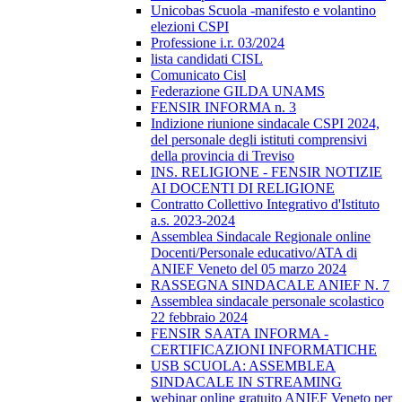
Unicobas Scuola -manifesto e volantino
elezioni CSPI
Professione i.r. 03/2024
lista candidati CISL
Comunicato Cisl
Federazione GILDA UNAMS
FENSIR INFORMA n. 3
Indizione riunione sindacale CSPI 2024,
del personale degli istituti comprensivi
della provincia di Treviso
INS. RELIGIONE - FENSIR NOTIZIE
AI DOCENTI DI RELIGIONE
Contratto Collettivo Integrativo d'Istituto
a.s. 2023-2024
Assemblea Sindacale Regionale online
Docenti/Personale educativo/ATA di
ANIEF Veneto del 05 marzo 2024
RASSEGNA SINDACALE ANIEF N. 7
Assemblea sindacale personale scolastico
22 febbraio 2024
FENSIR SAATA INFORMA -
CERTIFICAZIONI INFORMATICHE
USB SCUOLA: ASSEMBLEA
SINDACALE IN STREAMING
webinar online gratuito ANIEF Veneto per