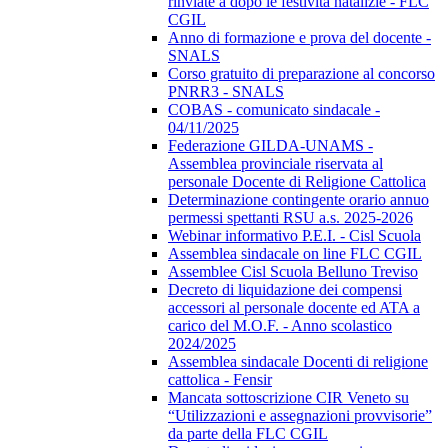
rinviate a dopo le festività natalizie - FLC
CGIL
Anno di formazione e prova del docente -
SNALS
Corso gratuito di preparazione al concorso
PNRR3 - SNALS
COBAS - comunicato sindacale -
04/11/2025
Federazione GILDA-UNAMS -
Assemblea provinciale riservata al
personale Docente di Religione Cattolica
Determinazione contingente orario annuo
permessi spettanti RSU a.s. 2025-2026
Webinar informativo P.E.I. - Cisl Scuola
Assemblea sindacale on line FLC CGIL
Assemblee Cisl Scuola Belluno Treviso
Decreto di liquidazione dei compensi
accessori al personale docente ed ATA a
carico del M.O.F. - Anno scolastico
2024/2025
Assemblea sindacale Docenti di religione
cattolica - Fensir
Mancata sottoscrizione CIR Veneto su
“Utilizzazioni e assegnazioni provvisorie”
da parte della FLC CGIL