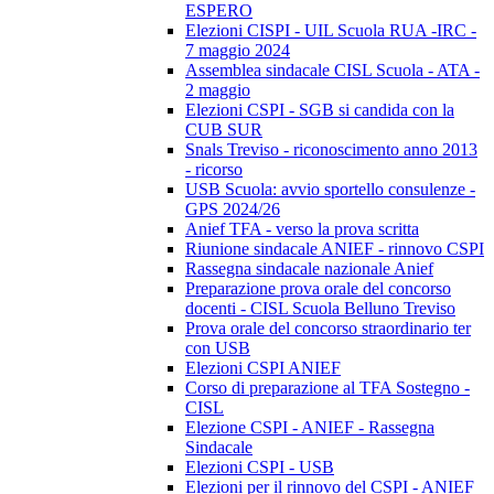
ESPERO
Elezioni CISPI - UIL Scuola RUA -IRC -
7 maggio 2024
Assemblea sindacale CISL Scuola - ATA -
2 maggio
Elezioni CSPI - SGB si candida con la
CUB SUR
Snals Treviso - riconoscimento anno 2013
- ricorso
USB Scuola: avvio sportello consulenze -
GPS 2024/26
Anief TFA - verso la prova scritta
Riunione sindacale ANIEF - rinnovo CSPI
Rassegna sindacale nazionale Anief
Preparazione prova orale del concorso
docenti - CISL Scuola Belluno Treviso
Prova orale del concorso straordinario ter
con USB
Elezioni CSPI ANIEF
Corso di preparazione al TFA Sostegno -
CISL
Elezione CSPI - ANIEF - Rassegna
Sindacale
Elezioni CSPI - USB
Elezioni per il rinnovo del CSPI - ANIEF