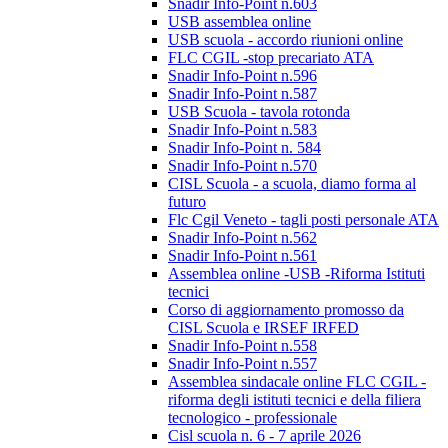
Snadir Info-Point n.603
USB assemblea online
USB scuola - accordo riunioni online
FLC CGIL -stop precariato ATA
Snadir Info-Point n.596
Snadir Info-Point n.587
USB Scuola - tavola rotonda
Snadir Info-Point n.583
Snadir Info-Point n. 584
Snadir Info-Point n.570
CISL Scuola - a scuola, diamo forma al
futuro
Flc Cgil Veneto - tagli posti personale ATA
Snadir Info-Point n.562
Snadir Info-Point n.561
Assemblea online -USB -Riforma Istituti
tecnici
Corso di aggiornamento promosso da
CISL Scuola e IRSEF IRFED
Snadir Info-Point n.558
Snadir Info-Point n.557
Assemblea sindacale online FLC CGIL -
riforma degli istituti tecnici e della filiera
tecnologico - professionale
Cisl scuola n. 6 - 7 aprile 2026