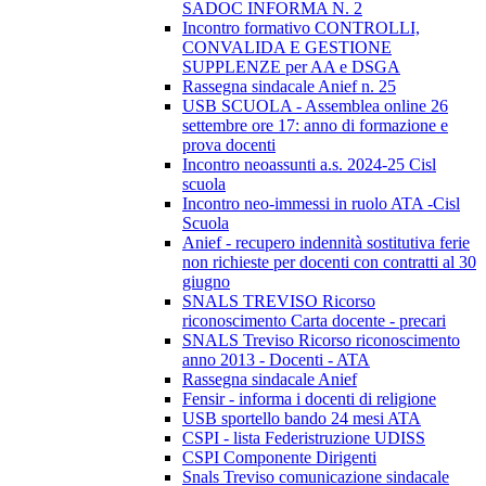
SADOC INFORMA N. 2
Incontro formativo CONTROLLI,
CONVALIDA E GESTIONE
SUPPLENZE per AA e DSGA
Rassegna sindacale Anief n. 25
USB SCUOLA - Assemblea online 26
settembre ore 17: anno di formazione e
prova docenti
Incontro neoassunti a.s. 2024-25 Cisl
scuola
Incontro neo-immessi in ruolo ATA -Cisl
Scuola
Anief - recupero indennità sostitutiva ferie
non richieste per docenti con contratti al 30
giugno
SNALS TREVISO Ricorso
riconoscimento Carta docente - precari
SNALS Treviso Ricorso riconoscimento
anno 2013 - Docenti - ATA
Rassegna sindacale Anief
Fensir - informa i docenti di religione
USB sportello bando 24 mesi ATA
CSPI - lista Federistruzione UDISS
CSPI Componente Dirigenti
Snals Treviso comunicazione sindacale