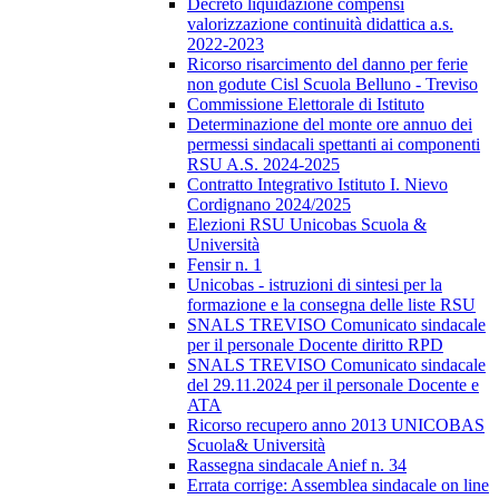
Decreto liquidazione compensi
valorizzazione continuità didattica a.s.
2022-2023
Ricorso risarcimento del danno per ferie
non godute Cisl Scuola Belluno - Treviso
Commissione Elettorale di Istituto
Determinazione del monte ore annuo dei
permessi sindacali spettanti ai componenti
RSU A.S. 2024-2025
Contratto Integrativo Istituto I. Nievo
Cordignano 2024/2025
Elezioni RSU Unicobas Scuola &
Università
Fensir n. 1
Unicobas - istruzioni di sintesi per la
formazione e la consegna delle liste RSU
SNALS TREVISO Comunicato sindacale
per il personale Docente diritto RPD
SNALS TREVISO Comunicato sindacale
del 29.11.2024 per il personale Docente e
ATA
Ricorso recupero anno 2013 UNICOBAS
Scuola& Università
Rassegna sindacale Anief n. 34
Errata corrige: Assemblea sindacale on line