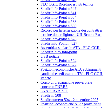
FLC CGIL Riordino istituti tecnici
Snadir Info-Point n.547
Snadir Info-Point n.541
Snadir Info-Point n.534
Snadir Info-Point n.533
Snadir Info-Point n.530
Ricorso per la reiterazione dei contratti a
termine doc. religione - UIL Scuola Rua
Snadir Info-Point n.528
Snadir info-Point n. 527
Assemblea sindacale ATA - FLC CGIL
Snadir n. 525 info-point
USB notizie
Snadir Info-Point n.524
Snadir Info-Point n.522
Posizioni economiche ATA abbinamenti
candidati e sedi esame - TV - FLC CGIL
Veneto
Corso di preparazione prova orale
concorso PNRR3
SNADIR - n. 511
Snadir n. 508
Snadir numero 504 - 2 dicembre 2025
Posizioni economiche ATA: prove finali