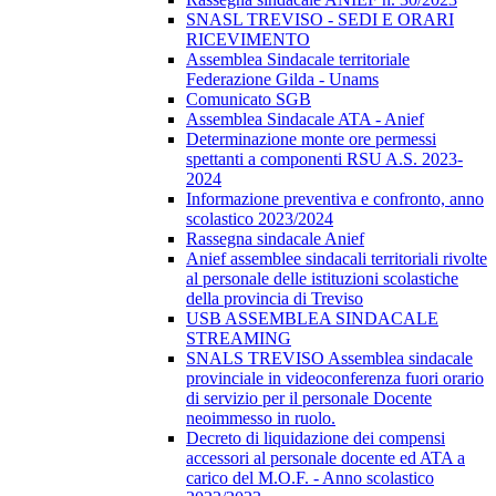
SNASL TREVISO - SEDI E ORARI
RICEVIMENTO
Assemblea Sindacale territoriale
Federazione Gilda - Unams
Comunicato SGB
Assemblea Sindacale ATA - Anief
Determinazione monte ore permessi
spettanti a componenti RSU A.S. 2023-
2024
Informazione preventiva e confronto, anno
scolastico 2023/2024
Rassegna sindacale Anief
Anief assemblee sindacali territoriali rivolte
al personale delle istituzioni scolastiche
della provincia di Treviso
USB ASSEMBLEA SINDACALE
STREAMING
SNALS TREVISO Assemblea sindacale
provinciale in videoconferenza fuori orario
di servizio per il personale Docente
neoimmesso in ruolo.
Decreto di liquidazione dei compensi
accessori al personale docente ed ATA a
carico del M.O.F. - Anno scolastico