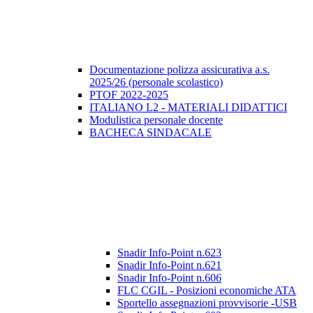
Documentazione polizza assicurativa a.s.
2025/26 (personale scolastico)
PTOF 2022-2025
ITALIANO L2 - MATERIALI DIDATTICI
Modulistica personale docente
BACHECA SINDACALE
Snadir Info-Point n.623
Snadir Info-Point n.621
Snadir Info-Point n.606
FLC CGIL - Posizioni economiche ATA
Sportello assegnazioni provvisorie -USB