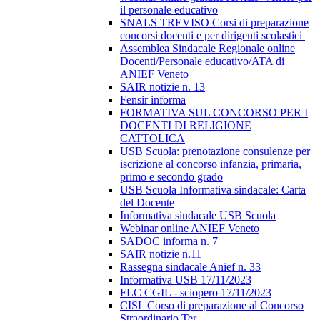
il personale educativo
SNALS TREVISO Corsi di preparazione
concorsi docenti e per dirigenti scolastici
Assemblea Sindacale Regionale online
Docenti/Personale educativo/ATA di
ANIEF Veneto
SAIR notizie n. 13
Fensir informa
FORMATIVA SUL CONCORSO PER I
DOCENTI DI RELIGIONE
CATTOLICA
USB Scuola: prenotazione consulenze per
iscrizione al concorso infanzia, primaria,
primo e secondo grado
USB Scuola Informativa sindacale: Carta
del Docente
Informativa sindacale USB Scuola
Webinar online ANIEF Veneto
SADOC informa n. 7
SAIR notizie n.11
Rassegna sindacale Anief n. 33
Informativa USB 17/11/2023
FLC CGIL - sciopero 17/11/2023
CISL Corso di preparazione al Concorso
Straordinario Ter