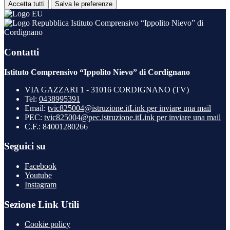
Accetta tutti
Salva le preferenze
Istituto Comprensivo “Ippolito Nievo” di
Cordignano
Contatti
Istituto Comprensivo “Ippolito Nievo” di Cordignano
VIA GAZZARI 1 - 31016 CORDIGNANO (TV)
Tel:
0438995391
Email:
tvic825004@istruzione.it
Link per inviare una mail
PEC:
tvic825004@pec.istruzione.it
Link per inviare una mail
C.F.: 84001280266
Seguici su
Facebook
Youtube
Instagram
Sezione Link Utili
Cookie policy