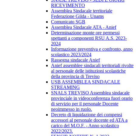
RICEVIMENTO
Assemblea Sindacale territoriale
Federazione Gilda - Unams
Comunicato SGB
Assemblea Sindacale ATA - Anief
Determinazione monte ore permessi
spettanti a componenti RSU A.S. 2023-
2024
Informazione preventiva e confronto, anno
scolastico 2023/2024
Rassegna sindacale Anief
Anief assemblee sindacali territoriali rivolte
al personale delle istituzioni scolastiche
della provincia di Treviso
USB ASSEMBLEA SINDACALE
STREAMING
SNALS TREVISO Assemblea sindacale
provinciale in videoconferenza fuori orario
di servizio per il personale Docente
neoimmesso in ruolo.
Decreto di liquidazione dei compensi
accessori al personale docente ed ATA a
carico del M.O.F. - Anno scolastico
2022/2023.