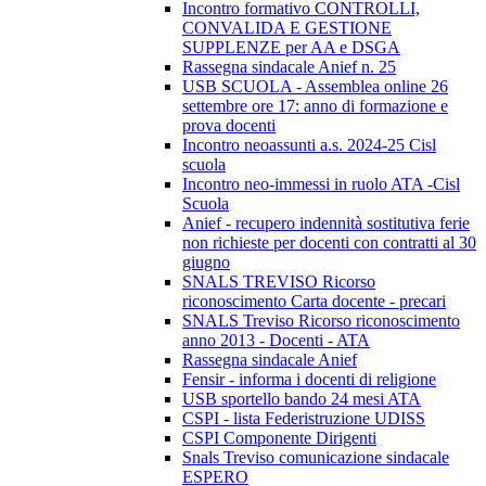
Incontro formativo CONTROLLI,
CONVALIDA E GESTIONE
SUPPLENZE per AA e DSGA
Rassegna sindacale Anief n. 25
USB SCUOLA - Assemblea online 26
settembre ore 17: anno di formazione e
prova docenti
Incontro neoassunti a.s. 2024-25 Cisl
scuola
Incontro neo-immessi in ruolo ATA -Cisl
Scuola
Anief - recupero indennità sostitutiva ferie
non richieste per docenti con contratti al 30
giugno
SNALS TREVISO Ricorso
riconoscimento Carta docente - precari
SNALS Treviso Ricorso riconoscimento
anno 2013 - Docenti - ATA
Rassegna sindacale Anief
Fensir - informa i docenti di religione
USB sportello bando 24 mesi ATA
CSPI - lista Federistruzione UDISS
CSPI Componente Dirigenti
Snals Treviso comunicazione sindacale
ESPERO