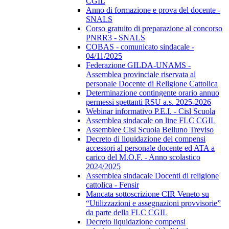
CGIL
Anno di formazione e prova del docente -
SNALS
Corso gratuito di preparazione al concorso
PNRR3 - SNALS
COBAS - comunicato sindacale -
04/11/2025
Federazione GILDA-UNAMS -
Assemblea provinciale riservata al
personale Docente di Religione Cattolica
Determinazione contingente orario annuo
permessi spettanti RSU a.s. 2025-2026
Webinar informativo P.E.I. - Cisl Scuola
Assemblea sindacale on line FLC CGIL
Assemblee Cisl Scuola Belluno Treviso
Decreto di liquidazione dei compensi
accessori al personale docente ed ATA a
carico del M.O.F. - Anno scolastico
2024/2025
Assemblea sindacale Docenti di religione
cattolica - Fensir
Mancata sottoscrizione CIR Veneto su
“Utilizzazioni e assegnazioni provvisorie”
da parte della FLC CGIL
Decreto liquidazione compensi