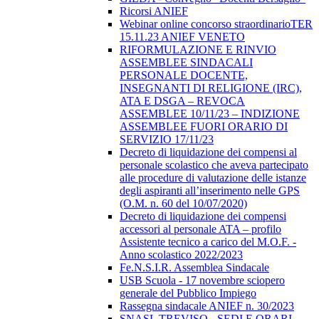
Ricorsi ANIEF
Webinar online concorso straordinarioTER
15.11.23 ANIEF VENETO
RIFORMULAZIONE E RINVIO
ASSEMBLEE SINDACALI
PERSONALE DOCENTE,
INSEGNANTI DI RELIGIONE (IRC),
ATA E DSGA – REVOCA
ASSEMBLEE 10/11/23 – INDIZIONE
ASSEMBLEE FUORI ORARIO DI
SERVIZIO 17/11/23
Decreto di liquidazione dei compensi al
personale scolastico che aveva partecipato
alle procedure di valutazione delle istanze
degli aspiranti all’inserimento nelle GPS
(O.M. n. 60 del 10/07/2020)
Decreto di liquidazione dei compensi
accessori al personale ATA – profilo
Assistente tecnico a carico del M.O.F. -
Anno scolastico 2022/2023
Fe.N.S.I.R. Assemblea Sindacale
USB Scuola - 17 novembre sciopero
generale del Pubblico Impiego
Rassegna sindacale ANIEF n. 30/2023
SNASL TREVISO - SEDI E ORARI