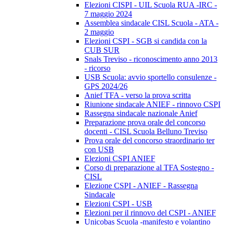
Elezioni CISPI - UIL Scuola RUA -IRC -
7 maggio 2024
Assemblea sindacale CISL Scuola - ATA -
2 maggio
Elezioni CSPI - SGB si candida con la
CUB SUR
Snals Treviso - riconoscimento anno 2013
- ricorso
USB Scuola: avvio sportello consulenze -
GPS 2024/26
Anief TFA - verso la prova scritta
Riunione sindacale ANIEF - rinnovo CSPI
Rassegna sindacale nazionale Anief
Preparazione prova orale del concorso
docenti - CISL Scuola Belluno Treviso
Prova orale del concorso straordinario ter
con USB
Elezioni CSPI ANIEF
Corso di preparazione al TFA Sostegno -
CISL
Elezione CSPI - ANIEF - Rassegna
Sindacale
Elezioni CSPI - USB
Elezioni per il rinnovo del CSPI - ANIEF
Unicobas Scuola -manifesto e volantino