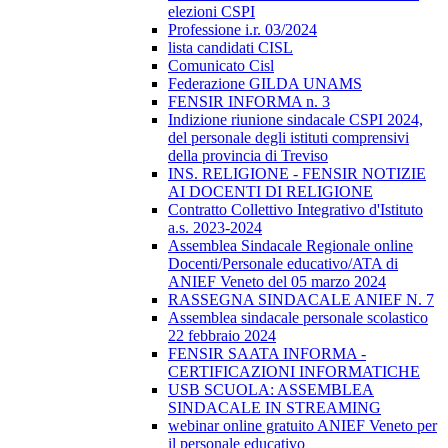
elezioni CSPI
Professione i.r. 03/2024
lista candidati CISL
Comunicato Cisl
Federazione GILDA UNAMS
FENSIR INFORMA n. 3
Indizione riunione sindacale CSPI 2024,
del personale degli istituti comprensivi
della provincia di Treviso
INS. RELIGIONE - FENSIR NOTIZIE
AI DOCENTI DI RELIGIONE
Contratto Collettivo Integrativo d'Istituto
a.s. 2023-2024
Assemblea Sindacale Regionale online
Docenti/Personale educativo/ATA di
ANIEF Veneto del 05 marzo 2024
RASSEGNA SINDACALE ANIEF N. 7
Assemblea sindacale personale scolastico
22 febbraio 2024
FENSIR SAATA INFORMA -
CERTIFICAZIONI INFORMATICHE
USB SCUOLA: ASSEMBLEA
SINDACALE IN STREAMING
webinar online gratuito ANIEF Veneto per
il personale educativo