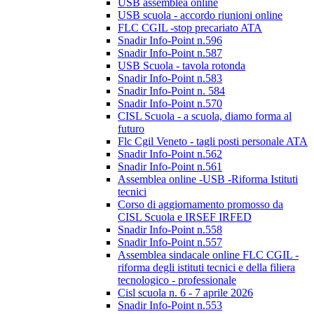
USB assemblea online
USB scuola - accordo riunioni online
FLC CGIL -stop precariato ATA
Snadir Info-Point n.596
Snadir Info-Point n.587
USB Scuola - tavola rotonda
Snadir Info-Point n.583
Snadir Info-Point n. 584
Snadir Info-Point n.570
CISL Scuola - a scuola, diamo forma al
futuro
Flc Cgil Veneto - tagli posti personale ATA
Snadir Info-Point n.562
Snadir Info-Point n.561
Assemblea online -USB -Riforma Istituti
tecnici
Corso di aggiornamento promosso da
CISL Scuola e IRSEF IRFED
Snadir Info-Point n.558
Snadir Info-Point n.557
Assemblea sindacale online FLC CGIL -
riforma degli istituti tecnici e della filiera
tecnologico - professionale
Cisl scuola n. 6 - 7 aprile 2026
Snadir Info-Point n.553