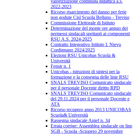
valorizzazione continuità didattica a.s.
2022-2023
Ricorso risarcimento del danno per ferie
non godute Cisl Scuola Belluno - Treviso
Commissione Elettorale di Istituto
Determinazione del monte ore annuo dei
permessi sindacali spettanti ai componenti
RSU A.S. 2024-2025
Contratto Integrativo Istituto I. Nievo
Cordignano 2024/2025
Elezioni RSU Unicobas Scuola &
Università
Fensir n. 1
Unicobas - istruzioni di sintesi per la
formazione e la consegna delle liste RSU
SNALS TREVISO Comunicato sindacale
per il personale Docente diritto RPD
SNALS TREVISO Comunicato sindacale
del 29.11.2024 per il personale Docente e
ATA
Ricorso recupero anno 2013 UNICOBAS
Scuola& Università
Rassegna sindacale Anief n. 34
Errata corrige: Assemblea sindacale on line
SGB - Scuola -Sciopero 29 novembre