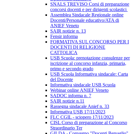
SNALS TREVISO Corsi di preparazione
concorsi docenti e per dirigenti scolastici
Assemblea Sindacale Regionale online
Docenti/Personale educativo/ATA di
ANIEF Veneto
SAIR notizie n. 13
Fensir informa
FORMATIVA SUL CONCORSO PER I
DOCENTI DI RELIGIONE
CATTOLICA
USB Scuola: prenotazione consulenze per
iscrizione al concorso infanzia, primaria,
primo e secondo grado
USB Scuola Informativa sindacale: Carta
del Docente
Informativa sindacale USB Scuola
Webinar online ANIEF Veneto
SADOC informa n. 7
SAIR notizie n.11
Rassegna sindacale Anief n. 33
Informativa USB 17/11/2023
FLC CGIL - sciopero 17/11/2023
CISL Corso di preparazione al Concorso
Straordinario Ter
GILDA - Convegno "Docenti Bersaglio"