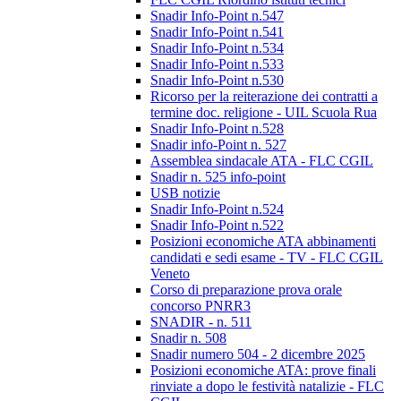
Snadir Info-Point n.547
Snadir Info-Point n.541
Snadir Info-Point n.534
Snadir Info-Point n.533
Snadir Info-Point n.530
Ricorso per la reiterazione dei contratti a
termine doc. religione - UIL Scuola Rua
Snadir Info-Point n.528
Snadir info-Point n. 527
Assemblea sindacale ATA - FLC CGIL
Snadir n. 525 info-point
USB notizie
Snadir Info-Point n.524
Snadir Info-Point n.522
Posizioni economiche ATA abbinamenti
candidati e sedi esame - TV - FLC CGIL
Veneto
Corso di preparazione prova orale
concorso PNRR3
SNADIR - n. 511
Snadir n. 508
Snadir numero 504 - 2 dicembre 2025
Posizioni economiche ATA: prove finali
rinviate a dopo le festività natalizie - FLC