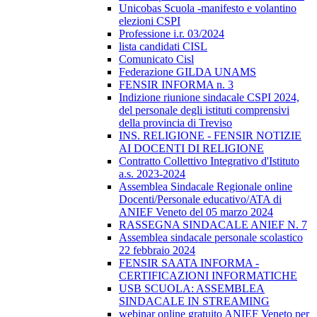
Unicobas Scuola -manifesto e volantino
elezioni CSPI
Professione i.r. 03/2024
lista candidati CISL
Comunicato Cisl
Federazione GILDA UNAMS
FENSIR INFORMA n. 3
Indizione riunione sindacale CSPI 2024,
del personale degli istituti comprensivi
della provincia di Treviso
INS. RELIGIONE - FENSIR NOTIZIE
AI DOCENTI DI RELIGIONE
Contratto Collettivo Integrativo d'Istituto
a.s. 2023-2024
Assemblea Sindacale Regionale online
Docenti/Personale educativo/ATA di
ANIEF Veneto del 05 marzo 2024
RASSEGNA SINDACALE ANIEF N. 7
Assemblea sindacale personale scolastico
22 febbraio 2024
FENSIR SAATA INFORMA -
CERTIFICAZIONI INFORMATICHE
USB SCUOLA: ASSEMBLEA
SINDACALE IN STREAMING
webinar online gratuito ANIEF Veneto per