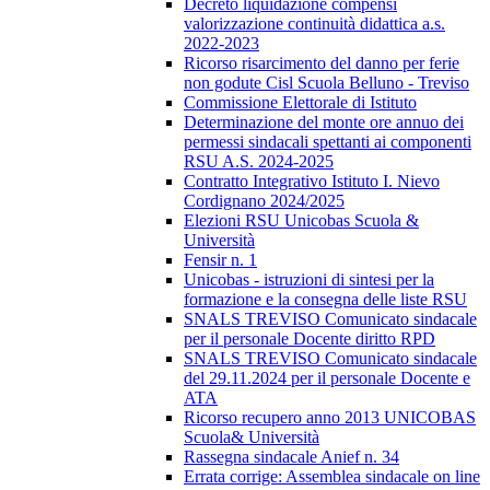
Decreto liquidazione compensi
valorizzazione continuità didattica a.s.
2022-2023
Ricorso risarcimento del danno per ferie
non godute Cisl Scuola Belluno - Treviso
Commissione Elettorale di Istituto
Determinazione del monte ore annuo dei
permessi sindacali spettanti ai componenti
RSU A.S. 2024-2025
Contratto Integrativo Istituto I. Nievo
Cordignano 2024/2025
Elezioni RSU Unicobas Scuola &
Università
Fensir n. 1
Unicobas - istruzioni di sintesi per la
formazione e la consegna delle liste RSU
SNALS TREVISO Comunicato sindacale
per il personale Docente diritto RPD
SNALS TREVISO Comunicato sindacale
del 29.11.2024 per il personale Docente e
ATA
Ricorso recupero anno 2013 UNICOBAS
Scuola& Università
Rassegna sindacale Anief n. 34
Errata corrige: Assemblea sindacale on line