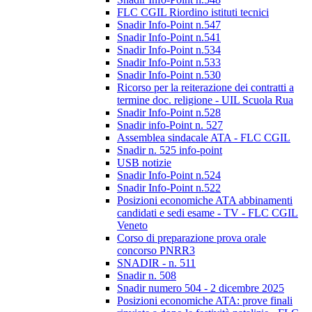
FLC CGIL Riordino istituti tecnici
Snadir Info-Point n.547
Snadir Info-Point n.541
Snadir Info-Point n.534
Snadir Info-Point n.533
Snadir Info-Point n.530
Ricorso per la reiterazione dei contratti a
termine doc. religione - UIL Scuola Rua
Snadir Info-Point n.528
Snadir info-Point n. 527
Assemblea sindacale ATA - FLC CGIL
Snadir n. 525 info-point
USB notizie
Snadir Info-Point n.524
Snadir Info-Point n.522
Posizioni economiche ATA abbinamenti
candidati e sedi esame - TV - FLC CGIL
Veneto
Corso di preparazione prova orale
concorso PNRR3
SNADIR - n. 511
Snadir n. 508
Snadir numero 504 - 2 dicembre 2025
Posizioni economiche ATA: prove finali