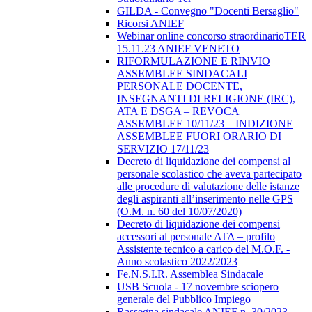
GILDA - Convegno "Docenti Bersaglio"
Ricorsi ANIEF
Webinar online concorso straordinarioTER
15.11.23 ANIEF VENETO
RIFORMULAZIONE E RINVIO
ASSEMBLEE SINDACALI
PERSONALE DOCENTE,
INSEGNANTI DI RELIGIONE (IRC),
ATA E DSGA – REVOCA
ASSEMBLEE 10/11/23 – INDIZIONE
ASSEMBLEE FUORI ORARIO DI
SERVIZIO 17/11/23
Decreto di liquidazione dei compensi al
personale scolastico che aveva partecipato
alle procedure di valutazione delle istanze
degli aspiranti all’inserimento nelle GPS
(O.M. n. 60 del 10/07/2020)
Decreto di liquidazione dei compensi
accessori al personale ATA – profilo
Assistente tecnico a carico del M.O.F. -
Anno scolastico 2022/2023
Fe.N.S.I.R. Assemblea Sindacale
USB Scuola - 17 novembre sciopero
generale del Pubblico Impiego
Rassegna sindacale ANIEF n. 30/2023