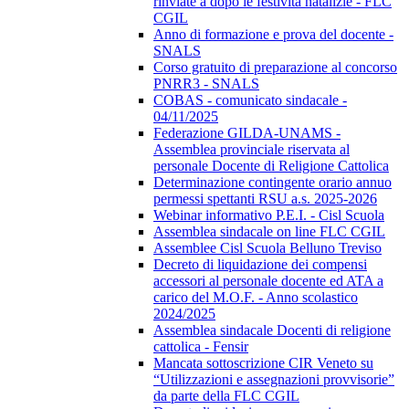
rinviate a dopo le festività natalizie - FLC
CGIL
Anno di formazione e prova del docente -
SNALS
Corso gratuito di preparazione al concorso
PNRR3 - SNALS
COBAS - comunicato sindacale -
04/11/2025
Federazione GILDA-UNAMS -
Assemblea provinciale riservata al
personale Docente di Religione Cattolica
Determinazione contingente orario annuo
permessi spettanti RSU a.s. 2025-2026
Webinar informativo P.E.I. - Cisl Scuola
Assemblea sindacale on line FLC CGIL
Assemblee Cisl Scuola Belluno Treviso
Decreto di liquidazione dei compensi
accessori al personale docente ed ATA a
carico del M.O.F. - Anno scolastico
2024/2025
Assemblea sindacale Docenti di religione
cattolica - Fensir
Mancata sottoscrizione CIR Veneto su
“Utilizzazioni e assegnazioni provvisorie”
da parte della FLC CGIL