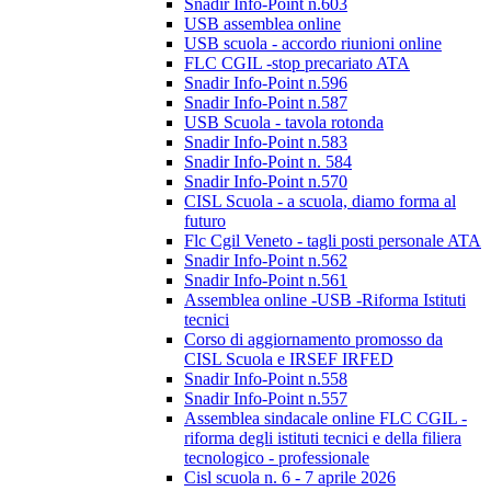
Snadir Info-Point n.603
USB assemblea online
USB scuola - accordo riunioni online
FLC CGIL -stop precariato ATA
Snadir Info-Point n.596
Snadir Info-Point n.587
USB Scuola - tavola rotonda
Snadir Info-Point n.583
Snadir Info-Point n. 584
Snadir Info-Point n.570
CISL Scuola - a scuola, diamo forma al
futuro
Flc Cgil Veneto - tagli posti personale ATA
Snadir Info-Point n.562
Snadir Info-Point n.561
Assemblea online -USB -Riforma Istituti
tecnici
Corso di aggiornamento promosso da
CISL Scuola e IRSEF IRFED
Snadir Info-Point n.558
Snadir Info-Point n.557
Assemblea sindacale online FLC CGIL -
riforma degli istituti tecnici e della filiera
tecnologico - professionale
Cisl scuola n. 6 - 7 aprile 2026