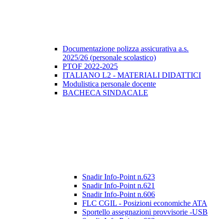
Documentazione polizza assicurativa a.s.
2025/26 (personale scolastico)
PTOF 2022-2025
ITALIANO L2 - MATERIALI DIDATTICI
Modulistica personale docente
BACHECA SINDACALE
Snadir Info-Point n.623
Snadir Info-Point n.621
Snadir Info-Point n.606
FLC CGIL - Posizioni economiche ATA
Sportello assegnazioni provvisorie -USB