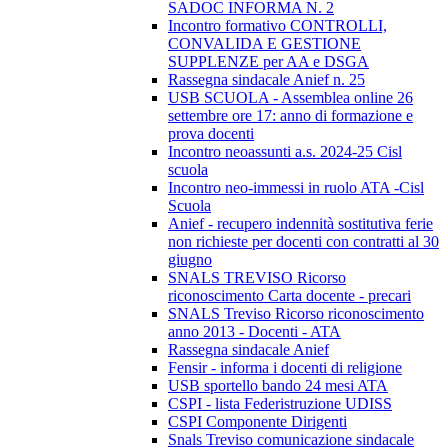
SADOC INFORMA N. 2
Incontro formativo CONTROLLI,
CONVALIDA E GESTIONE
SUPPLENZE per AA e DSGA
Rassegna sindacale Anief n. 25
USB SCUOLA - Assemblea online 26
settembre ore 17: anno di formazione e
prova docenti
Incontro neoassunti a.s. 2024-25 Cisl
scuola
Incontro neo-immessi in ruolo ATA -Cisl
Scuola
Anief - recupero indennità sostitutiva ferie
non richieste per docenti con contratti al 30
giugno
SNALS TREVISO Ricorso
riconoscimento Carta docente - precari
SNALS Treviso Ricorso riconoscimento
anno 2013 - Docenti - ATA
Rassegna sindacale Anief
Fensir - informa i docenti di religione
USB sportello bando 24 mesi ATA
CSPI - lista Federistruzione UDISS
CSPI Componente Dirigenti
Snals Treviso comunicazione sindacale