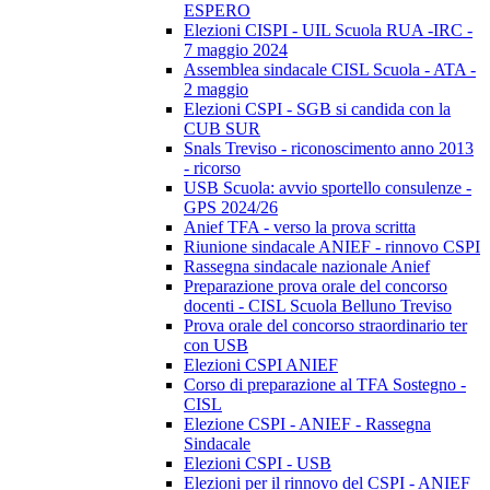
ESPERO
Elezioni CISPI - UIL Scuola RUA -IRC -
7 maggio 2024
Assemblea sindacale CISL Scuola - ATA -
2 maggio
Elezioni CSPI - SGB si candida con la
CUB SUR
Snals Treviso - riconoscimento anno 2013
- ricorso
USB Scuola: avvio sportello consulenze -
GPS 2024/26
Anief TFA - verso la prova scritta
Riunione sindacale ANIEF - rinnovo CSPI
Rassegna sindacale nazionale Anief
Preparazione prova orale del concorso
docenti - CISL Scuola Belluno Treviso
Prova orale del concorso straordinario ter
con USB
Elezioni CSPI ANIEF
Corso di preparazione al TFA Sostegno -
CISL
Elezione CSPI - ANIEF - Rassegna
Sindacale
Elezioni CSPI - USB
Elezioni per il rinnovo del CSPI - ANIEF