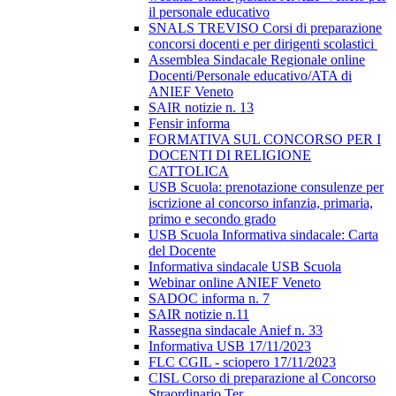
il personale educativo
SNALS TREVISO Corsi di preparazione
concorsi docenti e per dirigenti scolastici
Assemblea Sindacale Regionale online
Docenti/Personale educativo/ATA di
ANIEF Veneto
SAIR notizie n. 13
Fensir informa
FORMATIVA SUL CONCORSO PER I
DOCENTI DI RELIGIONE
CATTOLICA
USB Scuola: prenotazione consulenze per
iscrizione al concorso infanzia, primaria,
primo e secondo grado
USB Scuola Informativa sindacale: Carta
del Docente
Informativa sindacale USB Scuola
Webinar online ANIEF Veneto
SADOC informa n. 7
SAIR notizie n.11
Rassegna sindacale Anief n. 33
Informativa USB 17/11/2023
FLC CGIL - sciopero 17/11/2023
CISL Corso di preparazione al Concorso
Straordinario Ter