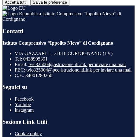
Accetta tutti
Salva le preferenze
Istituto Comprensivo “Ippolito Nievo” di
Cordignano
Contatti
Istituto Comprensivo “Ippolito Nievo” di Cordignano
VIA GAZZARI 1 - 31016 CORDIGNANO (TV)
Tel:
0438995391
Email:
tvic825004@istruzione.it
Link per inviare una mail
PEC:
tvic825004@pec.istruzione.it
Link per inviare una mail
C.F.: 84001280266
Seguici su
Facebook
Youtube
Instagram
Sezione Link Utili
Cookie policy