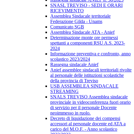
SNASL TREVISO - SEDI E ORARI
RICEVIMENTO
Assemblea Sindacale territoriale
Federazione Gilda - Unams
Comunicato SGB
Assemblea Sindacale ATA - Anief
Determinazione monte ore permessi
spettanti a componenti RSU A.S. 2023-
2024
Informazione preventiva e confronto, anno
scolastico 2023/2024
Rassegna sindacale Anief
Anief assemblee sindacali territoriali rivolte
al personale delle istituzioni scolastiche
della provincia di Treviso
USB ASSEMBLEA SINDACALE
STREAMING
SNALS TREVISO Assemblea sindacale
provinciale in videoconferenza fuori orario
di servizio per il personale Docente
neoimmesso in ruolo.
Decreto di liquidazione dei compensi
accessori al personale docente ed ATA a
carico del M.O.F. - Anno scolastico