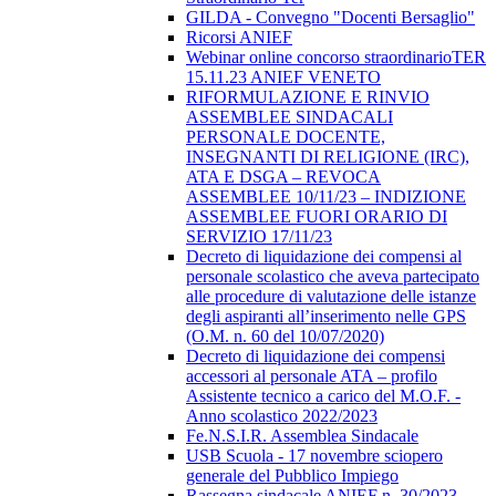
GILDA - Convegno "Docenti Bersaglio"
Ricorsi ANIEF
Webinar online concorso straordinarioTER
15.11.23 ANIEF VENETO
RIFORMULAZIONE E RINVIO
ASSEMBLEE SINDACALI
PERSONALE DOCENTE,
INSEGNANTI DI RELIGIONE (IRC),
ATA E DSGA – REVOCA
ASSEMBLEE 10/11/23 – INDIZIONE
ASSEMBLEE FUORI ORARIO DI
SERVIZIO 17/11/23
Decreto di liquidazione dei compensi al
personale scolastico che aveva partecipato
alle procedure di valutazione delle istanze
degli aspiranti all’inserimento nelle GPS
(O.M. n. 60 del 10/07/2020)
Decreto di liquidazione dei compensi
accessori al personale ATA – profilo
Assistente tecnico a carico del M.O.F. -
Anno scolastico 2022/2023
Fe.N.S.I.R. Assemblea Sindacale
USB Scuola - 17 novembre sciopero
generale del Pubblico Impiego
Rassegna sindacale ANIEF n. 30/2023