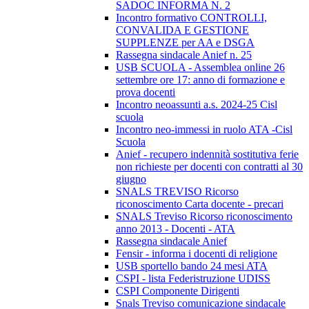
SADOC INFORMA N. 2
Incontro formativo CONTROLLI,
CONVALIDA E GESTIONE
SUPPLENZE per AA e DSGA
Rassegna sindacale Anief n. 25
USB SCUOLA - Assemblea online 26
settembre ore 17: anno di formazione e
prova docenti
Incontro neoassunti a.s. 2024-25 Cisl
scuola
Incontro neo-immessi in ruolo ATA -Cisl
Scuola
Anief - recupero indennità sostitutiva ferie
non richieste per docenti con contratti al 30
giugno
SNALS TREVISO Ricorso
riconoscimento Carta docente - precari
SNALS Treviso Ricorso riconoscimento
anno 2013 - Docenti - ATA
Rassegna sindacale Anief
Fensir - informa i docenti di religione
USB sportello bando 24 mesi ATA
CSPI - lista Federistruzione UDISS
CSPI Componente Dirigenti
Snals Treviso comunicazione sindacale