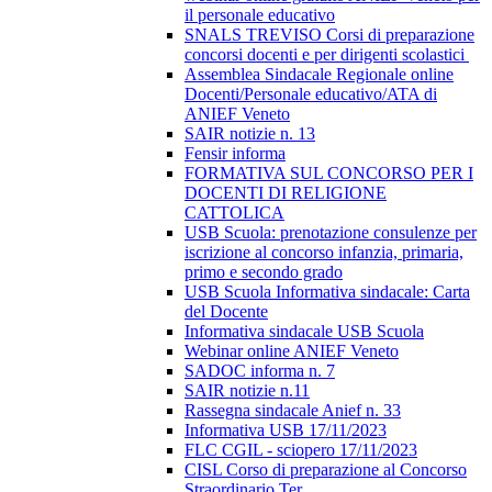
il personale educativo
SNALS TREVISO Corsi di preparazione
concorsi docenti e per dirigenti scolastici
Assemblea Sindacale Regionale online
Docenti/Personale educativo/ATA di
ANIEF Veneto
SAIR notizie n. 13
Fensir informa
FORMATIVA SUL CONCORSO PER I
DOCENTI DI RELIGIONE
CATTOLICA
USB Scuola: prenotazione consulenze per
iscrizione al concorso infanzia, primaria,
primo e secondo grado
USB Scuola Informativa sindacale: Carta
del Docente
Informativa sindacale USB Scuola
Webinar online ANIEF Veneto
SADOC informa n. 7
SAIR notizie n.11
Rassegna sindacale Anief n. 33
Informativa USB 17/11/2023
FLC CGIL - sciopero 17/11/2023
CISL Corso di preparazione al Concorso
Straordinario Ter