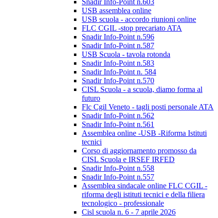
Snadir Info-Point n.603
USB assemblea online
USB scuola - accordo riunioni online
FLC CGIL -stop precariato ATA
Snadir Info-Point n.596
Snadir Info-Point n.587
USB Scuola - tavola rotonda
Snadir Info-Point n.583
Snadir Info-Point n. 584
Snadir Info-Point n.570
CISL Scuola - a scuola, diamo forma al
futuro
Flc Cgil Veneto - tagli posti personale ATA
Snadir Info-Point n.562
Snadir Info-Point n.561
Assemblea online -USB -Riforma Istituti
tecnici
Corso di aggiornamento promosso da
CISL Scuola e IRSEF IRFED
Snadir Info-Point n.558
Snadir Info-Point n.557
Assemblea sindacale online FLC CGIL -
riforma degli istituti tecnici e della filiera
tecnologico - professionale
Cisl scuola n. 6 - 7 aprile 2026