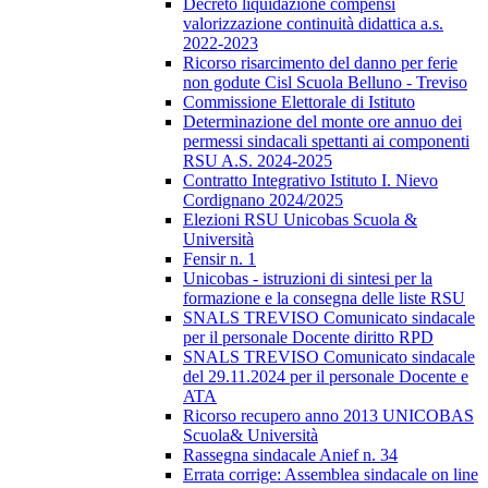
Decreto liquidazione compensi
valorizzazione continuità didattica a.s.
2022-2023
Ricorso risarcimento del danno per ferie
non godute Cisl Scuola Belluno - Treviso
Commissione Elettorale di Istituto
Determinazione del monte ore annuo dei
permessi sindacali spettanti ai componenti
RSU A.S. 2024-2025
Contratto Integrativo Istituto I. Nievo
Cordignano 2024/2025
Elezioni RSU Unicobas Scuola &
Università
Fensir n. 1
Unicobas - istruzioni di sintesi per la
formazione e la consegna delle liste RSU
SNALS TREVISO Comunicato sindacale
per il personale Docente diritto RPD
SNALS TREVISO Comunicato sindacale
del 29.11.2024 per il personale Docente e
ATA
Ricorso recupero anno 2013 UNICOBAS
Scuola& Università
Rassegna sindacale Anief n. 34
Errata corrige: Assemblea sindacale on line