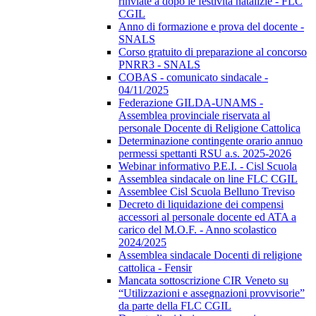
rinviate a dopo le festività natalizie - FLC
CGIL
Anno di formazione e prova del docente -
SNALS
Corso gratuito di preparazione al concorso
PNRR3 - SNALS
COBAS - comunicato sindacale -
04/11/2025
Federazione GILDA-UNAMS -
Assemblea provinciale riservata al
personale Docente di Religione Cattolica
Determinazione contingente orario annuo
permessi spettanti RSU a.s. 2025-2026
Webinar informativo P.E.I. - Cisl Scuola
Assemblea sindacale on line FLC CGIL
Assemblee Cisl Scuola Belluno Treviso
Decreto di liquidazione dei compensi
accessori al personale docente ed ATA a
carico del M.O.F. - Anno scolastico
2024/2025
Assemblea sindacale Docenti di religione
cattolica - Fensir
Mancata sottoscrizione CIR Veneto su
“Utilizzazioni e assegnazioni provvisorie”
da parte della FLC CGIL