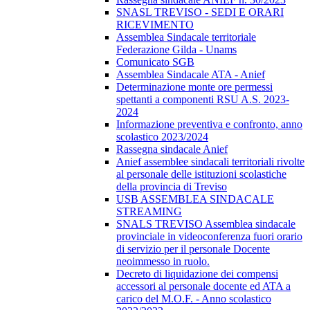
SNASL TREVISO - SEDI E ORARI
RICEVIMENTO
Assemblea Sindacale territoriale
Federazione Gilda - Unams
Comunicato SGB
Assemblea Sindacale ATA - Anief
Determinazione monte ore permessi
spettanti a componenti RSU A.S. 2023-
2024
Informazione preventiva e confronto, anno
scolastico 2023/2024
Rassegna sindacale Anief
Anief assemblee sindacali territoriali rivolte
al personale delle istituzioni scolastiche
della provincia di Treviso
USB ASSEMBLEA SINDACALE
STREAMING
SNALS TREVISO Assemblea sindacale
provinciale in videoconferenza fuori orario
di servizio per il personale Docente
neoimmesso in ruolo.
Decreto di liquidazione dei compensi
accessori al personale docente ed ATA a
carico del M.O.F. - Anno scolastico