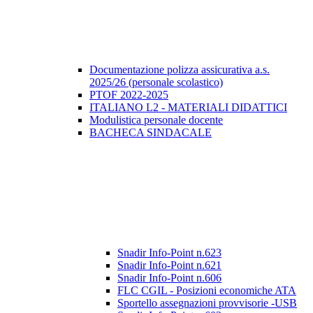
Documentazione polizza assicurativa a.s.
2025/26 (personale scolastico)
PTOF 2022-2025
ITALIANO L2 - MATERIALI DIDATTICI
Modulistica personale docente
BACHECA SINDACALE
Snadir Info-Point n.623
Snadir Info-Point n.621
Snadir Info-Point n.606
FLC CGIL - Posizioni economiche ATA
Sportello assegnazioni provvisorie -USB