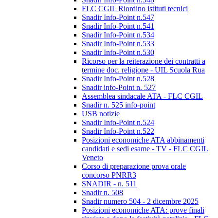
FLC CGIL Riordino istituti tecnici
Snadir Info-Point n.547
Snadir Info-Point n.541
Snadir Info-Point n.534
Snadir Info-Point n.533
Snadir Info-Point n.530
Ricorso per la reiterazione dei contratti a
termine doc. religione - UIL Scuola Rua
Snadir Info-Point n.528
Snadir info-Point n. 527
Assemblea sindacale ATA - FLC CGIL
Snadir n. 525 info-point
USB notizie
Snadir Info-Point n.524
Snadir Info-Point n.522
Posizioni economiche ATA abbinamenti
candidati e sedi esame - TV - FLC CGIL
Veneto
Corso di preparazione prova orale
concorso PNRR3
SNADIR - n. 511
Snadir n. 508
Snadir numero 504 - 2 dicembre 2025
Posizioni economiche ATA: prove finali