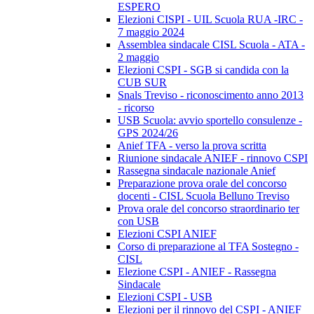
ESPERO
Elezioni CISPI - UIL Scuola RUA -IRC -
7 maggio 2024
Assemblea sindacale CISL Scuola - ATA -
2 maggio
Elezioni CSPI - SGB si candida con la
CUB SUR
Snals Treviso - riconoscimento anno 2013
- ricorso
USB Scuola: avvio sportello consulenze -
GPS 2024/26
Anief TFA - verso la prova scritta
Riunione sindacale ANIEF - rinnovo CSPI
Rassegna sindacale nazionale Anief
Preparazione prova orale del concorso
docenti - CISL Scuola Belluno Treviso
Prova orale del concorso straordinario ter
con USB
Elezioni CSPI ANIEF
Corso di preparazione al TFA Sostegno -
CISL
Elezione CSPI - ANIEF - Rassegna
Sindacale
Elezioni CSPI - USB
Elezioni per il rinnovo del CSPI - ANIEF