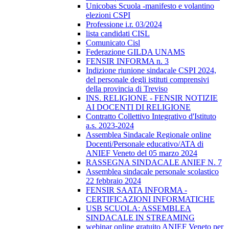
Unicobas Scuola -manifesto e volantino
elezioni CSPI
Professione i.r. 03/2024
lista candidati CISL
Comunicato Cisl
Federazione GILDA UNAMS
FENSIR INFORMA n. 3
Indizione riunione sindacale CSPI 2024,
del personale degli istituti comprensivi
della provincia di Treviso
INS. RELIGIONE - FENSIR NOTIZIE
AI DOCENTI DI RELIGIONE
Contratto Collettivo Integrativo d'Istituto
a.s. 2023-2024
Assemblea Sindacale Regionale online
Docenti/Personale educativo/ATA di
ANIEF Veneto del 05 marzo 2024
RASSEGNA SINDACALE ANIEF N. 7
Assemblea sindacale personale scolastico
22 febbraio 2024
FENSIR SAATA INFORMA -
CERTIFICAZIONI INFORMATICHE
USB SCUOLA: ASSEMBLEA
SINDACALE IN STREAMING
webinar online gratuito ANIEF Veneto per