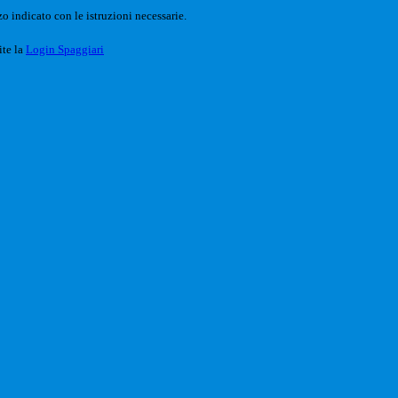
o indicato con le istruzioni necessarie.
ite la
Login Spaggiari