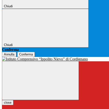
Chiudi
Chiudi
Conferma
Annulla
Conferma
close