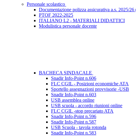
Personale scolastico
Documentazione polizza assicurativa a.s. 2025/26 (
PTOF 2022-2025
ITALIANO L2 - MATERIALI DIDATTICI
Modulistica personale docente
BACHECA SINDACALE
Snadir Info-Point n.606
FLC CGIL - Posizioni economiche ATA
Sportello assegnazioni provvisorie -USB
Snadir Info-Point n.603
USB assemblea online
USB scuola - accordo riunioni online
FLC CGIL -stop precariato ATA
Snadir Info-Point n.596
Snadir Info-Point n.587
USB Scuola - tavola rotonda
Snadir Info-Point n.583