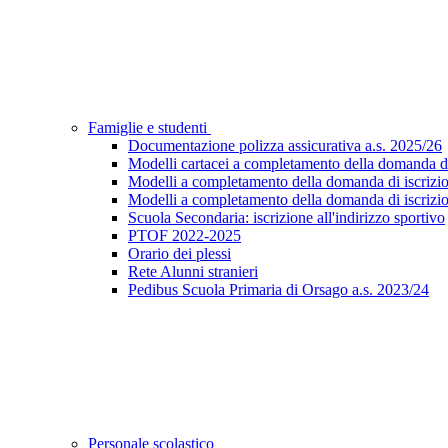
Famiglie e studenti
Documentazione polizza assicurativa a.s. 2025/26
Modelli cartacei a completamento della domanda di i
Modelli a completamento della domanda di iscrizion
Modelli a completamento della domanda di iscrizion
Scuola Secondaria: iscrizione all'indirizzo sportivo
PTOF 2022-2025
Orario dei plessi
Rete Alunni stranieri
Pedibus Scuola Primaria di Orsago a.s. 2023/24
Personale scolastico