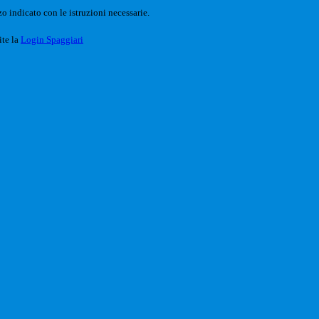
o indicato con le istruzioni necessarie.
ite la
Login Spaggiari