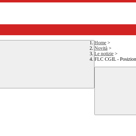
Home
>
Novità
>
Le notizie
>
FLC CGIL - Posizio