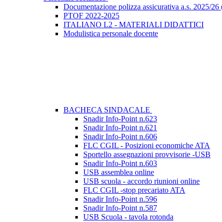
Documentazione polizza assicurativa a.s. 2025/26 (
PTOF 2022-2025
ITALIANO L2 - MATERIALI DIDATTICI
Modulistica personale docente
BACHECA SINDACALE
Snadir Info-Point n.623
Snadir Info-Point n.621
Snadir Info-Point n.606
FLC CGIL - Posizioni economiche ATA
Sportello assegnazioni provvisorie -USB
Snadir Info-Point n.603
USB assemblea online
USB scuola - accordo riunioni online
FLC CGIL -stop precariato ATA
Snadir Info-Point n.596
Snadir Info-Point n.587
USB Scuola - tavola rotonda