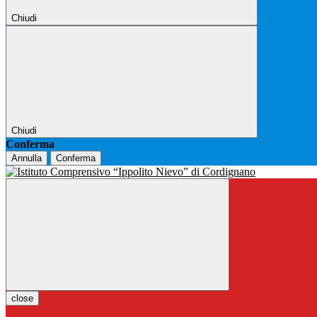
Chiudi
Chiudi
Conferma
Annulla
Conferma
close