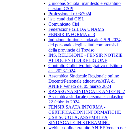
Unicobas Scuola -manifesto e volantino
elezioni CSPI
Professione i.r. 03/2024
lista candidati CISL
Comunicato Cisl
Federazione GILDA UNAMS
FENSIR INFORMA n. 3
Indizione riunione sindacale CSPI 2024,
del personale degli istituti comprensivi
della provincia di Treviso
INS. RELIGIONE - FENSIR NOTIZIE
AI DOCENTI DI RELIGIONE
Contratto Collettivo Integrativo d'Istituto
a.s. 2023-2024
Assemblea Sindacale Regionale online
Docenti/Personale educativo/ATA di
ANIEF Veneto del 05 marzo 2024
RASSEGNA SINDACALE ANIEF N. 7
Assemblea sindacale personale scolastico
22 febbraio 2024
FENSIR SAATA INFORMA -
CERTIFICAZIONI INFORMATICHE
USB SCUOLA: ASSEMBLEA
SINDACALE IN STREAMING
webinar online gratuito ANIEF Veneto per