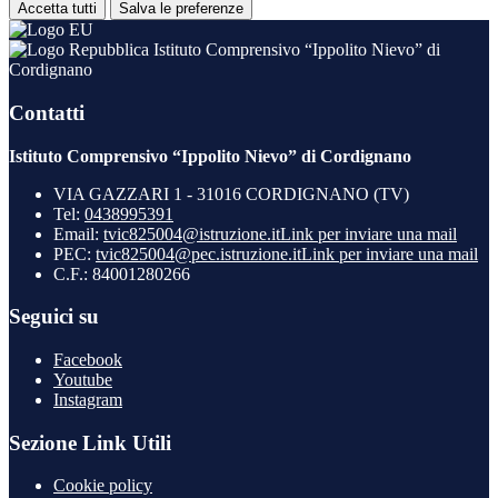
Accetta tutti
Salva le preferenze
Istituto Comprensivo “Ippolito Nievo” di
Cordignano
Contatti
Istituto Comprensivo “Ippolito Nievo” di Cordignano
VIA GAZZARI 1 - 31016 CORDIGNANO (TV)
Tel:
0438995391
Email:
tvic825004@istruzione.it
Link per inviare una mail
PEC:
tvic825004@pec.istruzione.it
Link per inviare una mail
C.F.: 84001280266
Seguici su
Facebook
Youtube
Instagram
Sezione Link Utili
Cookie policy