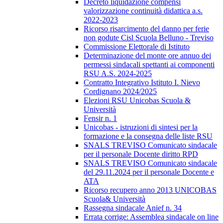
Decreto liquidazione compensi
valorizzazione continuità didattica a.s.
2022-2023
Ricorso risarcimento del danno per ferie
non godute Cisl Scuola Belluno - Treviso
Commissione Elettorale di Istituto
Determinazione del monte ore annuo dei
permessi sindacali spettanti ai componenti
RSU A.S. 2024-2025
Contratto Integrativo Istituto I. Nievo
Cordignano 2024/2025
Elezioni RSU Unicobas Scuola &
Università
Fensir n. 1
Unicobas - istruzioni di sintesi per la
formazione e la consegna delle liste RSU
SNALS TREVISO Comunicato sindacale
per il personale Docente diritto RPD
SNALS TREVISO Comunicato sindacale
del 29.11.2024 per il personale Docente e
ATA
Ricorso recupero anno 2013 UNICOBAS
Scuola& Università
Rassegna sindacale Anief n. 34
Errata corrige: Assemblea sindacale on line