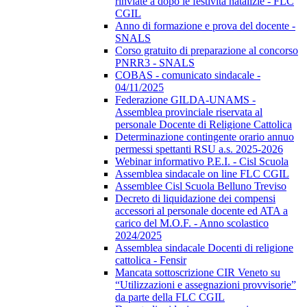
rinviate a dopo le festività natalizie - FLC
CGIL
Anno di formazione e prova del docente -
SNALS
Corso gratuito di preparazione al concorso
PNRR3 - SNALS
COBAS - comunicato sindacale -
04/11/2025
Federazione GILDA-UNAMS -
Assemblea provinciale riservata al
personale Docente di Religione Cattolica
Determinazione contingente orario annuo
permessi spettanti RSU a.s. 2025-2026
Webinar informativo P.E.I. - Cisl Scuola
Assemblea sindacale on line FLC CGIL
Assemblee Cisl Scuola Belluno Treviso
Decreto di liquidazione dei compensi
accessori al personale docente ed ATA a
carico del M.O.F. - Anno scolastico
2024/2025
Assemblea sindacale Docenti di religione
cattolica - Fensir
Mancata sottoscrizione CIR Veneto su
“Utilizzazioni e assegnazioni provvisorie”
da parte della FLC CGIL