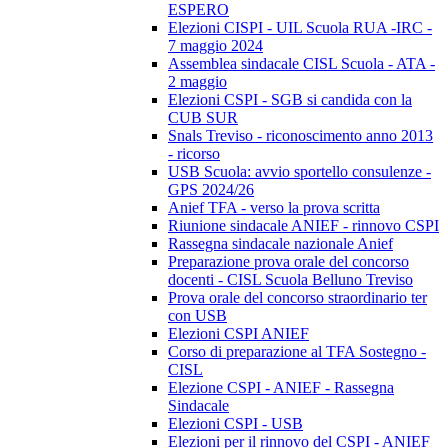
ESPERO
Elezioni CISPI - UIL Scuola RUA -IRC -
7 maggio 2024
Assemblea sindacale CISL Scuola - ATA -
2 maggio
Elezioni CSPI - SGB si candida con la
CUB SUR
Snals Treviso - riconoscimento anno 2013
- ricorso
USB Scuola: avvio sportello consulenze -
GPS 2024/26
Anief TFA - verso la prova scritta
Riunione sindacale ANIEF - rinnovo CSPI
Rassegna sindacale nazionale Anief
Preparazione prova orale del concorso
docenti - CISL Scuola Belluno Treviso
Prova orale del concorso straordinario ter
con USB
Elezioni CSPI ANIEF
Corso di preparazione al TFA Sostegno -
CISL
Elezione CSPI - ANIEF - Rassegna
Sindacale
Elezioni CSPI - USB
Elezioni per il rinnovo del CSPI - ANIEF