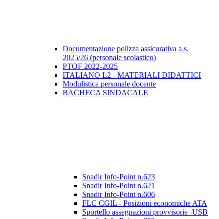
Documentazione polizza assicurativa a.s.
2025/26 (personale scolastico)
PTOF 2022-2025
ITALIANO L2 - MATERIALI DIDATTICI
Modulistica personale docente
BACHECA SINDACALE
Snadir Info-Point n.623
Snadir Info-Point n.621
Snadir Info-Point n.606
FLC CGIL - Posizioni economiche ATA
Sportello assegnazioni provvisorie -USB