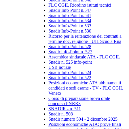
FLC CGIL Riordino istituti tecnici
Snadir Info-Point n.547
Snadir Info-Point n.541
Snadir Info-Point n.534
Snadir Info-Point n.533
Snadir Info-Point n.530
Ricorso per la reiterazione dei contratti a
termine doc. religione - UIL Scuola Rua
Snadir Info-Point n.528
Snadir info-Point n. 527
Assemblea sindacale ATA - FLC CGIL
Snadir n. 525 info-point
USB notizie
Snadir Info-Point n.524
Snadir Info-Point n.522
Posizioni economiche ATA abbinamenti
candidati e sedi esame - TV - FLC CGIL
Veneto
Corso di preparazione prova orale
concorso PNRR3
SNADIR - n. 511
Snadir n. 508
Snadir numero 504 - 2 dicembre 2025
Posizioni economiche ATA: prove finali