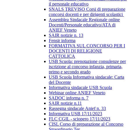
il personale educativo
SNALS TREVISO Corsi di preparazione
concorsi docenti e per dirigenti scolastici
Assemblea Sindacale Regionale online
Docenti/Personale educativo/ATA di
ANIEF Veneto
SAIR notizie n. 13
Fensir informa
FORMATIVA SUL CONCORSO PER I
DOCENTI DI RELIGIONE
CATTOLICA
USB Scuola: prenotazione consulenze per
iscrizione al concorso infanzia, primaria,
primo e secondo grado
USB Scuola Informativa sindacale: Carta
del Docente
Informativa sindacale USB Scuola
Webinar online ANIEF Veneto
SADOC informa n. 7
SAIR notizie n.11
Rassegna sindacale Anief n. 33
Informativa USB 17/11/2023
FLC CGIL - sciopero 17/11/2023
CISL Corso di preparazione al Concorso
Straordinario Ter