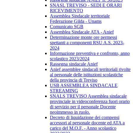
SNASL TREVISO - SEDI E ORARI
RICEVIMENTO
Assemblea Sindacale territoriale
Federazione Gilda - Unams
Comunicato SGB
Assemblea Sindacale ATA - Anief
Determinazione monte ore permessi
spettanti a componenti RSU A.S. 2023-
2024
Informazione preventiva e confronto, anno
scolastico 2023/2024
Rassegna sindacale Anief
Anief assemblee sindacali territoriali rivolte
al personale delle istituzioni scolastiche
della provincia di Treviso
USB ASSEMBLEA SINDACALE
STREAMING
SNALS TREVISO Assemblea sindacale
provinciale in videoconferenza fuori orario
di servizio per il personale Docente
neoimmesso in ruolo.
Decreto di liquidazione dei compensi
accessori al personale docente ed ATA a
carico del M.O.F. - Anno scolastico