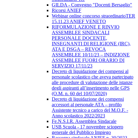
GILDA - Convegno "Docenti Bersaglio"
Ricorsi ANIEF
Webinar online concorso straordinarioTER
15.11.23 ANIEF VENETO
RIFORMULAZIONE E RINVIO
ASSEMBLEE SINDACALI
PERSONALE DOCENTE,
INSEGNANTI DI RELIGIONE (IRC),
ATA E DSGA – REVOCA
ASSEMBLEE 10/11/23 – INDIZIONE
ASSEMBLEE FUORI ORARIO DI
SERVIZIO 17/11/23
Decreto di liquidazione dei compensi al
personale scolastico che aveva partecipato
alle procedure di valutazione delle istanze
degli aspiranti all’inserimento nelle GPS
(O.M. n. 60 del 10/07/2020)
Decreto di liquidazione dei compensi
accessori al personale ATA – profilo
Assistente tecnico a carico del M.O.F. -
Anno scolastico 2022/2023
Fe.N.S.I.R. Assemblea Sindacale
USB Scuola - 17 novembre sciopero
generale del Pubblico Impiego
Rassegna sindacale ANIEF n. 30/2023