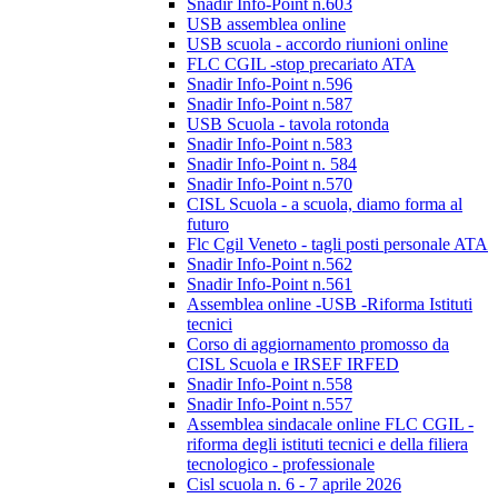
Snadir Info-Point n.603
USB assemblea online
USB scuola - accordo riunioni online
FLC CGIL -stop precariato ATA
Snadir Info-Point n.596
Snadir Info-Point n.587
USB Scuola - tavola rotonda
Snadir Info-Point n.583
Snadir Info-Point n. 584
Snadir Info-Point n.570
CISL Scuola - a scuola, diamo forma al
futuro
Flc Cgil Veneto - tagli posti personale ATA
Snadir Info-Point n.562
Snadir Info-Point n.561
Assemblea online -USB -Riforma Istituti
tecnici
Corso di aggiornamento promosso da
CISL Scuola e IRSEF IRFED
Snadir Info-Point n.558
Snadir Info-Point n.557
Assemblea sindacale online FLC CGIL -
riforma degli istituti tecnici e della filiera
tecnologico - professionale
Cisl scuola n. 6 - 7 aprile 2026