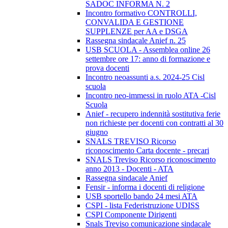
SADOC INFORMA N. 2
Incontro formativo CONTROLLI,
CONVALIDA E GESTIONE
SUPPLENZE per AA e DSGA
Rassegna sindacale Anief n. 25
USB SCUOLA - Assemblea online 26
settembre ore 17: anno di formazione e
prova docenti
Incontro neoassunti a.s. 2024-25 Cisl
scuola
Incontro neo-immessi in ruolo ATA -Cisl
Scuola
Anief - recupero indennità sostitutiva ferie
non richieste per docenti con contratti al 30
giugno
SNALS TREVISO Ricorso
riconoscimento Carta docente - precari
SNALS Treviso Ricorso riconoscimento
anno 2013 - Docenti - ATA
Rassegna sindacale Anief
Fensir - informa i docenti di religione
USB sportello bando 24 mesi ATA
CSPI - lista Federistruzione UDISS
CSPI Componente Dirigenti
Snals Treviso comunicazione sindacale