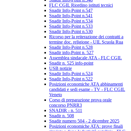
FLC CGIL Riordino istituti tecnici
Snadir Info-Point n.547
Snadir Info-Point n.541
Snadir Info-Point n.534
Snadir Info-Point n.533
Snadir Info-Point n.530
Ricorso per la reiterazione dei contratti a
termine doc. religione - UIL Scuola Rua
Snadir Info-Point n.528
Snadir info-Point n. 527
Assemblea sindacale ATA - FLC CGIL
Snadir n. 525 info-point
USB notizie
Snadir Info-Point n.524
Snadir Info-Point n.522
Posizioni economiche ATA abbinamenti
candidati e sedi esame - TV - FLC CGIL
Veneto
Corso di preparazione prova orale
concorso PNRR3
SNADIR - n. 511
Snadir n. 508
Snadir numero 504 - 2 dicembre 2025
Posizioni economiche ATA: prove finali