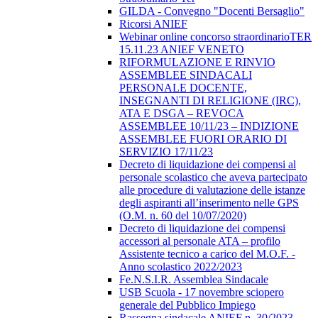
GILDA - Convegno "Docenti Bersaglio"
Ricorsi ANIEF
Webinar online concorso straordinarioTER
15.11.23 ANIEF VENETO
RIFORMULAZIONE E RINVIO
ASSEMBLEE SINDACALI
PERSONALE DOCENTE,
INSEGNANTI DI RELIGIONE (IRC),
ATA E DSGA – REVOCA
ASSEMBLEE 10/11/23 – INDIZIONE
ASSEMBLEE FUORI ORARIO DI
SERVIZIO 17/11/23
Decreto di liquidazione dei compensi al
personale scolastico che aveva partecipato
alle procedure di valutazione delle istanze
degli aspiranti all’inserimento nelle GPS
(O.M. n. 60 del 10/07/2020)
Decreto di liquidazione dei compensi
accessori al personale ATA – profilo
Assistente tecnico a carico del M.O.F. -
Anno scolastico 2022/2023
Fe.N.S.I.R. Assemblea Sindacale
USB Scuola - 17 novembre sciopero
generale del Pubblico Impiego
Rassegna sindacale ANIEF n. 30/2023