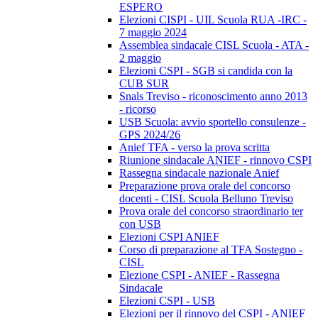
ESPERO
Elezioni CISPI - UIL Scuola RUA -IRC -
7 maggio 2024
Assemblea sindacale CISL Scuola - ATA -
2 maggio
Elezioni CSPI - SGB si candida con la
CUB SUR
Snals Treviso - riconoscimento anno 2013
- ricorso
USB Scuola: avvio sportello consulenze -
GPS 2024/26
Anief TFA - verso la prova scritta
Riunione sindacale ANIEF - rinnovo CSPI
Rassegna sindacale nazionale Anief
Preparazione prova orale del concorso
docenti - CISL Scuola Belluno Treviso
Prova orale del concorso straordinario ter
con USB
Elezioni CSPI ANIEF
Corso di preparazione al TFA Sostegno -
CISL
Elezione CSPI - ANIEF - Rassegna
Sindacale
Elezioni CSPI - USB
Elezioni per il rinnovo del CSPI - ANIEF