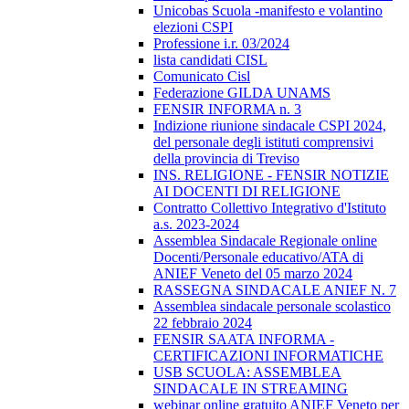
Unicobas Scuola -manifesto e volantino
elezioni CSPI
Professione i.r. 03/2024
lista candidati CISL
Comunicato Cisl
Federazione GILDA UNAMS
FENSIR INFORMA n. 3
Indizione riunione sindacale CSPI 2024,
del personale degli istituti comprensivi
della provincia di Treviso
INS. RELIGIONE - FENSIR NOTIZIE
AI DOCENTI DI RELIGIONE
Contratto Collettivo Integrativo d'Istituto
a.s. 2023-2024
Assemblea Sindacale Regionale online
Docenti/Personale educativo/ATA di
ANIEF Veneto del 05 marzo 2024
RASSEGNA SINDACALE ANIEF N. 7
Assemblea sindacale personale scolastico
22 febbraio 2024
FENSIR SAATA INFORMA -
CERTIFICAZIONI INFORMATICHE
USB SCUOLA: ASSEMBLEA
SINDACALE IN STREAMING
webinar online gratuito ANIEF Veneto per