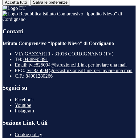
Accetta tutti
Salva le preferenze
Istituto Comprensivo “Ippolito Nievo” di
Cordignano
Contatti
Istituto Comprensivo “Ippolito Nievo” di Cordignano
VIA GAZZARI 1 - 31016 CORDIGNANO (TV)
Tel:
0438995391
Email:
tvic825004@istruzione.it
Link per inviare una mail
PEC:
tvic825004@pec.istruzione.it
Link per inviare una mail
C.F.: 84001280266
Seguici su
Facebook
Youtube
Instagram
Sezione Link Utili
Cookie policy