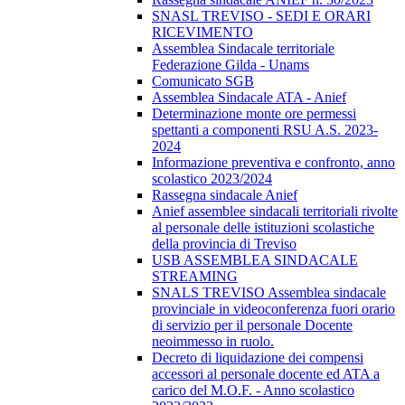
SNASL TREVISO - SEDI E ORARI
RICEVIMENTO
Assemblea Sindacale territoriale
Federazione Gilda - Unams
Comunicato SGB
Assemblea Sindacale ATA - Anief
Determinazione monte ore permessi
spettanti a componenti RSU A.S. 2023-
2024
Informazione preventiva e confronto, anno
scolastico 2023/2024
Rassegna sindacale Anief
Anief assemblee sindacali territoriali rivolte
al personale delle istituzioni scolastiche
della provincia di Treviso
USB ASSEMBLEA SINDACALE
STREAMING
SNALS TREVISO Assemblea sindacale
provinciale in videoconferenza fuori orario
di servizio per il personale Docente
neoimmesso in ruolo.
Decreto di liquidazione dei compensi
accessori al personale docente ed ATA a
carico del M.O.F. - Anno scolastico