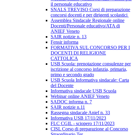
il personale educativo
SNALS TREVISO Corsi di preparazione
concorsi docenti e per dirigenti scolastici
Assemblea Sindacale Regionale online
Docenti/Personale educativo/ATA di
ANIEF Veneto
SAIR notizie n. 13
Fensir informa
FORMATIVA SUL CONCORSO PER I
DOCENTI DI RELIGIONE
CATTOLICA
USB Scuola: prenotazione consulenze per
iscrizione al concorso infanzia, primaria,
primo e secondo grado
USB Scuola Informativa sindacale: Carta
del Docente
Informativa sindacale USB Scuola
Webinar online ANIEF Veneto
SADOC informa n. 7
SAIR notizie n.11
Rassegna sindacale Anief n. 33
Informativa USB 17/11/2023
FLC CGIL - sciopero 17/11/2023
CISL Corso di preparazione al Concorso
Straordinario Ter