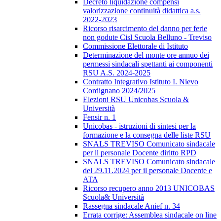
Decreto liquidazione compensi
valorizzazione continuità didattica a.s.
2022-2023
Ricorso risarcimento del danno per ferie
non godute Cisl Scuola Belluno - Treviso
Commissione Elettorale di Istituto
Determinazione del monte ore annuo dei
permessi sindacali spettanti ai componenti
RSU A.S. 2024-2025
Contratto Integrativo Istituto I. Nievo
Cordignano 2024/2025
Elezioni RSU Unicobas Scuola &
Università
Fensir n. 1
Unicobas - istruzioni di sintesi per la
formazione e la consegna delle liste RSU
SNALS TREVISO Comunicato sindacale
per il personale Docente diritto RPD
SNALS TREVISO Comunicato sindacale
del 29.11.2024 per il personale Docente e
ATA
Ricorso recupero anno 2013 UNICOBAS
Scuola& Università
Rassegna sindacale Anief n. 34
Errata corrige: Assemblea sindacale on line