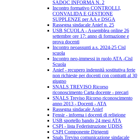
SADOC INFORMA N. 2
Incontro formativo CONTROLLI,
CONVALIDA E GESTIONE
SUPPLENZE per AA e DSGA
Rassegna sindacale Anief n. 25
USB SCUOLA - Assemblea online 26
settembre ore 17: anno di formazione e
prova docenti
Incontro neoassunti a.s. 2024-25 Cisl
scuola
Incontro neo-immessi in ruolo ATA -Cisl
Scuola
Anief - recupero indennità sostitutiva ferie
non richieste per docenti con contratti al 30
giugno
SNALS TREVISO Ricorso
riconoscimento Carta docente - precari
SNALS Treviso Ricorso riconoscimento
anno 2013 - Docenti - ATA
Rassegna sindacale Anief
Fensir - informa i docenti di religione
USB sportello bando 24 mesi ATA
CSPI - lista Federistruzione UDISS
CSPI Componente Dirigenti
Snals Treviso comunicazione sindacale