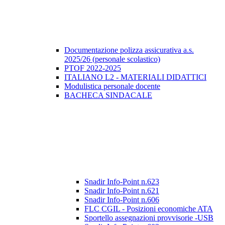
Documentazione polizza assicurativa a.s.
2025/26 (personale scolastico)
PTOF 2022-2025
ITALIANO L2 - MATERIALI DIDATTICI
Modulistica personale docente
BACHECA SINDACALE
Snadir Info-Point n.623
Snadir Info-Point n.621
Snadir Info-Point n.606
FLC CGIL - Posizioni economiche ATA
Sportello assegnazioni provvisorie -USB