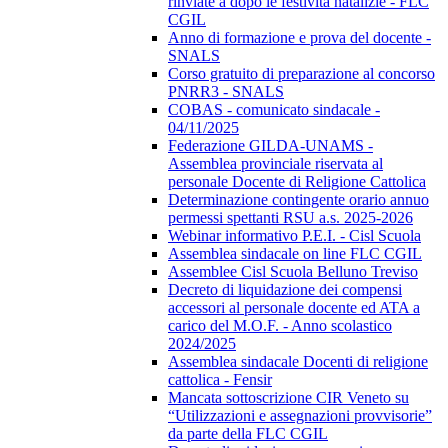
rinviate a dopo le festività natalizie - FLC
CGIL
Anno di formazione e prova del docente -
SNALS
Corso gratuito di preparazione al concorso
PNRR3 - SNALS
COBAS - comunicato sindacale -
04/11/2025
Federazione GILDA-UNAMS -
Assemblea provinciale riservata al
personale Docente di Religione Cattolica
Determinazione contingente orario annuo
permessi spettanti RSU a.s. 2025-2026
Webinar informativo P.E.I. - Cisl Scuola
Assemblea sindacale on line FLC CGIL
Assemblee Cisl Scuola Belluno Treviso
Decreto di liquidazione dei compensi
accessori al personale docente ed ATA a
carico del M.O.F. - Anno scolastico
2024/2025
Assemblea sindacale Docenti di religione
cattolica - Fensir
Mancata sottoscrizione CIR Veneto su
“Utilizzazioni e assegnazioni provvisorie”
da parte della FLC CGIL