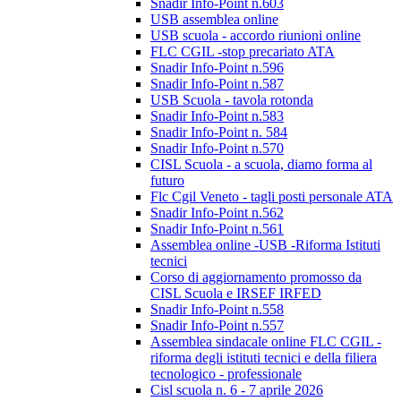
Snadir Info-Point n.603
USB assemblea online
USB scuola - accordo riunioni online
FLC CGIL -stop precariato ATA
Snadir Info-Point n.596
Snadir Info-Point n.587
USB Scuola - tavola rotonda
Snadir Info-Point n.583
Snadir Info-Point n. 584
Snadir Info-Point n.570
CISL Scuola - a scuola, diamo forma al
futuro
Flc Cgil Veneto - tagli posti personale ATA
Snadir Info-Point n.562
Snadir Info-Point n.561
Assemblea online -USB -Riforma Istituti
tecnici
Corso di aggiornamento promosso da
CISL Scuola e IRSEF IRFED
Snadir Info-Point n.558
Snadir Info-Point n.557
Assemblea sindacale online FLC CGIL -
riforma degli istituti tecnici e della filiera
tecnologico - professionale
Cisl scuola n. 6 - 7 aprile 2026