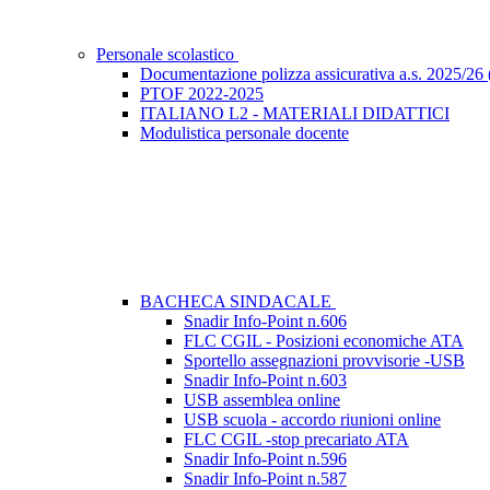
Personale scolastico
Documentazione polizza assicurativa a.s. 2025/26 (
PTOF 2022-2025
ITALIANO L2 - MATERIALI DIDATTICI
Modulistica personale docente
BACHECA SINDACALE
Snadir Info-Point n.606
FLC CGIL - Posizioni economiche ATA
Sportello assegnazioni provvisorie -USB
Snadir Info-Point n.603
USB assemblea online
USB scuola - accordo riunioni online
FLC CGIL -stop precariato ATA
Snadir Info-Point n.596
Snadir Info-Point n.587