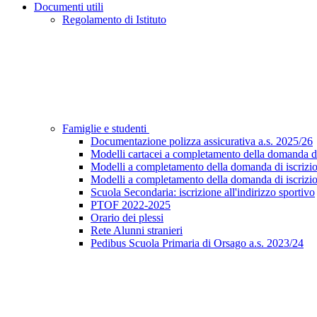
Documenti utili
Regolamento di Istituto
Famiglie e studenti
Documentazione polizza assicurativa a.s. 2025/26
Modelli cartacei a completamento della domanda di i
Modelli a completamento della domanda di iscrizion
Modelli a completamento della domanda di iscrizion
Scuola Secondaria: iscrizione all'indirizzo sportivo
PTOF 2022-2025
Orario dei plessi
Rete Alunni stranieri
Pedibus Scuola Primaria di Orsago a.s. 2023/24