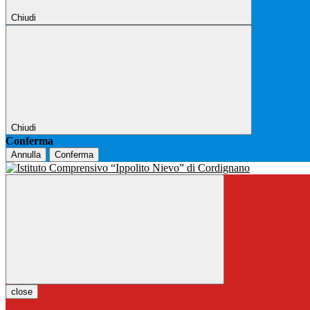
Chiudi
Chiudi
Conferma
Annulla
Conferma
close