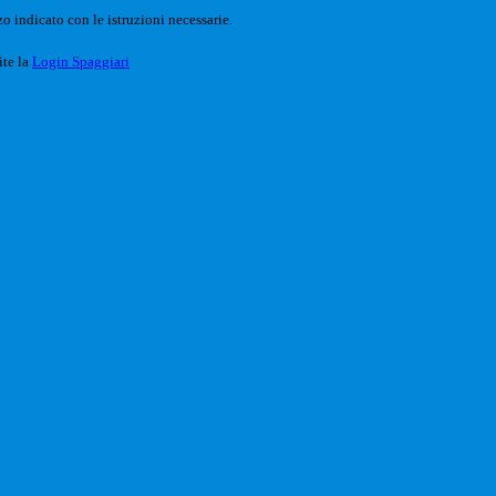
o indicato con le istruzioni necessarie.
ite la
Login Spaggiari