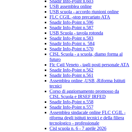
Snadir Info-Point n.603
USB assemblea online
USB scuola - accordo riunioni online
FLC CGIL -stop precariato ATA
Snadir Info-Point n.596
Snadir Info-Point n.587
USB Scuola - tavola rotonda
Snadir Info-Point n.583
Snadir Info-Point n. 584
Snadir Info-Point n.570
CISL Scuola - a scuola, diamo forma al
futuro
Flc Cgil Veneto - tagli posti personale ATA
Snadir Info-Point n.562
Snadir Info-Point n.561
Assemblea online -USB -Riforma Istituti
tecnici
Corso di aggiornamento promosso da
CISL Scuola e IRSEF IRFED
Snadir Info-Point n.558
Snadir Info-Point n.557
Assemblea sindacale online FLC CGIL -
riforma degli istituti tecnici e della filiera
tecnologico - professionale
Cisl scuola n. 6 - 7 aprile 2026