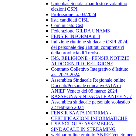
Unicobas Scuola -manifesto e volantino
elezioni CSPI
Professione i.r. 03/2024
lista candidati CISL
Comunicato Cisl
Federazione GILDA UNAMS
FENSIR INFORMA n. 3
Indizione riunione sindacale CSPI 2024,
del personale degli istituti comprensivi
della provincia di Treviso
INS. RELIGIONE - FENSIR NOTIZIE
AI DOCENTI DI RELIGIONE
Contratto Collettivo Integrativo d'Istituto
a.s. 2023-2024
Assemblea Sindacale Regionale online
Docenti/Personale educativo/ATA di
ANIEF Veneto del 05 marzo 2024
RASSEGNA SINDACALE ANIEF N. 7
Assemblea sindacale personale scolastico
22 febbraio 2024
FENSIR SAATA INFORMA -
CERTIFICAZIONI INFORMATICHE
USB SCUOLA: ASSEMBLEA
SINDACALE IN STREAMING
webinar online gratuito ANIEF Veneto per