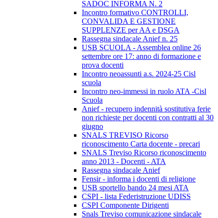
SADOC INFORMA N. 2
Incontro formativo CONTROLLI,
CONVALIDA E GESTIONE
SUPPLENZE per AA e DSGA
Rassegna sindacale Anief n. 25
USB SCUOLA - Assemblea online 26
settembre ore 17: anno di formazione e
prova docenti
Incontro neoassunti a.s. 2024-25 Cisl
scuola
Incontro neo-immessi in ruolo ATA -Cisl
Scuola
Anief - recupero indennità sostitutiva ferie
non richieste per docenti con contratti al 30
giugno
SNALS TREVISO Ricorso
riconoscimento Carta docente - precari
SNALS Treviso Ricorso riconoscimento
anno 2013 - Docenti - ATA
Rassegna sindacale Anief
Fensir - informa i docenti di religione
USB sportello bando 24 mesi ATA
CSPI - lista Federistruzione UDISS
CSPI Componente Dirigenti
Snals Treviso comunicazione sindacale