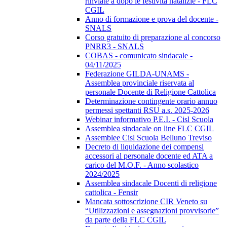
rinviate a dopo le festività natalizie - FLC
CGIL
Anno di formazione e prova del docente -
SNALS
Corso gratuito di preparazione al concorso
PNRR3 - SNALS
COBAS - comunicato sindacale -
04/11/2025
Federazione GILDA-UNAMS -
Assemblea provinciale riservata al
personale Docente di Religione Cattolica
Determinazione contingente orario annuo
permessi spettanti RSU a.s. 2025-2026
Webinar informativo P.E.I. - Cisl Scuola
Assemblea sindacale on line FLC CGIL
Assemblee Cisl Scuola Belluno Treviso
Decreto di liquidazione dei compensi
accessori al personale docente ed ATA a
carico del M.O.F. - Anno scolastico
2024/2025
Assemblea sindacale Docenti di religione
cattolica - Fensir
Mancata sottoscrizione CIR Veneto su
“Utilizzazioni e assegnazioni provvisorie”
da parte della FLC CGIL