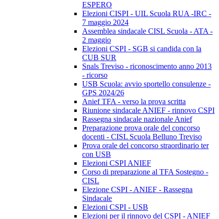
ESPERO
Elezioni CISPI - UIL Scuola RUA -IRC -
7 maggio 2024
Assemblea sindacale CISL Scuola - ATA -
2 maggio
Elezioni CSPI - SGB si candida con la
CUB SUR
Snals Treviso - riconoscimento anno 2013
- ricorso
USB Scuola: avvio sportello consulenze -
GPS 2024/26
Anief TFA - verso la prova scritta
Riunione sindacale ANIEF - rinnovo CSPI
Rassegna sindacale nazionale Anief
Preparazione prova orale del concorso
docenti - CISL Scuola Belluno Treviso
Prova orale del concorso straordinario ter
con USB
Elezioni CSPI ANIEF
Corso di preparazione al TFA Sostegno -
CISL
Elezione CSPI - ANIEF - Rassegna
Sindacale
Elezioni CSPI - USB
Elezioni per il rinnovo del CSPI - ANIEF