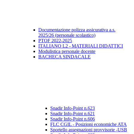
Documentazione polizza assicurativa a.s.
2025/26 (personale scolastico)
PTOF 2022-2025
ITALIANO L2 - MATERIALI DIDATTICI
Modulistica personale docente
BACHECA SINDACALE
Snadir Info-Point n.623
Snadir Info-Point n.621
Snadir Info-Point n.606
FLC CGIL - Posizioni economiche ATA
Sportello assegnazioni provvisorie -USB