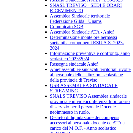
SNASL TREVISO - SEDI E ORARI
RICEVIMENTO
Assemblea Sindacale territoriale
Federazione Gilda - Unams
Comunicato SGB
Assemblea Sindacale ATA - Anief
Determinazione monte ore permessi
spettanti a componenti RSU A.S. 2023-
2024
Informazione preventiva e confronto, anno
scolastico 2023/2024
Rassegna sindacale Anief
Anief assemblee sindacali territoriali rivolte
al personale delle istituzioni scolastiche
della provincia di Treviso
USB ASSEMBLEA SINDACALE
STREAMING
SNALS TREVISO Assemblea sindacale
provinciale in videoconferenza fuori orario
di servizio per il personale Docente
neoimmesso in ruolo.
Decreto di liquidazione dei compensi
accessori al personale docente ed ATA a
carico del M.O.F. - Anno scolastico