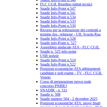
FLC CGIL Riordino istituti tecnici
Snadir Info-Point n.547
Snadir Info-Point n.541
Snadir Info-Point n.534
Snadir Info-Point n.533
Snadir Info-Point n.530
Ricorso per la reiterazione dei contratti a
termine doc. religione - UIL Scuola Rua
Snadir Info-Point n.528
Snadir info-Point n. 527
Assemblea sindacale ATA - FLC CGIL
Snadir n. 525 info-point
USB notizie
Snadir Info-Point n.524
Snadir Info-Point n.522
Posizioni economiche ATA abbinamenti
candidati e sedi esame - TV - FLC CGIL
Veneto
Corso di preparazione prova orale
concorso PNRR3
SNADIR - n. 511
Snadir n. 508
Snadir numero 504 - 2 dicembre 2025
Posizioni economiche ATA: prove finali