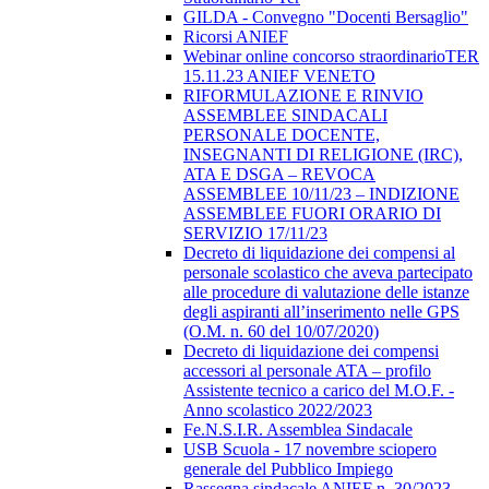
GILDA - Convegno "Docenti Bersaglio"
Ricorsi ANIEF
Webinar online concorso straordinarioTER
15.11.23 ANIEF VENETO
RIFORMULAZIONE E RINVIO
ASSEMBLEE SINDACALI
PERSONALE DOCENTE,
INSEGNANTI DI RELIGIONE (IRC),
ATA E DSGA – REVOCA
ASSEMBLEE 10/11/23 – INDIZIONE
ASSEMBLEE FUORI ORARIO DI
SERVIZIO 17/11/23
Decreto di liquidazione dei compensi al
personale scolastico che aveva partecipato
alle procedure di valutazione delle istanze
degli aspiranti all’inserimento nelle GPS
(O.M. n. 60 del 10/07/2020)
Decreto di liquidazione dei compensi
accessori al personale ATA – profilo
Assistente tecnico a carico del M.O.F. -
Anno scolastico 2022/2023
Fe.N.S.I.R. Assemblea Sindacale
USB Scuola - 17 novembre sciopero
generale del Pubblico Impiego
Rassegna sindacale ANIEF n. 30/2023