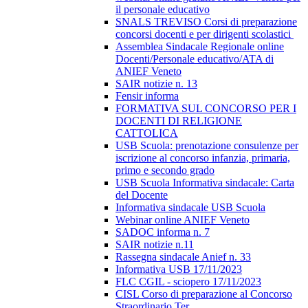
il personale educativo
SNALS TREVISO Corsi di preparazione
concorsi docenti e per dirigenti scolastici
Assemblea Sindacale Regionale online
Docenti/Personale educativo/ATA di
ANIEF Veneto
SAIR notizie n. 13
Fensir informa
FORMATIVA SUL CONCORSO PER I
DOCENTI DI RELIGIONE
CATTOLICA
USB Scuola: prenotazione consulenze per
iscrizione al concorso infanzia, primaria,
primo e secondo grado
USB Scuola Informativa sindacale: Carta
del Docente
Informativa sindacale USB Scuola
Webinar online ANIEF Veneto
SADOC informa n. 7
SAIR notizie n.11
Rassegna sindacale Anief n. 33
Informativa USB 17/11/2023
FLC CGIL - sciopero 17/11/2023
CISL Corso di preparazione al Concorso
Straordinario Ter