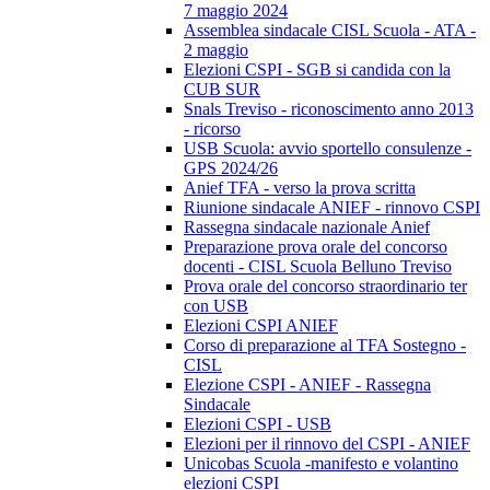
7 maggio 2024
Assemblea sindacale CISL Scuola - ATA -
2 maggio
Elezioni CSPI - SGB si candida con la
CUB SUR
Snals Treviso - riconoscimento anno 2013
- ricorso
USB Scuola: avvio sportello consulenze -
GPS 2024/26
Anief TFA - verso la prova scritta
Riunione sindacale ANIEF - rinnovo CSPI
Rassegna sindacale nazionale Anief
Preparazione prova orale del concorso
docenti - CISL Scuola Belluno Treviso
Prova orale del concorso straordinario ter
con USB
Elezioni CSPI ANIEF
Corso di preparazione al TFA Sostegno -
CISL
Elezione CSPI - ANIEF - Rassegna
Sindacale
Elezioni CSPI - USB
Elezioni per il rinnovo del CSPI - ANIEF
Unicobas Scuola -manifesto e volantino
elezioni CSPI