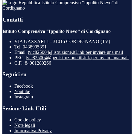
Istituto Comprensivo “Ippolito Nievo” di
Cordignano
Contatti
Istituto Comprensivo “Ippolito Nievo” di Cordignano
VIA GAZZARI 1 - 31016 CORDIGNANO (TV)
Tel:
0438995391
Email:
tvic825004@istruzione.it
Link per inviare una mail
PEC:
tvic825004@pec.istruzione.it
Link per inviare una mail
C.F.: 84001280266
Seguici su
Facebook
Youtube
Instagram
Sezione Link Utili
Cookie policy
Note legali
Informativa Privacy