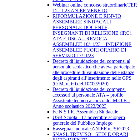
Webinar online concorso straordinarioTER
15.11.23 ANIEF VENETO
RIFORMULAZIONE E RINVIO
ASSEMBLEE SINDACALI
PERSONALE DOCENTE,
INSEGNANTI DI RELIGIONE (IRC),
ATA E DSGA – REVOCA
ASSEMBLEE 10/11/23 – INDIZIONE
ASSEMBLEE FUORI ORARIO DI
SERVIZIO 17/11/23
Decreto di liquidazione dei compensi al
personale scolastico che aveva partecipato
alle procedure di valutazione delle istanze
degli aspiranti all’inserimento nelle GPS
(O.M. n. 60 del 10/07/2020)
Decreto di liquidazione dei compensi
accessori al personale ATA – profilo
Assistente tecnico a carico del M.O.F. -
Anno scolastico 2022/2023
Fe.N.S.I.R. Assemblea Sindacale
USB Scuola - 17 novembre sciopero
generale del Pubblico Impiego
Rassegna sindacale ANIEF n. 30/2023
SNASL TREVISO - SEDI E ORARI
RICEVIMENTO