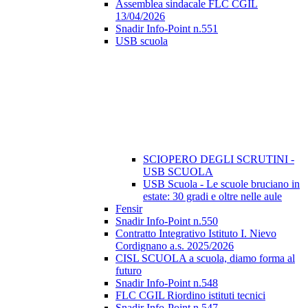
Assemblea sindacale FLC CGIL
13/04/2026
Snadir Info-Point n.551
USB scuola
SCIOPERO DEGLI SCRUTINI -
USB SCUOLA
USB Scuola - Le scuole bruciano in
estate: 30 gradi e oltre nelle aule
Fensir
Snadir Info-Point n.550
Contratto Integrativo Istituto I. Nievo
Cordignano a.s. 2025/2026
CISL SCUOLA a scuola, diamo forma al
futuro
Snadir Info-Point n.548
FLC CGIL Riordino istituti tecnici
Snadir Info-Point n.547