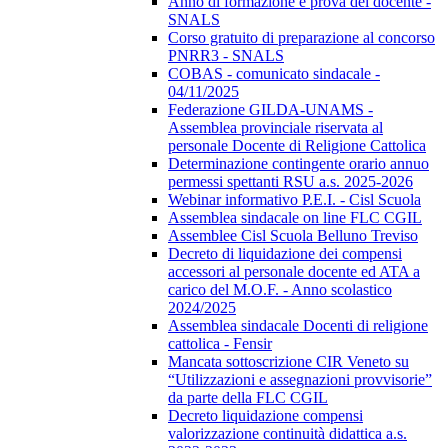
Anno di formazione e prova del docente -
SNALS
Corso gratuito di preparazione al concorso
PNRR3 - SNALS
COBAS - comunicato sindacale -
04/11/2025
Federazione GILDA-UNAMS -
Assemblea provinciale riservata al
personale Docente di Religione Cattolica
Determinazione contingente orario annuo
permessi spettanti RSU a.s. 2025-2026
Webinar informativo P.E.I. - Cisl Scuola
Assemblea sindacale on line FLC CGIL
Assemblee Cisl Scuola Belluno Treviso
Decreto di liquidazione dei compensi
accessori al personale docente ed ATA a
carico del M.O.F. - Anno scolastico
2024/2025
Assemblea sindacale Docenti di religione
cattolica - Fensir
Mancata sottoscrizione CIR Veneto su
“Utilizzazioni e assegnazioni provvisorie”
da parte della FLC CGIL
Decreto liquidazione compensi
valorizzazione continuità didattica a.s.