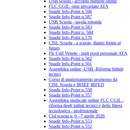
USB scuola - accordo riunioni online
FLC CGIL -stop precariato ATA
Snadir Info-Point n.596
Snadir Info-Point n.587
USB Scuola - tavola rotonda
Snadir Info-Point n.583
Snadir Info-Point n. 584
Snadir Info-Point n.570
CISL Scuola - a scuola, diamo forma al
futuro
Flc Cgil Veneto - tagli posti personale ATA
Snadir Info-Point n.562
Snadir Info-Point n.561
Assemblea online -USB -Riforma Istituti
tecnici
Corso di aggiornamento promosso da
CISL Scuola e IRSEF IRFED
Snadir Info-Point n.558
Snadir Info-Point n.557
Assemblea sindacale online FLC CGIL -
riforma degli istituti tecnici e della filiera
tecnologico - professionale
Cisl scuola n. 6 - 7 aprile 2026
Snadir Info-Point n.553
Snadir Info-Point n.552