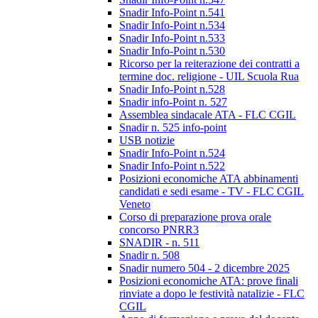
Snadir Info-Point n.541
Snadir Info-Point n.534
Snadir Info-Point n.533
Snadir Info-Point n.530
Ricorso per la reiterazione dei contratti a
termine doc. religione - UIL Scuola Rua
Snadir Info-Point n.528
Snadir info-Point n. 527
Assemblea sindacale ATA - FLC CGIL
Snadir n. 525 info-point
USB notizie
Snadir Info-Point n.524
Snadir Info-Point n.522
Posizioni economiche ATA abbinamenti
candidati e sedi esame - TV - FLC CGIL
Veneto
Corso di preparazione prova orale
concorso PNRR3
SNADIR - n. 511
Snadir n. 508
Snadir numero 504 - 2 dicembre 2025
Posizioni economiche ATA: prove finali
rinviate a dopo le festività natalizie - FLC
CGIL