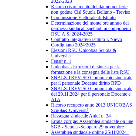
2022-2023
Ricorso risarcimento del danno per ferie
non godute Cisl Scuola Belluno - Treviso
Commissione Elettorale di Istituto
Determinazione del monte ore annuo dei
permessi sindacali spettanti ai componenti
RSU A.S. 2024-2025
Contratto Integrativo Istituto I. Nievo
Cordignano 2024/2025
Elezioni RSU Unicobas Scuola &
Università
Fensir n. 1
Unicobas - istruzioni di sintesi per la
formazione e la consegna delle liste RSU
SNALS TREVISO Comunicato sindacale
per il personale Docente diritto RPD
SNALS TREVISO Comunicato sindacale
del 29.11.2024 per il personale Docente e
ATA
Ricorso recupero anno 2013 UNICOBAS
Scuola& Università
Rassegna sindacale Anief n. 34
Errata corrige: Assemblea sindacale on line
SGB - Scuola -Sciopero 29 novembre
Assemblea sindacale online 25/11/2024 -