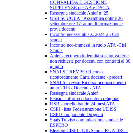
CONVALIDA E GESTIONE
SUPPLENZE per AA e DSGA
Rassegna sindacale Anief n. 25
USB SCUOLA - Assemblea online 26
settembre ore 17: anno di formazione e
prova docenti
Incontro neoassunti a.s. 2024-25 Cisl
scuola
Incontro neo-immessi in ruolo ATA -Cisl
Scuola
Anief - recupero indennità sostitutiva ferie
non richieste per docenti con contratti al 30
giugno
SNALS TREVISO Ricorso
riconoscimento Carta docente - precari
SNALS Treviso Ricorso riconoscimento
anno 2013 - Docenti - ATA
Rassegna sindacale Anief
Fensir - informa i docenti di religione
USB sportello bando 24 mesi ATA
CSPI - lista Federistruzione UDISS
CSPI Componente Dirigenti
Snals Treviso comunicazione sindacale
ESPERO
Elezioni CISPI - UIL Scuola RUA -IRC -