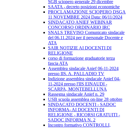
SGB sciopero generale 29 dicembre
SAATA - decreto posizioni economiche
PROCLAMAZIONE SCIOPERO DSGA
11 NOVEMBRE 2024 Data: 06/11/2024
SINDACATO ANIEF WEBINAR
CONCORSO ORDINARIO IRC
SNALS TREVISO Comunicato sindacale
del 06.11.2024 per il personale Docente e
ATA
SAIR NOTIZIE AI DOCENTI DI
RELIGIONE
corso di formazione graduatorie terza
fascia ATA
Assemblea sindacale Anief 06-11-2024
presso IIS. A. PALLADIO TV
Indizione assemblea sindacale Anief 04-
11-2024 presso l'IIS EINAUDI -
SCARPA, MONTEBELLUNA
Rassegna sindacale Anief n. 29
USB scuola assemblea on-line 28 ottobre
SINDACATO DOCENTI - SADOC
INFORMA- AI DOCENTI DI
RELIGIONE - RICORSI GRATUITI -
SADOC INFORMA N. 2
Incontro formativo CONTROLLI,