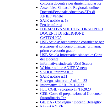
concorsi docenti e per dirigenti scolastici
Assemblea Sindacale Regionale online
Docenti/Personale educativo/ATA di
ANIEF Veneto
SAIR notizie n. 13
Fensir informa
FORMATIVA SUL CONCORSO PER I
DOCENTI DI RELIGIONE
CATTOLICA
USB Scuola: prenotazione consulenze per
iscrizione al concorso infanzia, primaria,
primo e secondo grado
USB Scuola Informativa sindacale: Carta
del Docente
Informativa sindacale USB Scuola
Webinar online ANIEF Veneto
SADOC informa n. 7
SAIR notizie n.11
Rassegna sindacale Anief n. 33
Informativa USB 17/11/2023
FLC CGIL - sciopero 17/11/2023
CISL Corso di preparazione al Concorso
Straordinario Ter
GILDA - Convegno "Docenti Bersaglio"
Ricorsi ANIEF