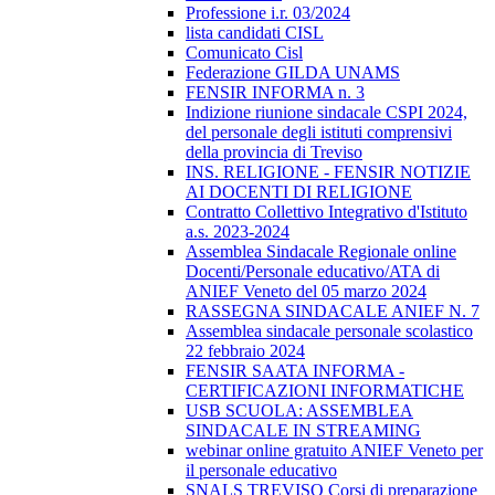
Professione i.r. 03/2024
lista candidati CISL
Comunicato Cisl
Federazione GILDA UNAMS
FENSIR INFORMA n. 3
Indizione riunione sindacale CSPI 2024,
del personale degli istituti comprensivi
della provincia di Treviso
INS. RELIGIONE - FENSIR NOTIZIE
AI DOCENTI DI RELIGIONE
Contratto Collettivo Integrativo d'Istituto
a.s. 2023-2024
Assemblea Sindacale Regionale online
Docenti/Personale educativo/ATA di
ANIEF Veneto del 05 marzo 2024
RASSEGNA SINDACALE ANIEF N. 7
Assemblea sindacale personale scolastico
22 febbraio 2024
FENSIR SAATA INFORMA -
CERTIFICAZIONI INFORMATICHE
USB SCUOLA: ASSEMBLEA
SINDACALE IN STREAMING
webinar online gratuito ANIEF Veneto per
il personale educativo
SNALS TREVISO Corsi di preparazione