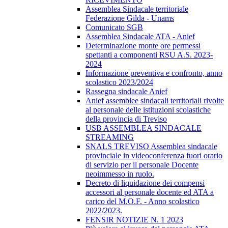
Assemblea Sindacale territoriale
Federazione Gilda - Unams
Comunicato SGB
Assemblea Sindacale ATA - Anief
Determinazione monte ore permessi
spettanti a componenti RSU A.S. 2023-
2024
Informazione preventiva e confronto, anno
scolastico 2023/2024
Rassegna sindacale Anief
Anief assemblee sindacali territoriali rivolte
al personale delle istituzioni scolastiche
della provincia di Treviso
USB ASSEMBLEA SINDACALE
STREAMING
SNALS TREVISO Assemblea sindacale
provinciale in videoconferenza fuori orario
di servizio per il personale Docente
neoimmesso in ruolo.
Decreto di liquidazione dei compensi
accessori al personale docente ed ATA a
carico del M.O.F. - Anno scolastico
2022/2023.
FENSIR NOTIZIE N. 1 2023