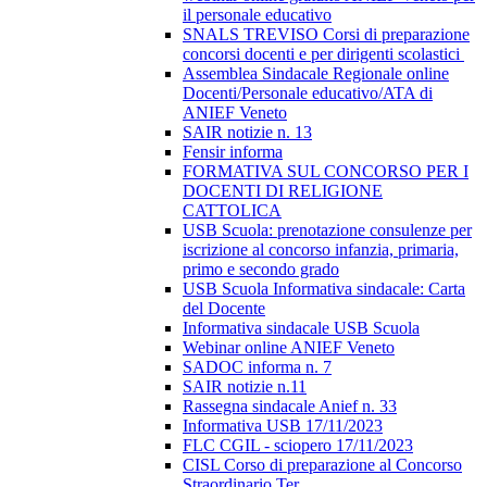
il personale educativo
SNALS TREVISO Corsi di preparazione
concorsi docenti e per dirigenti scolastici
Assemblea Sindacale Regionale online
Docenti/Personale educativo/ATA di
ANIEF Veneto
SAIR notizie n. 13
Fensir informa
FORMATIVA SUL CONCORSO PER I
DOCENTI DI RELIGIONE
CATTOLICA
USB Scuola: prenotazione consulenze per
iscrizione al concorso infanzia, primaria,
primo e secondo grado
USB Scuola Informativa sindacale: Carta
del Docente
Informativa sindacale USB Scuola
Webinar online ANIEF Veneto
SADOC informa n. 7
SAIR notizie n.11
Rassegna sindacale Anief n. 33
Informativa USB 17/11/2023
FLC CGIL - sciopero 17/11/2023
CISL Corso di preparazione al Concorso
Straordinario Ter