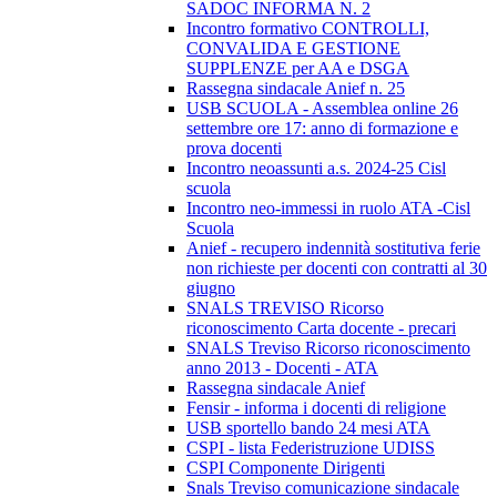
SADOC INFORMA N. 2
Incontro formativo CONTROLLI,
CONVALIDA E GESTIONE
SUPPLENZE per AA e DSGA
Rassegna sindacale Anief n. 25
USB SCUOLA - Assemblea online 26
settembre ore 17: anno di formazione e
prova docenti
Incontro neoassunti a.s. 2024-25 Cisl
scuola
Incontro neo-immessi in ruolo ATA -Cisl
Scuola
Anief - recupero indennità sostitutiva ferie
non richieste per docenti con contratti al 30
giugno
SNALS TREVISO Ricorso
riconoscimento Carta docente - precari
SNALS Treviso Ricorso riconoscimento
anno 2013 - Docenti - ATA
Rassegna sindacale Anief
Fensir - informa i docenti di religione
USB sportello bando 24 mesi ATA
CSPI - lista Federistruzione UDISS
CSPI Componente Dirigenti
Snals Treviso comunicazione sindacale