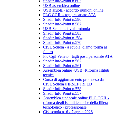
Snadir Info-Point n.603
USB assemblea online
USB scuola - accordo riunioni online
FLC CGIL -stop precariato ATA
Snadir Info-Point n.596
Snadir Info-Point n.587
USB Scuola - tavola rotonda
Snadir Info-Point n.583
Snadir Info-Point n. 584
Snadir Info-Point n.570
CISL Scuola - a scuola, diamo forma al
futuro
Flc Cgil Veneto - tagli posti personale ATA
Snadir Info-Point n.562
Snadir Info-Point n.561
Assemblea online -USB -Riforma Istituti
tecnici
Corso di aggiornamento promosso da
CISL Scuola e IRSEF IRFED
Snadir Info-Point n.558
Snadir Info-Point n.557
Assemblea sindacale online FLC CGIL -
riforma degli istituti tecnici e della filiera
tecnologico - professionale
Cisl scuola n. 6 - 7 aprile 2026