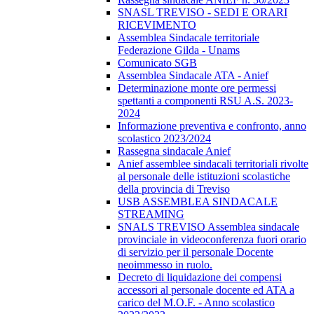
SNASL TREVISO - SEDI E ORARI
RICEVIMENTO
Assemblea Sindacale territoriale
Federazione Gilda - Unams
Comunicato SGB
Assemblea Sindacale ATA - Anief
Determinazione monte ore permessi
spettanti a componenti RSU A.S. 2023-
2024
Informazione preventiva e confronto, anno
scolastico 2023/2024
Rassegna sindacale Anief
Anief assemblee sindacali territoriali rivolte
al personale delle istituzioni scolastiche
della provincia di Treviso
USB ASSEMBLEA SINDACALE
STREAMING
SNALS TREVISO Assemblea sindacale
provinciale in videoconferenza fuori orario
di servizio per il personale Docente
neoimmesso in ruolo.
Decreto di liquidazione dei compensi
accessori al personale docente ed ATA a
carico del M.O.F. - Anno scolastico