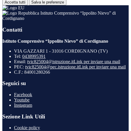
Accetta tutti
Salva le preferenze
Istituto Comprensivo “Ippolito Nievo” di
Cordignano
Contatti
Istituto Comprensivo “Ippolito Nievo” di Cordignano
VIA GAZZARI 1 - 31016 CORDIGNANO (TV)
Tel:
0438995391
Email:
tvic825004@istruzione.it
Link per inviare una mail
PEC:
tvic825004@pec.istruzione.it
Link per inviare una mail
C.F.: 84001280266
Seguici su
Facebook
Youtube
Instagram
Sezione Link Utili
Cookie policy