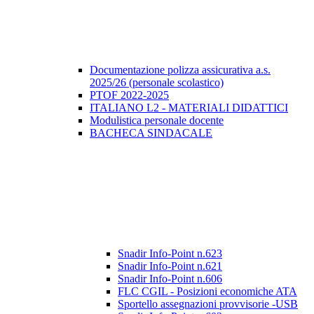
Documentazione polizza assicurativa a.s.
2025/26 (personale scolastico)
PTOF 2022-2025
ITALIANO L2 - MATERIALI DIDATTICI
Modulistica personale docente
BACHECA SINDACALE
Snadir Info-Point n.623
Snadir Info-Point n.621
Snadir Info-Point n.606
FLC CGIL - Posizioni economiche ATA
Sportello assegnazioni provvisorie -USB