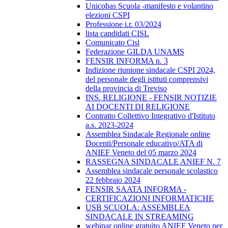
Unicobas Scuola -manifesto e volantino
elezioni CSPI
Professione i.r. 03/2024
lista candidati CISL
Comunicato Cisl
Federazione GILDA UNAMS
FENSIR INFORMA n. 3
Indizione riunione sindacale CSPI 2024,
del personale degli istituti comprensivi
della provincia di Treviso
INS. RELIGIONE - FENSIR NOTIZIE
AI DOCENTI DI RELIGIONE
Contratto Collettivo Integrativo d'Istituto
a.s. 2023-2024
Assemblea Sindacale Regionale online
Docenti/Personale educativo/ATA di
ANIEF Veneto del 05 marzo 2024
RASSEGNA SINDACALE ANIEF N. 7
Assemblea sindacale personale scolastico
22 febbraio 2024
FENSIR SAATA INFORMA -
CERTIFICAZIONI INFORMATICHE
USB SCUOLA: ASSEMBLEA
SINDACALE IN STREAMING
webinar online gratuito ANIEF Veneto per