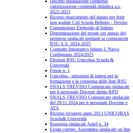
Decreto liquidazione compensi
valorizzazione continuità didattica a.s.
2022-2023
Ricorso risarcimento del danno per ferie
non godute Cisl Scuola Belluno - Treviso
Commissione Elettorale di Istituto
Determinazione del monte ore annuo dei
permessi sindacali spettanti ai componenti
RSU A.S. 2024-2025
Contratto Integrativo Istituto I. Nievo
Cordignano 2024/2025
Elezioni RSU Unicobas Scuola &
Università
Fensir n. 1
Unicobas - istruzioni di sintesi per la
formazione e la consegna delle liste RSU
SNALS TREVISO Comunicato sindacale
per il personale Docente diritto RPD
SNALS TREVISO Comunicato sindacale
del 29.11.2024 per il personale Docente e
ATA
Ricorso recupero anno 2013 UNICOBAS
Scuola& Università
Rassegna sindacale Anief n. 34
Errata corrige: Assemblea sindacale on line