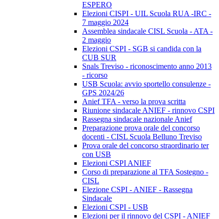
ESPERO
Elezioni CISPI - UIL Scuola RUA -IRC -
7 maggio 2024
Assemblea sindacale CISL Scuola - ATA -
2 maggio
Elezioni CSPI - SGB si candida con la
CUB SUR
Snals Treviso - riconoscimento anno 2013
- ricorso
USB Scuola: avvio sportello consulenze -
GPS 2024/26
Anief TFA - verso la prova scritta
Riunione sindacale ANIEF - rinnovo CSPI
Rassegna sindacale nazionale Anief
Preparazione prova orale del concorso
docenti - CISL Scuola Belluno Treviso
Prova orale del concorso straordinario ter
con USB
Elezioni CSPI ANIEF
Corso di preparazione al TFA Sostegno -
CISL
Elezione CSPI - ANIEF - Rassegna
Sindacale
Elezioni CSPI - USB
Elezioni per il rinnovo del CSPI - ANIEF