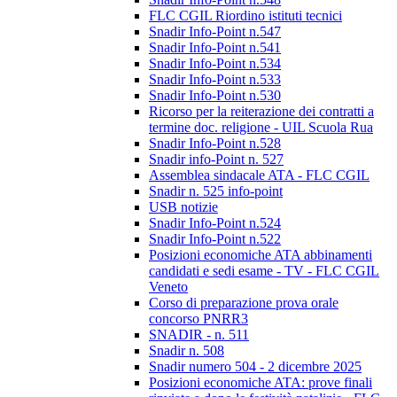
FLC CGIL Riordino istituti tecnici
Snadir Info-Point n.547
Snadir Info-Point n.541
Snadir Info-Point n.534
Snadir Info-Point n.533
Snadir Info-Point n.530
Ricorso per la reiterazione dei contratti a
termine doc. religione - UIL Scuola Rua
Snadir Info-Point n.528
Snadir info-Point n. 527
Assemblea sindacale ATA - FLC CGIL
Snadir n. 525 info-point
USB notizie
Snadir Info-Point n.524
Snadir Info-Point n.522
Posizioni economiche ATA abbinamenti
candidati e sedi esame - TV - FLC CGIL
Veneto
Corso di preparazione prova orale
concorso PNRR3
SNADIR - n. 511
Snadir n. 508
Snadir numero 504 - 2 dicembre 2025
Posizioni economiche ATA: prove finali