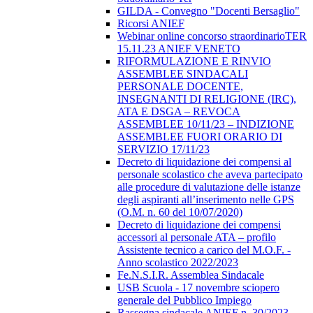
GILDA - Convegno "Docenti Bersaglio"
Ricorsi ANIEF
Webinar online concorso straordinarioTER
15.11.23 ANIEF VENETO
RIFORMULAZIONE E RINVIO
ASSEMBLEE SINDACALI
PERSONALE DOCENTE,
INSEGNANTI DI RELIGIONE (IRC),
ATA E DSGA – REVOCA
ASSEMBLEE 10/11/23 – INDIZIONE
ASSEMBLEE FUORI ORARIO DI
SERVIZIO 17/11/23
Decreto di liquidazione dei compensi al
personale scolastico che aveva partecipato
alle procedure di valutazione delle istanze
degli aspiranti all’inserimento nelle GPS
(O.M. n. 60 del 10/07/2020)
Decreto di liquidazione dei compensi
accessori al personale ATA – profilo
Assistente tecnico a carico del M.O.F. -
Anno scolastico 2022/2023
Fe.N.S.I.R. Assemblea Sindacale
USB Scuola - 17 novembre sciopero
generale del Pubblico Impiego
Rassegna sindacale ANIEF n. 30/2023