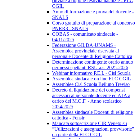
rinviate a dopo le festività natalizie - FLC
CGIL
Anno di formazione e prova del docente -
SNALS
Corso gratuito di preparazione al concorso
PNRR3 - SNALS
COBAS - comunicato sindacale -
04/11/2025
Federazione GILDA-UNAMS -
Assemblea provinciale riservata al
personale Docente di Religione Cattolica
Determinazione contingente orario annuo
permessi spettanti RSU a.s. 2025-2026
Webinar informativo P.E.I. - Cisl Scuola
Assemblea sindacale on line FLC CGIL
Assemblee Cisl Scuola Belluno Treviso
Decreto di liquidazione dei compensi
accessori al personale docente ed ATA a
carico del M.O.F. - Anno scolastico
2024/2025
Assemblea sindacale Docenti di religione
cattolica - Fensir
Mancata sottoscrizione CIR Veneto su
“Utilizzazioni e assegnazioni provvisorie”
da parte della FLC CGIL