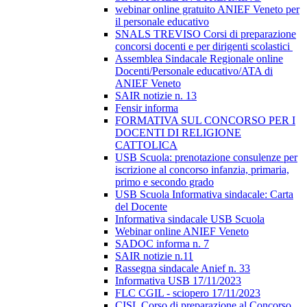
webinar online gratuito ANIEF Veneto per
il personale educativo
SNALS TREVISO Corsi di preparazione
concorsi docenti e per dirigenti scolastici
Assemblea Sindacale Regionale online
Docenti/Personale educativo/ATA di
ANIEF Veneto
SAIR notizie n. 13
Fensir informa
FORMATIVA SUL CONCORSO PER I
DOCENTI DI RELIGIONE
CATTOLICA
USB Scuola: prenotazione consulenze per
iscrizione al concorso infanzia, primaria,
primo e secondo grado
USB Scuola Informativa sindacale: Carta
del Docente
Informativa sindacale USB Scuola
Webinar online ANIEF Veneto
SADOC informa n. 7
SAIR notizie n.11
Rassegna sindacale Anief n. 33
Informativa USB 17/11/2023
FLC CGIL - sciopero 17/11/2023
CISL Corso di preparazione al Concorso