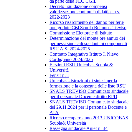
da parte della FLC CGIL
Decreto liquidazione compensi
valorizzazione continuità didattica a.s.
2022-2023
Ricorso risarcimento del danno per ferie
non godute Cisl Scuola Belluno - Treviso
Commissione Elettorale di Istituto
Determinazione del monte ore annuo dei
permessi sindacali spettanti ai componenti
RSU A.S. 2024-2025
Contratto Integrativo Istituto I. Nievo
Cordignano 2024/2025
Elezioni RSU Unicobas Scuola &
Università
Fensir n. 1
Unicobas - istruzioni di sintesi per la
formazione e la consegna delle liste RSU
SNALS TREVISO Comunicato sindacale
per il personale Docente diritto RPD
SNALS TREVISO Comunicato sindacale
del 29.11.2024 per il personale Docente e
ATA
Ricorso recupero anno 2013 UNICOBAS
Scuola& Università
Rassegna sindacale Anief n. 34