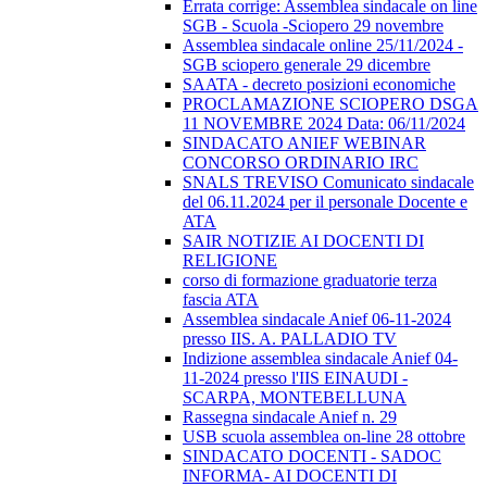
Errata corrige: Assemblea sindacale on line
SGB - Scuola -Sciopero 29 novembre
Assemblea sindacale online 25/11/2024 -
SGB sciopero generale 29 dicembre
SAATA - decreto posizioni economiche
PROCLAMAZIONE SCIOPERO DSGA
11 NOVEMBRE 2024 Data: 06/11/2024
SINDACATO ANIEF WEBINAR
CONCORSO ORDINARIO IRC
SNALS TREVISO Comunicato sindacale
del 06.11.2024 per il personale Docente e
ATA
SAIR NOTIZIE AI DOCENTI DI
RELIGIONE
corso di formazione graduatorie terza
fascia ATA
Assemblea sindacale Anief 06-11-2024
presso IIS. A. PALLADIO TV
Indizione assemblea sindacale Anief 04-
11-2024 presso l'IIS EINAUDI -
SCARPA, MONTEBELLUNA
Rassegna sindacale Anief n. 29
USB scuola assemblea on-line 28 ottobre
SINDACATO DOCENTI - SADOC
INFORMA- AI DOCENTI DI