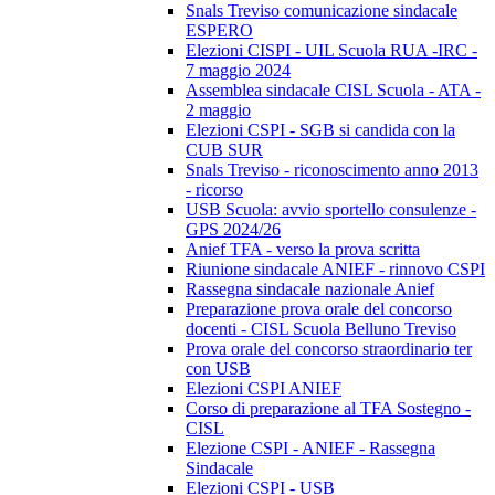
Snals Treviso comunicazione sindacale
ESPERO
Elezioni CISPI - UIL Scuola RUA -IRC -
7 maggio 2024
Assemblea sindacale CISL Scuola - ATA -
2 maggio
Elezioni CSPI - SGB si candida con la
CUB SUR
Snals Treviso - riconoscimento anno 2013
- ricorso
USB Scuola: avvio sportello consulenze -
GPS 2024/26
Anief TFA - verso la prova scritta
Riunione sindacale ANIEF - rinnovo CSPI
Rassegna sindacale nazionale Anief
Preparazione prova orale del concorso
docenti - CISL Scuola Belluno Treviso
Prova orale del concorso straordinario ter
con USB
Elezioni CSPI ANIEF
Corso di preparazione al TFA Sostegno -
CISL
Elezione CSPI - ANIEF - Rassegna
Sindacale
Elezioni CSPI - USB