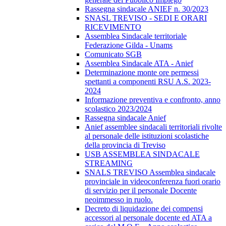
Rassegna sindacale ANIEF n. 30/2023
SNASL TREVISO - SEDI E ORARI
RICEVIMENTO
Assemblea Sindacale territoriale
Federazione Gilda - Unams
Comunicato SGB
Assemblea Sindacale ATA - Anief
Determinazione monte ore permessi
spettanti a componenti RSU A.S. 2023-
2024
Informazione preventiva e confronto, anno
scolastico 2023/2024
Rassegna sindacale Anief
Anief assemblee sindacali territoriali rivolte
al personale delle istituzioni scolastiche
della provincia di Treviso
USB ASSEMBLEA SINDACALE
STREAMING
SNALS TREVISO Assemblea sindacale
provinciale in videoconferenza fuori orario
di servizio per il personale Docente
neoimmesso in ruolo.
Decreto di liquidazione dei compensi
accessori al personale docente ed ATA a