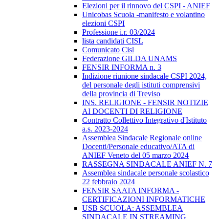
Elezioni per il rinnovo del CSPI - ANIEF
Unicobas Scuola -manifesto e volantino
elezioni CSPI
Professione i.r. 03/2024
lista candidati CISL
Comunicato Cisl
Federazione GILDA UNAMS
FENSIR INFORMA n. 3
Indizione riunione sindacale CSPI 2024,
del personale degli istituti comprensivi
della provincia di Treviso
INS. RELIGIONE - FENSIR NOTIZIE
AI DOCENTI DI RELIGIONE
Contratto Collettivo Integrativo d'Istituto
a.s. 2023-2024
Assemblea Sindacale Regionale online
Docenti/Personale educativo/ATA di
ANIEF Veneto del 05 marzo 2024
RASSEGNA SINDACALE ANIEF N. 7
Assemblea sindacale personale scolastico
22 febbraio 2024
FENSIR SAATA INFORMA -
CERTIFICAZIONI INFORMATICHE
USB SCUOLA: ASSEMBLEA
SINDACALE IN STREAMING