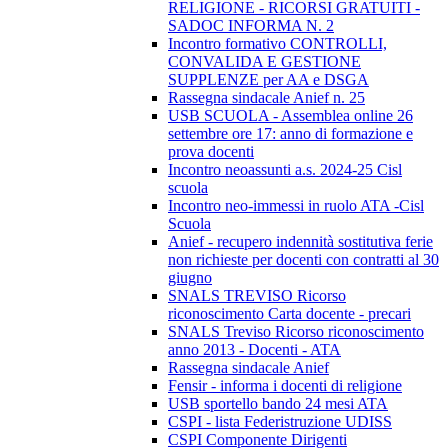
RELIGIONE - RICORSI GRATUITI -
SADOC INFORMA N. 2
Incontro formativo CONTROLLI,
CONVALIDA E GESTIONE
SUPPLENZE per AA e DSGA
Rassegna sindacale Anief n. 25
USB SCUOLA - Assemblea online 26
settembre ore 17: anno di formazione e
prova docenti
Incontro neoassunti a.s. 2024-25 Cisl
scuola
Incontro neo-immessi in ruolo ATA -Cisl
Scuola
Anief - recupero indennità sostitutiva ferie
non richieste per docenti con contratti al 30
giugno
SNALS TREVISO Ricorso
riconoscimento Carta docente - precari
SNALS Treviso Ricorso riconoscimento
anno 2013 - Docenti - ATA
Rassegna sindacale Anief
Fensir - informa i docenti di religione
USB sportello bando 24 mesi ATA
CSPI - lista Federistruzione UDISS
CSPI Componente Dirigenti