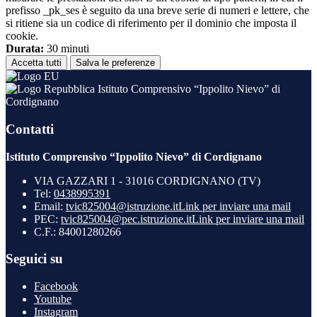
prefisso _pk_ses è seguito da una breve serie di numeri e lettere, che
si ritiene sia un codice di riferimento per il dominio che imposta il
cookie.
Durata:
30 minuti
Accetta tutti
Salva le preferenze
Istituto Comprensivo “Ippolito Nievo” di
Cordignano
Contatti
Istituto Comprensivo “Ippolito Nievo” di Cordignano
VIA GAZZARI 1 - 31016 CORDIGNANO (TV)
Tel:
0438995391
Email:
tvic825004@istruzione.it
Link per inviare una mail
PEC:
tvic825004@pec.istruzione.it
Link per inviare una mail
C.F.: 84001280266
Seguici su
Facebook
Youtube
Instagram