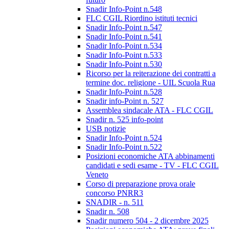
Snadir Info-Point n.548
FLC CGIL Riordino istituti tecnici
Snadir Info-Point n.547
Snadir Info-Point n.541
Snadir Info-Point n.534
Snadir Info-Point n.533
Snadir Info-Point n.530
Ricorso per la reiterazione dei contratti a
termine doc. religione - UIL Scuola Rua
Snadir Info-Point n.528
Snadir info-Point n. 527
Assemblea sindacale ATA - FLC CGIL
Snadir n. 525 info-point
USB notizie
Snadir Info-Point n.524
Snadir Info-Point n.522
Posizioni economiche ATA abbinamenti
candidati e sedi esame - TV - FLC CGIL
Veneto
Corso di preparazione prova orale
concorso PNRR3
SNADIR - n. 511
Snadir n. 508
Snadir numero 504 - 2 dicembre 2025