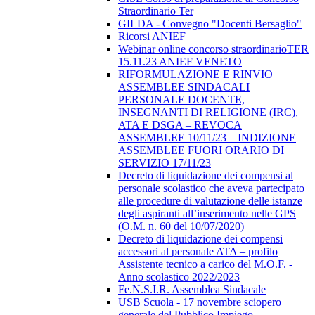
Straordinario Ter
GILDA - Convegno "Docenti Bersaglio"
Ricorsi ANIEF
Webinar online concorso straordinarioTER
15.11.23 ANIEF VENETO
RIFORMULAZIONE E RINVIO
ASSEMBLEE SINDACALI
PERSONALE DOCENTE,
INSEGNANTI DI RELIGIONE (IRC),
ATA E DSGA – REVOCA
ASSEMBLEE 10/11/23 – INDIZIONE
ASSEMBLEE FUORI ORARIO DI
SERVIZIO 17/11/23
Decreto di liquidazione dei compensi al
personale scolastico che aveva partecipato
alle procedure di valutazione delle istanze
degli aspiranti all’inserimento nelle GPS
(O.M. n. 60 del 10/07/2020)
Decreto di liquidazione dei compensi
accessori al personale ATA – profilo
Assistente tecnico a carico del M.O.F. -
Anno scolastico 2022/2023
Fe.N.S.I.R. Assemblea Sindacale
USB Scuola - 17 novembre sciopero
generale del Pubblico Impiego