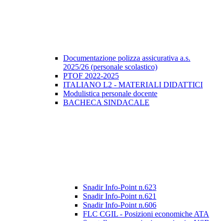
Documentazione polizza assicurativa a.s.
2025/26 (personale scolastico)
PTOF 2022-2025
ITALIANO L2 - MATERIALI DIDATTICI
Modulistica personale docente
BACHECA SINDACALE
Snadir Info-Point n.623
Snadir Info-Point n.621
Snadir Info-Point n.606
FLC CGIL - Posizioni economiche ATA