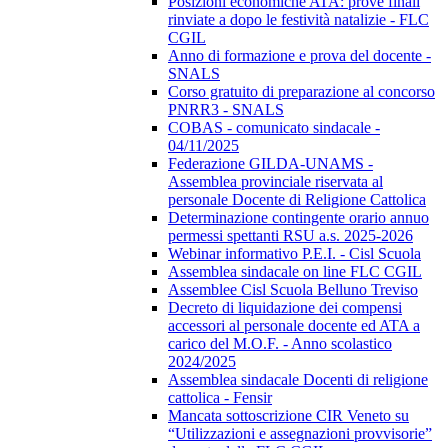
Posizioni economiche ATA: prove finali
rinviate a dopo le festività natalizie - FLC
CGIL
Anno di formazione e prova del docente -
SNALS
Corso gratuito di preparazione al concorso
PNRR3 - SNALS
COBAS - comunicato sindacale -
04/11/2025
Federazione GILDA-UNAMS -
Assemblea provinciale riservata al
personale Docente di Religione Cattolica
Determinazione contingente orario annuo
permessi spettanti RSU a.s. 2025-2026
Webinar informativo P.E.I. - Cisl Scuola
Assemblea sindacale on line FLC CGIL
Assemblee Cisl Scuola Belluno Treviso
Decreto di liquidazione dei compensi
accessori al personale docente ed ATA a
carico del M.O.F. - Anno scolastico
2024/2025
Assemblea sindacale Docenti di religione
cattolica - Fensir
Mancata sottoscrizione CIR Veneto su
“Utilizzazioni e assegnazioni provvisorie”