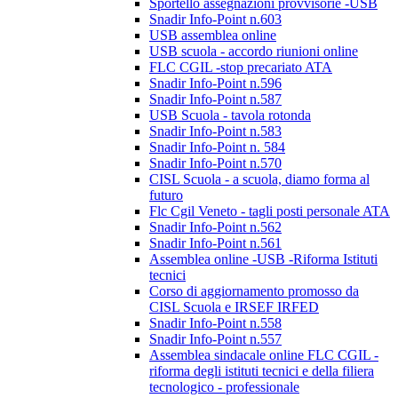
Sportello assegnazioni provvisorie -USB
Snadir Info-Point n.603
USB assemblea online
USB scuola - accordo riunioni online
FLC CGIL -stop precariato ATA
Snadir Info-Point n.596
Snadir Info-Point n.587
USB Scuola - tavola rotonda
Snadir Info-Point n.583
Snadir Info-Point n. 584
Snadir Info-Point n.570
CISL Scuola - a scuola, diamo forma al
futuro
Flc Cgil Veneto - tagli posti personale ATA
Snadir Info-Point n.562
Snadir Info-Point n.561
Assemblea online -USB -Riforma Istituti
tecnici
Corso di aggiornamento promosso da
CISL Scuola e IRSEF IRFED
Snadir Info-Point n.558
Snadir Info-Point n.557
Assemblea sindacale online FLC CGIL -
riforma degli istituti tecnici e della filiera
tecnologico - professionale