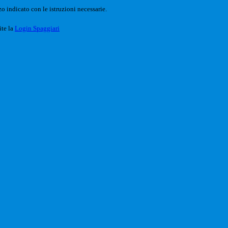
o indicato con le istruzioni necessarie.
ite la
Login Spaggiari