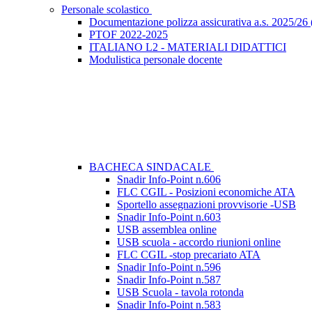
Personale scolastico
Documentazione polizza assicurativa a.s. 2025/26 (
PTOF 2022-2025
ITALIANO L2 - MATERIALI DIDATTICI
Modulistica personale docente
BACHECA SINDACALE
Snadir Info-Point n.606
FLC CGIL - Posizioni economiche ATA
Sportello assegnazioni provvisorie -USB
Snadir Info-Point n.603
USB assemblea online
USB scuola - accordo riunioni online
FLC CGIL -stop precariato ATA
Snadir Info-Point n.596
Snadir Info-Point n.587
USB Scuola - tavola rotonda
Snadir Info-Point n.583