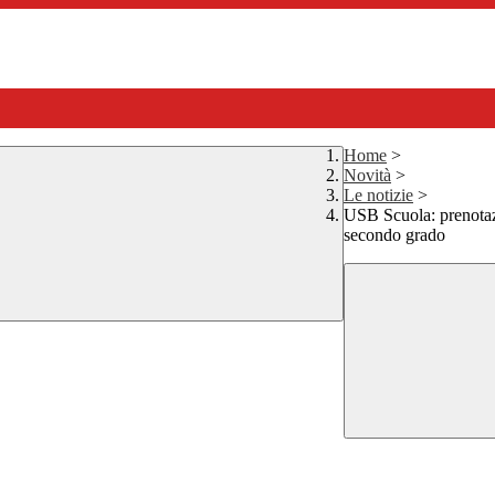
Home
>
Novità
>
Le notizie
>
USB Scuola: prenotazi
secondo grado