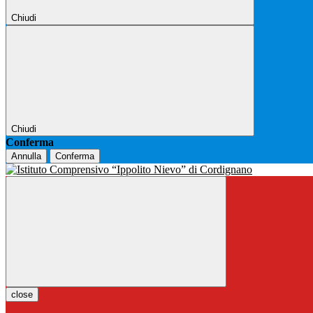
Chiudi
Chiudi
Conferma
Annulla
Conferma
close